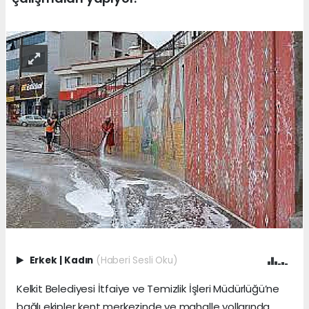
Erkek
|
Kadın
(Haberi Sesli Oku)
Kelkit Belediyesi İtfaiye ve Temizlik İşleri Müdürlüğü’ne
bağlı ekipler kent merkezinde ve mahalle yollarında