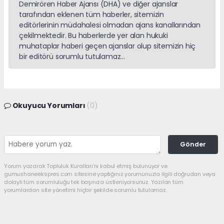
Demirören Haber Ajansı (DHA) ve diğer ajanslar
tarafından eklenen tüm haberler, sitemizin
editörlerinin müdahalesi olmadan ajans kanallarından
çekilmektedir. Bu haberlerde yer alan hukuki
muhataplar haberi geçen ajanslar olup sitemizin hiç
bir editörü sorumlu tutulamaz...
Okuyucu Yorumları
(0)
Gönder
Yorum yazarak Topluluk Kuralları’nı kabul etmiş bulunuyor ve
gumushaneekspres.com sitesine yaptığınız yorumunuzla ilgili doğrudan veya
dolaylı tüm sorumluluğu tek başınıza üstleniyorsunuz. Yazılan tüm
yorumlardan site yönetimi hiçbir şekilde sorumlu tutulamaz.