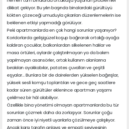
hemen tüm binalarda ortaklaşa yaşanan problemler
dikkat çekiyor. Bu yılın başında binalardaki gürültüyü
kökten çözeceği umuduyla çıkarılan düzenlemelerin ise
beklenen etkiyi yapmadığı görülüyor.
Peki apartmanlarda en çok hangi sorunlar yaşanıyor?
Koridorlarda gelişigüzel koşup bağırarak ortalığı ayağa
kaldıran çocuklar, balkonlardan silkelenen halılar ve
masa örtüleri, aylardır çalıştırılmayan ya da bakım
yapılmayan asansörler, ortak kullanım alanlarına
bırakılan ayakkabılar, patates çuvalları ve çeşitli
eşyalar… Bunlara bir de dairelerden yükselen bağırışlar,
yüksek sesli komşu toplantıları ve gece geç saatlere
kadar süren gürültüler eklenince apartman yaşamı
çekilmez bir hâl alabiliyor.
Özellikle bina yönetimi olmayan apartmanlarda bu tür
sorunları çözmek daha da zorlaşıyor. Sorunlar çoğu
zaman önce iyi niyetli uyarılarla çözülmeye çalışılıyor.
Ancak karşı tarafın anlayış ve empati seviyesinin