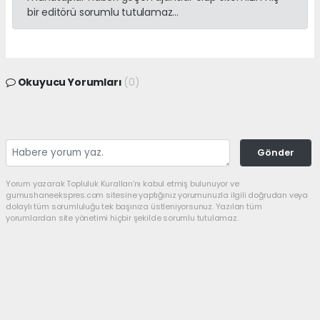
bir editörü sorumlu tutulamaz...
Okuyucu Yorumları
(0)
Gönder
Yorum yazarak Topluluk Kuralları’nı kabul etmiş bulunuyor ve
gumushaneekspres.com sitesine yaptığınız yorumunuzla ilgili doğrudan veya
dolaylı tüm sorumluluğu tek başınıza üstleniyorsunuz. Yazılan tüm
yorumlardan site yönetimi hiçbir şekilde sorumlu tutulamaz.