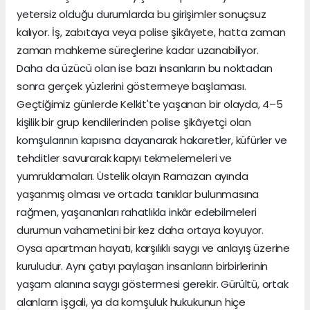
yetersiz olduğu durumlarda bu girişimler sonuçsuz
kalıyor. İş, zabıtaya veya polise şikâyete, hatta zaman
zaman mahkeme süreçlerine kadar uzanabiliyor.
Daha da üzücü olan ise bazı insanların bu noktadan
sonra gerçek yüzlerini göstermeye başlaması.
Geçtiğimiz günlerde Kelkit'te yaşanan bir olayda, 4–5
kişilik bir grup kendilerinden polise şikâyetçi olan
komşularının kapısına dayanarak hakaretler, küfürler ve
tehditler savurarak kapıyı tekmelemeleri ve
yumruklamaları. Üstelik olayın Ramazan ayında
yaşanmış olması ve ortada tanıklar bulunmasına
rağmen, yaşananları rahatlıkla inkâr edebilmeleri
durumun vahametini bir kez daha ortaya koyuyor.
Oysa apartman hayatı, karşılıklı saygı ve anlayış üzerine
kuruludur. Aynı çatıyı paylaşan insanların birbirlerinin
yaşam alanına saygı göstermesi gerekir. Gürültü, ortak
alanların işgali, ya da komşuluk hukukunun hiçe