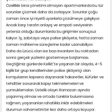
Özellikle bina yönetimi olmayan apartmanlarda bu tür
sorunları çözmek daha da zorlaşıyor. Sorunlar çoğu
zaman önce iyi niyetli uyarılarla çözülmeye çalışılıyor.
Ancak karşı tarafın anlayış ve empati seviyesinin
yetersiz olduğu durumlarda bu girişimler sonuçsuz
kalıyor. İş, zabıtaya veya polise şikâyete, hatta zaman
zaman mahkeme süreçlerine kadar uzanabiliyor.
Daha da üzücü olan ise bazı insanların bu noktadan
sonra gerçek yüzlerini göstermeye başlaması.
Geçtiğimiz günlerde Kelkit'te yaşanan bir olayda, 4–5
kişilik bir grup kendilerinden polise şikâyetçi olan
komşularının kapısına dayanarak hakaretler, küfürler ve
tehditler savurarak kapıyı tekmelemeleri ve
yumruklamaları. Üstelik olayın Ramazan ayında
yaşanmış olması ve ortada tanıklar bulunmasına
rağmen, yaşananları rahatlıkla inkâr edebilmeleri
durumun vahametini bir kez daha ortaya koyuyor.