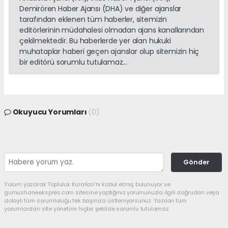
Demirören Haber Ajansı (DHA) ve diğer ajanslar
tarafından eklenen tüm haberler, sitemizin
editörlerinin müdahalesi olmadan ajans kanallarından
çekilmektedir. Bu haberlerde yer alan hukuki
muhataplar haberi geçen ajanslar olup sitemizin hiç
bir editörü sorumlu tutulamaz...
Okuyucu Yorumları
(0)
Gönder
Yorum yazarak Topluluk Kuralları’nı kabul etmiş bulunuyor ve
gumushaneekspres.com sitesine yaptığınız yorumunuzla ilgili doğrudan veya
dolaylı tüm sorumluluğu tek başınıza üstleniyorsunuz. Yazılan tüm
yorumlardan site yönetimi hiçbir şekilde sorumlu tutulamaz.