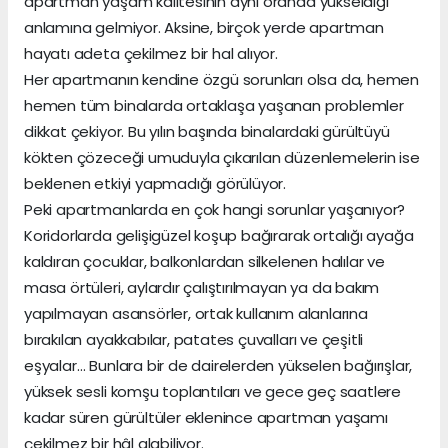
apartman yaşam kalitesinin aynı oranda yükseldiği
anlamına gelmiyor. Aksine, birçok yerde apartman
hayatı adeta çekilmez bir hal alıyor.
Her apartmanın kendine özgü sorunları olsa da, hemen
hemen tüm binalarda ortaklaşa yaşanan problemler
dikkat çekiyor. Bu yılın başında binalardaki gürültüyü
kökten çözeceği umuduyla çıkarılan düzenlemelerin ise
beklenen etkiyi yapmadığı görülüyor.
Peki apartmanlarda en çok hangi sorunlar yaşanıyor?
Koridorlarda gelişigüzel koşup bağırarak ortalığı ayağa
kaldıran çocuklar, balkonlardan silkelenen halılar ve
masa örtüleri, aylardır çalıştırılmayan ya da bakım
yapılmayan asansörler, ortak kullanım alanlarına
bırakılan ayakkabılar, patates çuvalları ve çeşitli
eşyalar… Bunlara bir de dairelerden yükselen bağırışlar,
yüksek sesli komşu toplantıları ve gece geç saatlere
kadar süren gürültüler eklenince apartman yaşamı
çekilmez bir hâl alabiliyor.