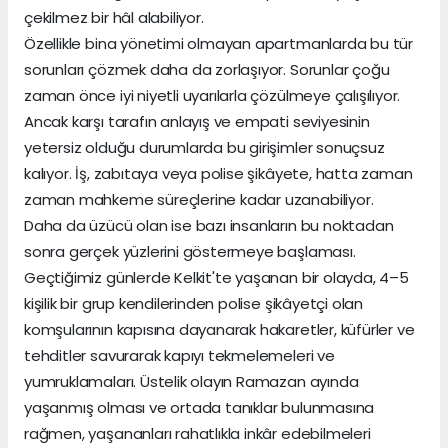
çekilmez bir hâl alabiliyor.
Özellikle bina yönetimi olmayan apartmanlarda bu tür
sorunları çözmek daha da zorlaşıyor. Sorunlar çoğu
zaman önce iyi niyetli uyarılarla çözülmeye çalışılıyor.
Ancak karşı tarafın anlayış ve empati seviyesinin
yetersiz olduğu durumlarda bu girişimler sonuçsuz
kalıyor. İş, zabıtaya veya polise şikâyete, hatta zaman
zaman mahkeme süreçlerine kadar uzanabiliyor.
Daha da üzücü olan ise bazı insanların bu noktadan
sonra gerçek yüzlerini göstermeye başlaması.
Geçtiğimiz günlerde Kelkit'te yaşanan bir olayda, 4–5
kişilik bir grup kendilerinden polise şikâyetçi olan
komşularının kapısına dayanarak hakaretler, küfürler ve
tehditler savurarak kapıyı tekmelemeleri ve
yumruklamaları. Üstelik olayın Ramazan ayında
yaşanmış olması ve ortada tanıklar bulunmasına
rağmen, yaşananları rahatlıkla inkâr edebilmeleri