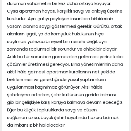
durumun vahametini bir kez daha ortaya koyuyor.
Oysa apartman hayatı, karşılıklı saygı ve anlayış üzerine
kuruludur. Aynı çatıyı paylaşan insanların birbirlerinin
yaşam alanına saygı göstermesi gerekir. Gürültü, ortak
alanların işgali, ya da komşuluk hukukunun hiçe
sayılması yalnızca bireysel bir mesele değil, aynı
zamanda toplumsal bir sorundur ve ahlaki bir olaydır.
Artık bu tür sorunların görmezden gelinmesi yerine kalıcı
çözümler üretilmesi gerekiyor. Bina yönetimlerinin daha
aktif hâle gelmesi, apartman kurallarının net şekilde
belirlenmesi ve gerektiğinde yasal yaptırımların
uygulanması kaçınılmaz görünüyor. Aksi hâlde
şehirleşme artarken, şehir kültürünün geride kalması
gibi bir çelişkiyle karşı karşıya kalmaya devam edeceğiz.
Eğer bu küçük topluluklarda saygı ve düzen
sağlanamazsa, büyük şehir hayatında huzuru bulmak
da imkansız bir hal alacaktır.