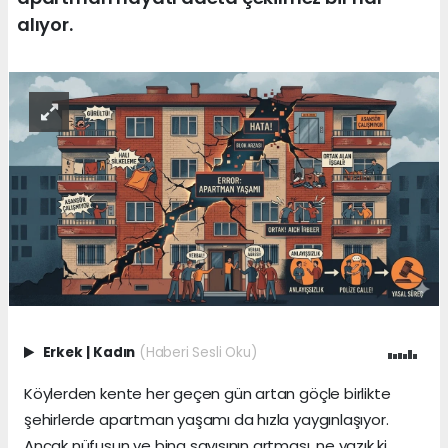
alıyor.
Erkek
|
Kadın
(Haberi Sesli Oku)
Köylerden kente her geçen gün artan göçle birlikte
şehirlerde apartman yaşamı da hızla yaygınlaşıyor.
Ancak nüfusun ve bina sayısının artması, ne yazık ki