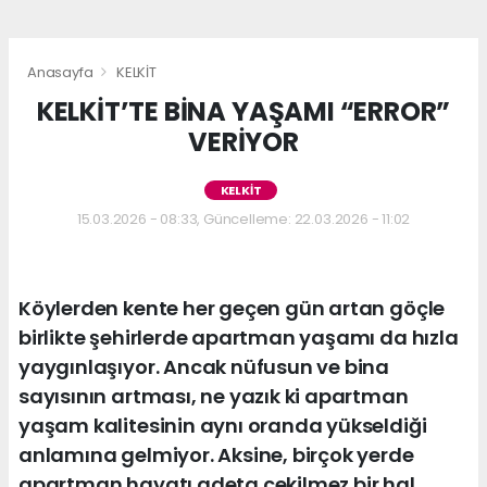
Anasayfa
KELKİT
KELKİT’TE BİNA YAŞAMI “ERROR”
VERİYOR
KELKİT
15.03.2026 - 08:33, Güncelleme: 22.03.2026 - 11:02
Köylerden kente her geçen gün artan göçle
birlikte şehirlerde apartman yaşamı da hızla
yaygınlaşıyor. Ancak nüfusun ve bina
sayısının artması, ne yazık ki apartman
yaşam kalitesinin aynı oranda yükseldiği
anlamına gelmiyor. Aksine, birçok yerde
apartman hayatı adeta çekilmez bir hal