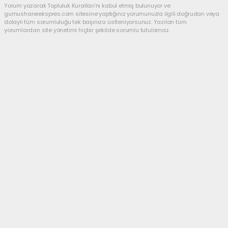
Yorum yazarak Topluluk Kuralları’nı kabul etmiş bulunuyor ve
gumushaneekspres.com sitesine yaptığınız yorumunuzla ilgili doğrudan veya
dolaylı tüm sorumluluğu tek başınıza üstleniyorsunuz. Yazılan tüm
yorumlardan site yönetimi hiçbir şekilde sorumlu tutulamaz.