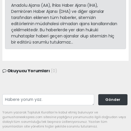
Anadolu Ajansı (AA), İhlas Haber Ajansı (İHA),
Demirören Haber Ajansı (DHA) ve diğer ajanslar
tarafından eklenen tüm haberler, sitemizin
editörlerinin müdahalesi olmadan ajans kanallarından
çekilmektedir. Bu haberlerde yer alan hukuki
muhataplar haberi geçen ajanslar olup sitemizin hiç
bir editörü sorumlu tutulamaz...
Okuyucu Yorumları
(0)
Gönder
Yorum yazarak Topluluk Kuralları’nı kabul etmiş bulunuyor ve
gumushaneekspres.com sitesine yaptığınız yorumunuzla ilgili doğrudan veya
dolaylı tüm sorumluluğu tek başınıza üstleniyorsunuz. Yazılan tüm
yorumlardan site yönetimi hiçbir şekilde sorumlu tutulamaz.