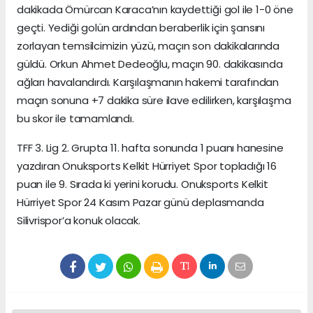
dakikada Ömürcan Karaca’nın kaydettiği gol ile 1-0 öne
geçti. Yediği golün ardından beraberlik için şansını
zorlayan temsilcimizin yüzü, maçın son dakikalarında
güldü. Orkun Ahmet Dedeoğlu, maçın 90. dakikasında
ağları havalandırdı. Karşılaşmanın hakemi tarafından
maçın sonuna +7 dakika süre ilave edilirken, karşılaşma
bu skor ile tamamlandı.
TFF 3. Lig 2. Grupta 11. hafta sonunda 1 puanı hanesine
yazdıran Onuksports Kelkit Hürriyet Spor topladığı 16
puan ile 9. Sırada ki yerini korudu. Onuksports Kelkit
Hürriyet Spor 24 Kasım Pazar günü deplasmanda
Silivrispor’a konuk olacak.