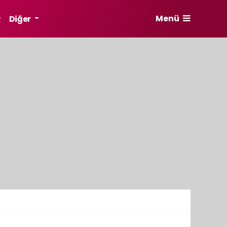
Menü
R
Diğer