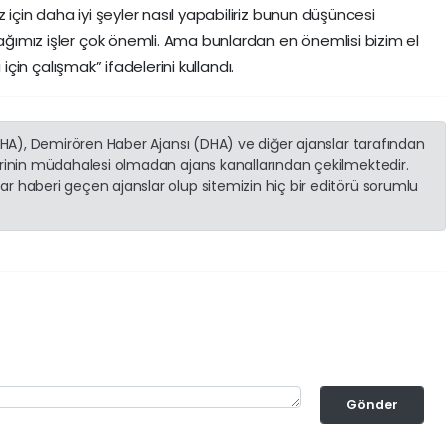
 için daha iyi şeyler nasıl yapabiliriz bunun düşüncesi
cağımız işler çok önemli. Ama bunlardan en önemlisi bizim el
sı için çalışmak” ifadelerini kullandı.
(İHA), Demirören Haber Ajansı (DHA) ve diğer ajanslar tarafından
erinin müdahalesi olmadan ajans kanallarından çekilmektedir.
r haberi geçen ajanslar olup sitemizin hiç bir editörü sorumlu
Gönder