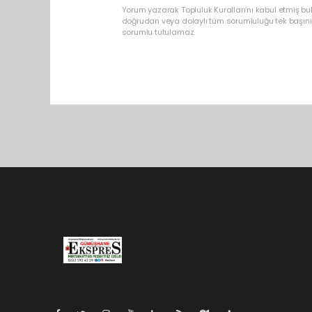
Yorum yazarak Topluluk Kuralları’nı kabul etmiş b
doğrudan veya dolaylı tüm sorumluluğu tek başınız
sorumlu tutulamaz.
Pro-0.075