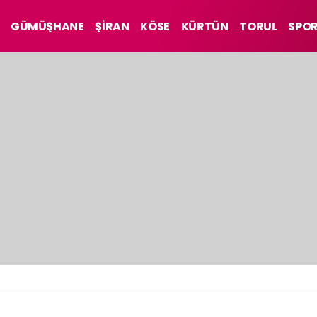
GÜMÜŞHANE
ŞİRAN
KÖSE
KÜRTÜN
TORUL
SPO