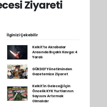
esi Ziyareti
İlginizi Çekebilir
Kelkit'te Akrabalar
Arasında Bıçaklı Kavga: 4
Yaralı
GÜKDEF Yönetiminden
Gazetemize Ziyaret
Kelkit'in Geleceği İçin
Öncelik KYK Yurtlarının
Sayısını Artırmak
Olmalıdır