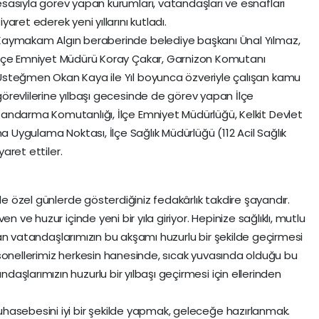
esasıyla görev yapan kurumları, vatandaşları ve esnafları
iyaret ederek yeni yıllarını kutladı.
Kaymakam Algın beraberinde belediye başkanı Ünal Yılmaz,
İlçe Emniyet Müdürü Koray Çakar, Garnizon Komutanı
Üsteğmen Okan Kaya ile Yıl boyunca özveriyle çalışan kamu
görevlilerine yılbaşı gecesinde de görev yapan İlçe
Jandarma Komutanlığı, İlçe Emniyet Müdürlüğü, Kelkit Devlet
ma Uygulama Noktası, İlçe Sağlık Müdürlüğü (112 Acil Sağlık
yaret ettiler.
le özel günlerde gösterdiğiniz fedakârlık takdire şayandır.
n ve huzur içinde yeni bir yıla giriyor. Hepinize sağlıklı, mutlu
şayan vatandaşlarımızın bu akşamı huzurlu bir şekilde geçirmesi
Personellerimiz herkesin hanesinde, sıcak yuvasında olduğu bu
şlarımızın huzurlu bir yılbaşı geçirmesi için ellerinden
hasebesini iyi bir şekilde yapmak, geleceğe hazırlanmak.