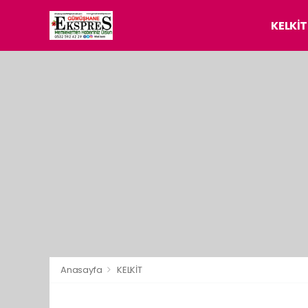
KELKİT
Anasayfa
KELKİT