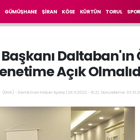
GÜMÜŞHANE
ŞİRAN
KÖSE
KÜRTÜN
TORUL
SPO
O Başkanı Daltaban'ın
enetime Açık Olmalıd
(DHA) - Demirören Haber Ajansı | 26.11.2022 - 15:21, Güncelleme: 03.01.