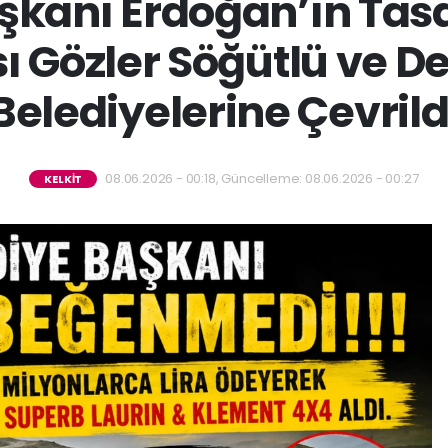
anı Erdoğan’ın Tasa
ı Gözler Söğütlü ve D
Belediyelerine Çevrild
08.06.2026 - 00:18, Güncelleme: 08.06.2026 - 00:27
KELKİT