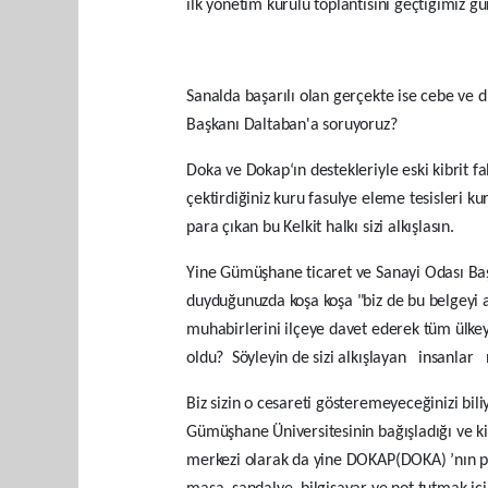
ilk yönetim kurulu toplantısını geçtiğimiz gü
Sanalda başarılı olan gerçekte ise cebe ve 
Başkanı Daltaban'a soruyoruz?
Doka ve Dokap‘ın destekleriyle eski kibrit f
çektirdiğiniz kuru fasulye eleme tesisleri 
para çıkan bu Kelkit halkı sizi alkışlasın.
Yine Gümüşhane ticaret ve Sanayi Odası Başka
duyduğunuzda koşa koşa "biz de bu belgeyi a
muhabirlerini ilçeye davet ederek tüm ülke
oldu? Söyleyin de sizi alkışlayan insanlar n
Biz sizin o cesareti gösteremeyeceğinizi bil
Gümüşhane Üniversitesinin bağışladığı ve ki
merkezi olarak da yine DOKAP(DOKA) ’nın proj