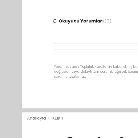
Okuyucu Yorumları
(0)
Yorum yazarak Topluluk Kuralları’nı kabul etmiş b
doğrudan veya dolaylı tüm sorumluluğu tek başınız
sorumlu tutulamaz.
Anasayfa
KELKİT