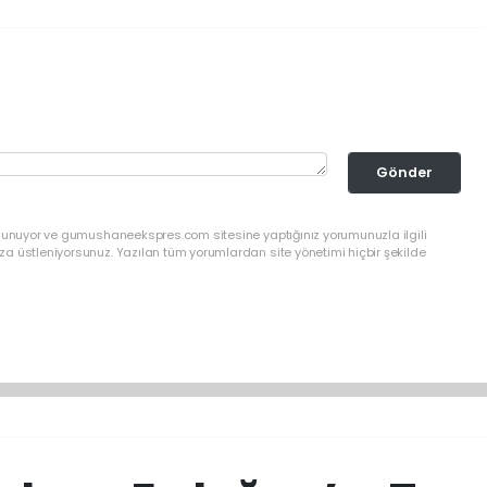
Gönder
ulunuyor ve gumushaneekspres.com sitesine yaptığınız yorumunuzla ilgili
a üstleniyorsunuz. Yazılan tüm yorumlardan site yönetimi hiçbir şekilde