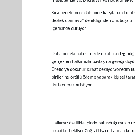
masa, sandalye, bilgisayar ve not tutmak için
Kira bedeli proje dahilinde karşılanan bu ofis
destek olamayız" denildiğinden ofis boşaltıl
içerisinde duruyor.
Daha önceki haberimizde etraflıca değindiği
gerçekleri halkımızla paylaşma gereği duydu
Üreticiye dokunur icraat bekliyor.Yönetim
birilerine örtülü ödeme yaparak kişisel tar
kullanılmasını istiyor.
Halkımız özellikle içinde bulunduğumuz bu
icraatlar bekliyor.Coğrafi işareti alınan kur