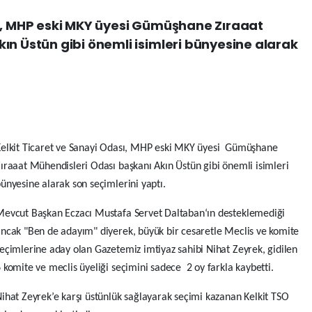
sı, MHP eski MKY üyesi Gümüşhane Zıraaat
ın Üstün gibi önemli isimleri bünyesine alarak
elkit Ticaret ve Sanayi Odası, MHP eski MKY üyesi Gümüşhane
ıraaat Mühendisleri Odası başkanı Akın Üstün gibi önemli isimleri
ünyesine alarak son seçimlerini yaptı.
evcut Başkan Eczacı Mustafa Servet Daltaban‘ın desteklemediği
ncak "Ben de adayım" diyerek, büyük bir cesaretle Meclis ve komite
eçimlerine aday olan Gazetemiz imtiyaz sahibi Nihat Zeyrek, gidilen
 komite ve meclis üyeliği seçimini sadece 2 oy farkla kaybetti.
ihat Zeyrek’e karşı üstünlük sağlayarak seçimi kazanan Kelkit TSO