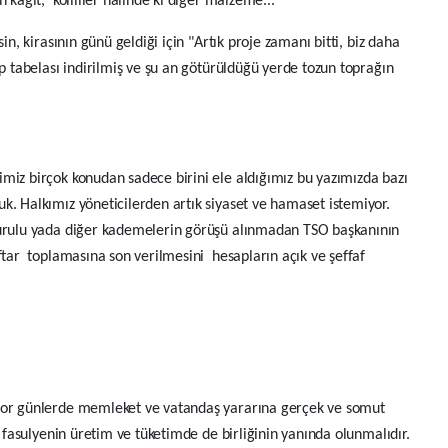
 kâğıt, kolililer halinde ki diğer malzeme...
in, kirasının günü geldiği için "Artık proje zamanı bitti, biz daha
ıp tabelası indirilmiş ve şu an götürüldüğü yerde tozun toprağın
miz birçok konudan sadece birini ele aldığımız bu yazımızda bazı
k. Halkımız yöneticilerden artık siyaset ve hamaset istemiyor.
 kurulu yada diğer kademelerin görüşü alınmadan TSO başkanının
aftar toplamasına son verilmesini hesapların açık ve şeffaf
 zor günlerde memleket ve vatandaş yararına gerçek ve somut
u fasulyenin üretim ve tüketimde de birliğinin yanında olunmalıdır.