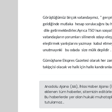
Görüştüğümüz birçok vatandaşımız, ” gerçekl
geldiğinde mutlaka hesap sorulacağını bu he
dile getirmektedirler.Ayrıca TSO’nun sosya
vatandaşların yorumları silinerek odayı ele
eleştirmek yanlışlarını yazmayı kabul et
unutmayınki bu odada size mülk depildir
Gümüşhane Ekspres Gazetesi olarak her zama
takipçisi olacak ve halk için halkı kandıran
Anadolu Ajansı (AA), İhlas Haber Ajansı 
eklenen tüm haberler, sitemizin editörl
Bu haberlerde yer alan hukuki muhatapla
tutulamaz...