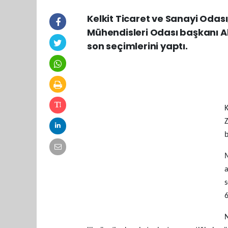
Kelkit Ticaret ve Sanayi Oda
Mühendisleri Odası başkanı Ak
son seçimlerini yaptı.
K
Z
b
M
a
s
6
N