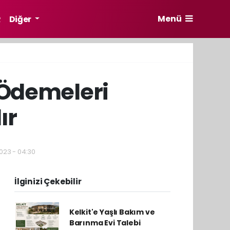
Menü
R
Diğer
 Ödemeleri
ır
2023 - 04:30
İlginizi Çekebilir
Kelkit'e Yaşlı Bakım ve
Barınma Evi Talebi