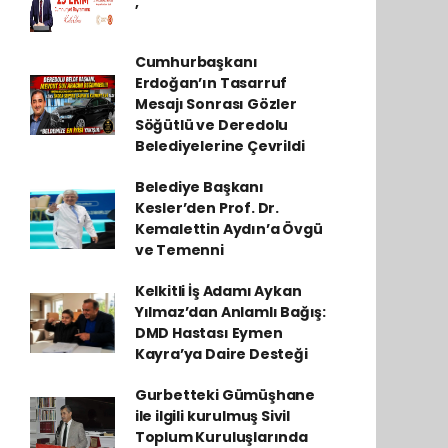
,
Cumhurbaşkanı
Erdoğan’ın Tasarruf
Mesajı Sonrası Gözler
Söğütlü ve Deredolu
Belediyelerine Çevrildi
Belediye Başkanı
Kesler’den Prof. Dr.
Kemalettin Aydın’a Övgü
ve Temenni
Kelkitli İş Adamı Aykan
Yılmaz’dan Anlamlı Bağış:
DMD Hastası Eymen
Kayra’ya Daire Desteği
Gurbetteki Gümüşhane
ile ilgili kurulmuş Sivil
Toplum Kuruluşlarında