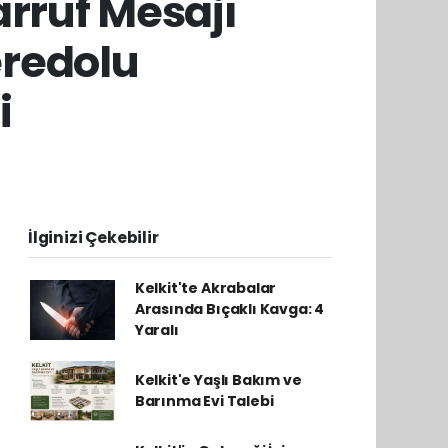
rruf Mesajı
eredolu
i
İlginizi Çekebilir
Kelkit'te Akrabalar
Arasında Bıçaklı Kavga: 4
Yaralı
Kelkit'e Yaşlı Bakım ve
Barınma Evi Talebi