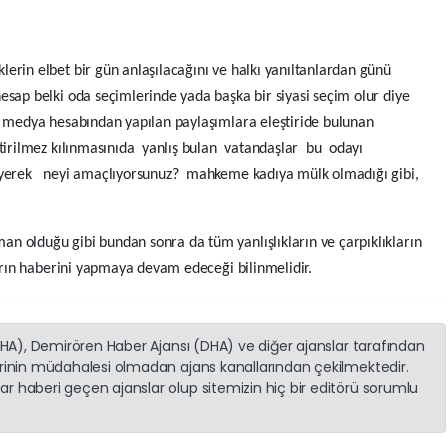
erin elbet bir gün anlaşılacağını ve halkı yanıltanlardan günü
sap belki oda seçimlerinde yada başka bir siyasi seçim olur diye
l medya hesabından yapılan paylaşımlara eleştiride bulunan
ştirilmez kılınmasınıda yanlış bulan vatandaşlar bu odayı
meyerek neyi amaçlıyorsunuz? mahkeme kadıya mülk olmadığı gibi,
 .
n olduğu gibi bundan sonra da tüm yanlışlıkların ve çarpıklıkların
ların haberini yapmaya devam edeceği bilinmelidir.
(İHA), Demirören Haber Ajansı (DHA) ve diğer ajanslar tarafından
erinin müdahalesi olmadan ajans kanallarından çekilmektedir.
r haberi geçen ajanslar olup sitemizin hiç bir editörü sorumlu