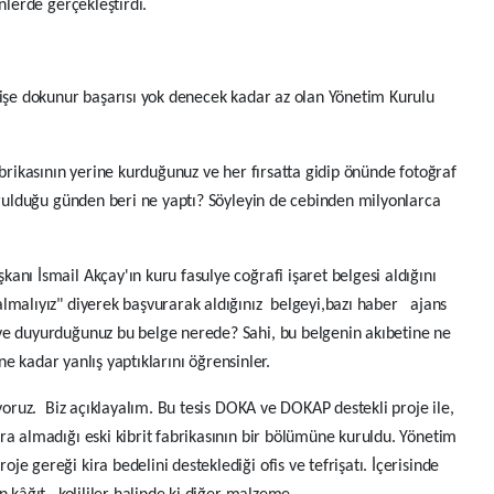
nlerde gerçekleştirdi.
dişe dokunur başarısı yok denecek kadar az olan Yönetim Kurulu
abrikasının yerine kurduğunuz ve her fırsatta gidip önünde fotoğraf
kurulduğu günden beri ne yaptı? Söyleyin de cebinden milyonlarca
nı İsmail Akçay'ın kuru fasulye coğrafi işaret belgesi aldığını
lmalıyız" diyerek başvurarak aldığınız belgeyi,bazı haber ajans
ye duyurduğunuz bu belge nerede? Sahi, bu belgenin akıbetine ne
e kadar yanlış yaptıklarını öğrensinler.
iyoruz. Biz açıklayalım. Bu tesis DOKA ve DOKAP destekli proje ile,
ra almadığı eski kibrit fabrikasının bir bölümüne kuruldu. Yönetim
e gereği kira bedelini desteklediği ofis ve tefrişatı. İçerisinde