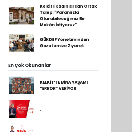
Kelkitli Kadınlardan Ortak
Talep: "Paramızla
Oturabileceğimiz Bir
Mekân İstiyoruz"
GÜKDEF Yönetiminden
Gazetemize Ziyaret
En Çok Okunanlar
KELKİT’TE BİNA YAŞAMI
“ERROR” VERİYOR
,