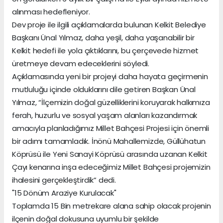
alınması hedefleniyor.
Dev proje ile ilgili açıklamalarda bulunan Kelkit Belediye
Başkanı Ünal Yılmaz, daha yeşil, daha yaşanabilir bir
Kelkit hedefi ile yola çıktıklarını, bu çerçevede hizmet
üretmeye devam edeceklerini söyledi.
Açıklamasında yeni bir projeyi daha hayata geçirmenin
mutluluğu içinde olduklarını dile getiren Başkan Ünal
Yılmaz, “İlçemizin doğal güzelliklerini koruyarak halkımıza
ferah, huzurlu ve sosyal yaşam alanları kazandırmak
amacıyla planladığımız Millet Bahçesi Projesi için önemli
bir adımı tamamladık. İnönü Mahallemizde, Güllühatun
Köprüsü ile Yeni Sanayi Köprüsü arasında uzanan Kelkit
Çayı kenarına inşa edeceğimiz Millet Bahçesi projemizin
ihalesini gerçekleştirdik” dedi.
"15 Dönüm Araziye Kurulacak"
Toplamda 15 Bin metrekare alana sahip olacak projenin
ilçenin doğal dokusuna uyumlu bir şekilde