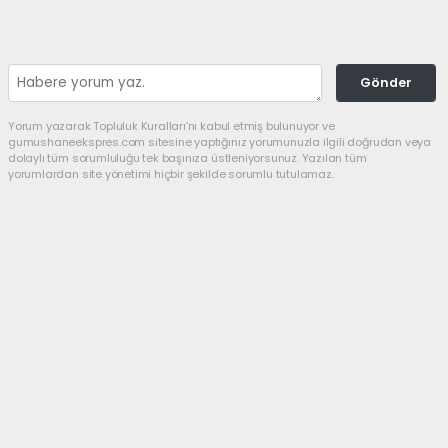
Gönder
Yorum yazarak Topluluk Kuralları’nı kabul etmiş bulunuyor ve
gumushaneekspres.com sitesine yaptığınız yorumunuzla ilgili doğrudan veya
dolaylı tüm sorumluluğu tek başınıza üstleniyorsunuz. Yazılan tüm
yorumlardan site yönetimi hiçbir şekilde sorumlu tutulamaz.