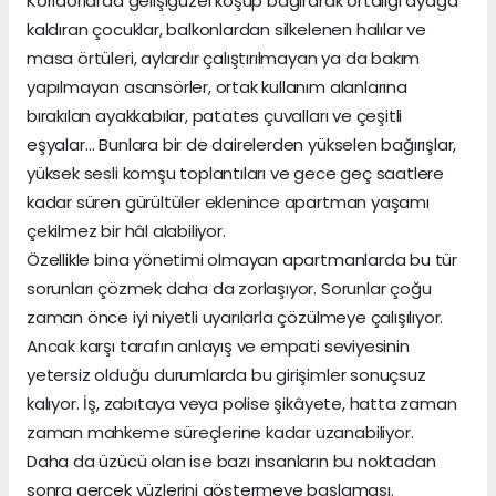
Koridorlarda gelişigüzel koşup bağırarak ortalığı ayağa
kaldıran çocuklar, balkonlardan silkelenen halılar ve
masa örtüleri, aylardır çalıştırılmayan ya da bakım
yapılmayan asansörler, ortak kullanım alanlarına
bırakılan ayakkabılar, patates çuvalları ve çeşitli
eşyalar… Bunlara bir de dairelerden yükselen bağırışlar,
yüksek sesli komşu toplantıları ve gece geç saatlere
kadar süren gürültüler eklenince apartman yaşamı
çekilmez bir hâl alabiliyor.
Özellikle bina yönetimi olmayan apartmanlarda bu tür
sorunları çözmek daha da zorlaşıyor. Sorunlar çoğu
zaman önce iyi niyetli uyarılarla çözülmeye çalışılıyor.
Ancak karşı tarafın anlayış ve empati seviyesinin
yetersiz olduğu durumlarda bu girişimler sonuçsuz
kalıyor. İş, zabıtaya veya polise şikâyete, hatta zaman
zaman mahkeme süreçlerine kadar uzanabiliyor.
Daha da üzücü olan ise bazı insanların bu noktadan
sonra gerçek yüzlerini göstermeye başlaması.