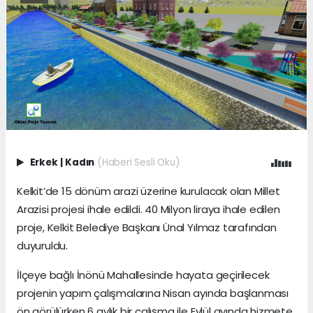
Erkek
|
Kadın
(Haberi Sesli Oku)
Kelkit’de 15 dönüm arazi üzerine kurulacak olan Millet
Arazisi projesi ihale edildi. 40 Milyon liraya ihale edilen
proje, Kelkit Belediye Başkanı Ünal Yılmaz tarafından
duyuruldu.
İlçeye bağlı İnönü Mahallesinde hayata geçirilecek
projenin yapım çalışmalarına Nisan ayında başlanması
ön görülürken 6 aylık bir çalışma ile Eylül ayında hizmete