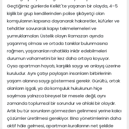
Geçtiğimiz günlerde Kelkit'te yaşanan bir olayda, 4–5
kişilik bir grup kendilerinden polise şikâyetçi olan
komşularının kapısına dayanarak hakaretler, küfürler ve
tehditler savurarak kapıyı tekmelemeleri ve
yumruklamaları. Üstelik olayın Ramazan ayında
yaşanmış olması ve ortada tanıklar bulunmasına
rağmen, yaşananları rahatlıkla inkâr edebilmeleri
durumun vahametini bir kez daha ortaya koyuyor.
Oysa apartman hayatı, karşılıklı saygı ve anlayış üzerine
kuruludur. Aynı çatıyı paylaşan insanların birbirlerinin
yaşam alanına saygı göstermesi gerekir. Gürültü, ortak
alanların işgali, ya da komşuluk hukukunun hiçe
sayılması yalnızca bireysel bir mesele değil, aynı
zamanda toplumsal bir sorundur ve ahlaki bir olaydır.
Artık bu tür sorunların görmezden gelinmesi yerine kalıcı
çözümler üretilmesi gerekiyor. Bina yönetimlerinin daha
aktif hâle gelmesi, apartman kurallarının net şekilde