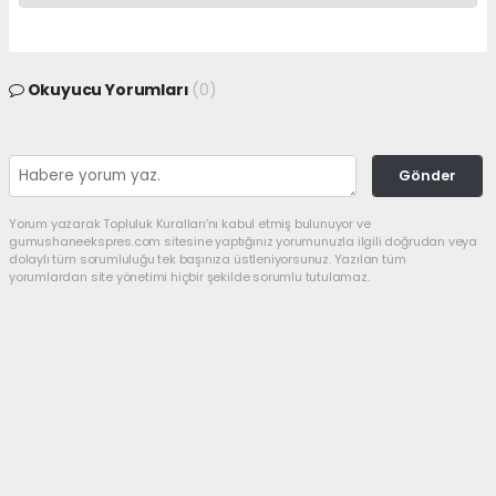
Okuyucu Yorumları
(0)
Gönder
Yorum yazarak Topluluk Kuralları’nı kabul etmiş bulunuyor ve
gumushaneekspres.com sitesine yaptığınız yorumunuzla ilgili doğrudan veya
dolaylı tüm sorumluluğu tek başınıza üstleniyorsunuz. Yazılan tüm
yorumlardan site yönetimi hiçbir şekilde sorumlu tutulamaz.