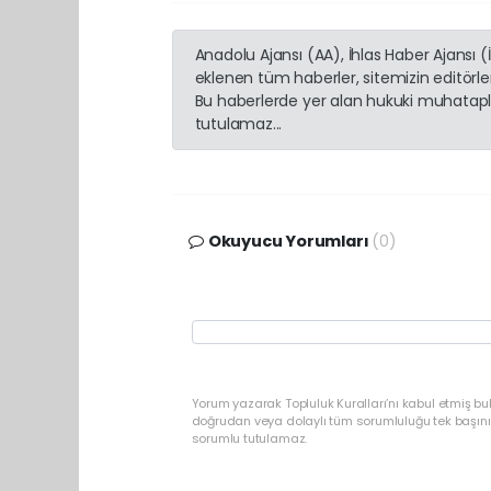
Anadolu Ajansı (AA), İhlas Haber Ajansı 
eklenen tüm haberler, sitemizin editörl
Bu haberlerde yer alan hukuki muhatapla
tutulamaz...
Okuyucu Yorumları
(0)
Yorum yazarak Topluluk Kuralları’nı kabul etmiş b
doğrudan veya dolaylı tüm sorumluluğu tek başınız
sorumlu tutulamaz.