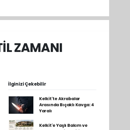
ATİL ZAMANI
İlginizi Çekebilir
Kelkit'te Akrabalar
Arasında Bıçaklı Kavga: 4
Yaralı
Kelkit'e Yaşlı Bakım ve