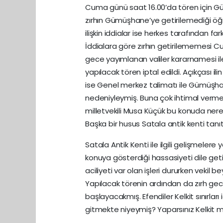
Cuma günü saat 16.00’da tören için Gümü
zırhın Gümüşhane’ye getirilemediği öğr
ilişkin iddialar ise herkes tarafından fark
İddialara göre zırhın getirilememesi
gece yayımlanan valiler kararnamesi ile i
yapılacak tören iptal edildi. Açıkçası ili
ise Genel merkez talimatı ile Gümüşhane
nedeniyleymiş. Buna çok ihtimal verme
milletvekili Musa Küçük bu konuda nere
Başka bir husus Satala antik kenti ta
Satala Antik Kenti ile ilgili gelişmeler
konuya gösterdiği hassasiyeti dile getire
aciliyeti var olan işleri dururken vekil
Yapılacak törenin ardından da zırh g
başlayacakmış. Efendiler Kelkit sınırları
gitmekte niyeymiş? Yaparsınız Kelkit mü