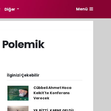
Menü
R
Diğer
i Polemik
İlginizi Çekebilir
Cübbeli Ahmet Hoca
Kelkit'te Konferans
Verecek
YIL BİTTİ, KARNE GELDİ!