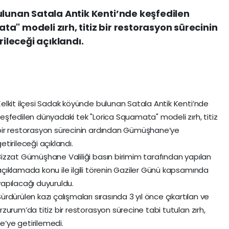
ulunan Satala Antik Kenti’nde keşfedilen
a" modeli zırh, titiz bir restorasyon sürecinin
leceği açıklandı.
Kelkit ilçesi Sadak köyünde bulunan Satala Antik Kenti’nde
keşfedilen dünyadaki tek "Lorica Squamata" modeli zırh, titiz
bir restorasyon sürecinin ardından Gümüşhane’ye
etirileceği açıklandı.
Bizzat Gümüşhane Valiliği basın birimim tarafından yapılan
açıklamada konu ile ilgili törenin Gaziler Günü kapsamında
yapılacağı duyuruldu.
ürdürülen kazı çalışmaları sırasında 3 yıl önce çıkartılan ve
rzurum’da titiz bir restorasyon sürecine tabi tutulan zırh,
’ye getirilemedi.