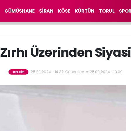
GÜMÜŞHANE
ŞİRAN
KÖSE
KÜRTÜN
TORUL
SPO
n Zırhı Üzerinden Siyas
25.09.2024 - 14:32, Güncelleme: 25.09.2024 - 13:09
KELKİT