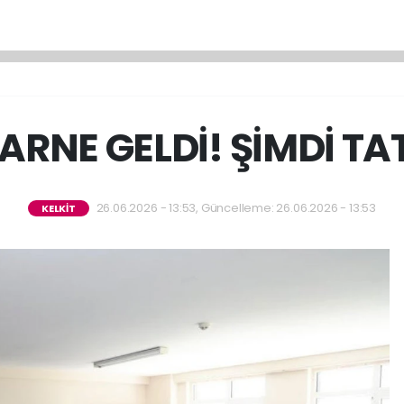
 KARNE GELDİ! ŞİMDİ T
26.06.2026 - 13:53, Güncelleme: 26.06.2026 - 13:53
KELKİT