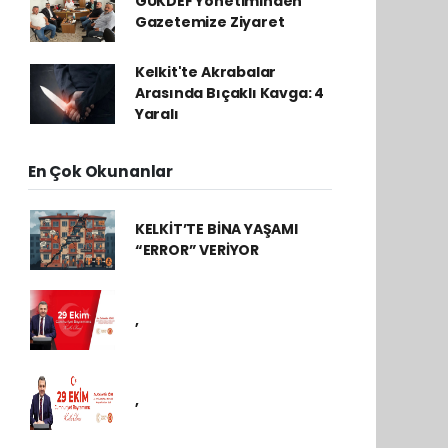
GÜKDEF Yönetiminden
Gazetemize Ziyaret
Kelkit'te Akrabalar
Arasında Bıçaklı Kavga: 4
Yaralı
En Çok Okunanlar
KELKİT’TE BİNA YAŞAMI
“ERROR” VERİYOR
,
,