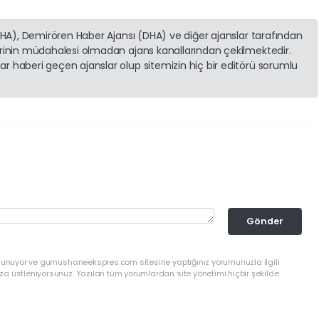
(İHA), Demirören Haber Ajansı (DHA) ve diğer ajanslar tarafından
erinin müdahalesi olmadan ajans kanallarından çekilmektedir.
r haberi geçen ajanslar olup sitemizin hiç bir editörü sorumlu
Gönder
ulunuyor ve gumushaneekspres.com sitesine yaptığınız yorumunuzla ilgili
a üstleniyorsunuz. Yazılan tüm yorumlardan site yönetimi hiçbir şekilde