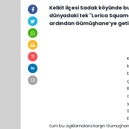
Kelkit ilçesi Sadak köyünde b
dünyadaki tek "Lorica Squamat
ardından Gümüşhane’ye getiri
g
S
E
tüm bu açıklamalara karşın Gümüşhane