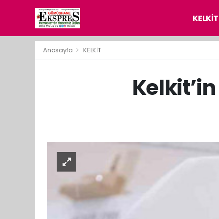
KELKİT
Anasayfa
KELKİT
Kelkit’i