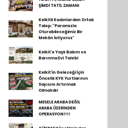
ŞİMDİ TATİL ZAMANI
Kelkitli Kadınlardan Ortak
Talep: "Paramızla
Oturabileceğimiz Bir
Mekân İstiyoruz"
Kelkit'e Yaşlı Bakım ve
Barınma Evi Talebi
Kelkit'in Geleceği İçin
Öncelik KYK Yurtlarının
Sayısını Artırmak
Olmalıdır
MESELE ARABA DEĞİL
ARABA ÜZERİNDEN
OPERASYON!!!!