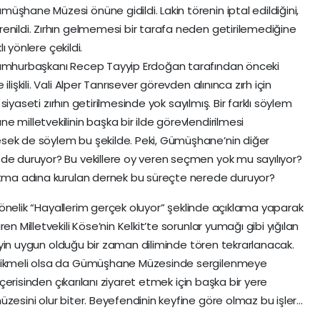
şhane Müzesi önüne gidildi. Lakin törenin iptal edildiğini,
enildi. Zırhın gelmemesi bir tarafa neden getirilemediğine
lı yönlere çekildi.
 Cumhurbaşkanı Recep Tayyip Erdoğan tarafından önceki
lişkili. Vali Alper Tanrısever görevden alınınca zırh için
n siyaseti zırhın getirilmesinde yok sayılmış. Bir farklı söylem
 milletvekilinin başka bir ilde görevlendirilmesi
sek de söylem bu şekilde. Peki, Gümüşhane’nin diğer
de duruyor? Bu vekillere oy veren seçmen yok mu sayılıyor?
nıtma adına kurulan dernek bu süreçte nerede duruyor?
e yönelik “Hayallerim gerçek oluyor” şeklinde açıklama yaparak
n Milletvekili Köse’nin Kelkit’te sorunlar yumağı gibi yığılan
 beyin uygun olduğu bir zaman diliminde tören tekrarlanacak.
ecikmeli olsa da Gümüşhane Müzesinde sergilenmeye
 içerisinden çıkarılanı ziyaret etmek için başka bir yere
zesini olur biter. Beyefendinin keyfine göre olmaz bu işler…