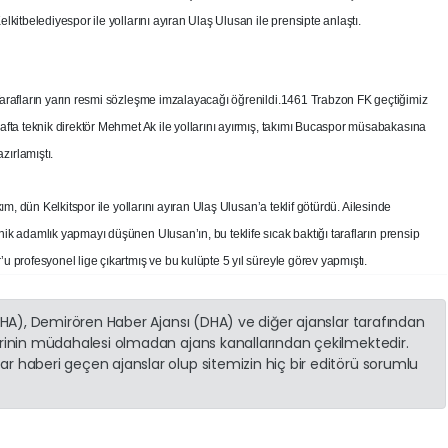
elkitbelediyespor ile yollarını ayıran Ulaş Ulusan ile prensipte anlaştı.
arafların yarın resmi sözleşme imzalayacağı öğrenildi.1461 Trabzon FK geçtiğimiz
afta teknik direktör Mehmet Ak ile yollarını ayırmış, takımı Bucaspor müsabakasına
ırlamıştı.
kım, dün Kelkitspor ile yollarını ayıran Ulaş Ulusan’a teklif götürdü. Ailesinde
ik adamlık yapmayı düşünen Ulusan’ın, bu teklife sıcak baktığı tarafların prensip
u profesyonel lige çıkartmış ve bu kulüpte 5 yıl süreyle görev yapmıştı.
(İHA), Demirören Haber Ajansı (DHA) ve diğer ajanslar tarafından
erinin müdahalesi olmadan ajans kanallarından çekilmektedir.
r haberi geçen ajanslar olup sitemizin hiç bir editörü sorumlu