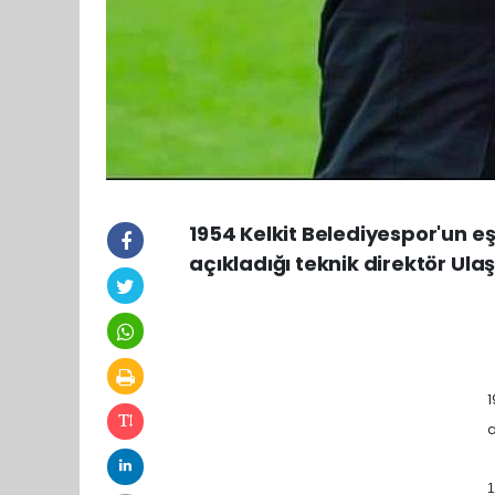
1954 Kelkit Belediyespor'un eşi
açıkladığı teknik direktör Ula
1
a
1