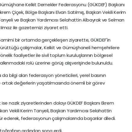
Gümüşhane Kelkit Dernekler Federasyonu (GÜKDEF) Başkanı
Ekrem Çiçek, Bölge Başkanı Elvan Satılmış, Başkan Vekili Kerim
Tanyeli ve Başkan Yardımcısı Selahattin Albayrak ve Selman
ılmaz ile gazetemizi ziyaret etti.
Samimi bir ortamda gerçekleşen ziyarette, GÜKDEF'in
yürüttüğü çalışmalar, Kelkit ve Gümüşhaneli hemşehrilere
önelik faaliyetler ile sivil toplum kuruluşlarının bölgesel
kalkınmadaki rolü üzerine görüş alışverişinde bulunuldu.
da bilgi alan federasyon yöneticileri, yerel basının
 ortak değerlerin yaşatılmasında önemli bir görev
 ise nazik ziyaretlerinden dolayı GÜKDEF Başkanı Ekrem
şkan Vekili Kerim Tanyeli, Başkan Yardımcısı Selahattin
 ederek, federasyonun çalışmalarında başarılar diledi.
otoğrafının ardından sona erdi.