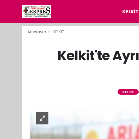
KELKİT
Anasayfa
KELKİT
Kelkit'te Ayr
KELKİT