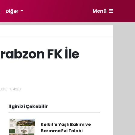
Menü
R
Diğer
Trabzon FK İle
2023 - 04:30
İlginizi Çekebilir
Kelkit'e Yaşlı Bakım ve
Barınma Evi Talebi