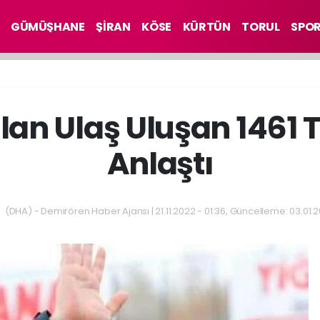
GÜMÜŞHANE
ŞİRAN
KÖSE
KÜRTÜN
TORUL
SPO
ılan Ulaş Uluşan 1461 
Anlaştı
(DHA) - Demirören Haber Ajansı | 21.11.2022 - 01:36, Güncelleme: 03.01.