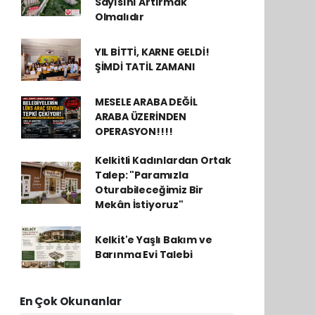
Sayısını Artırmak
Olmalıdır
YIL BİTTİ, KARNE GELDİ!
ŞİMDİ TATİL ZAMANI
MESELE ARABA DEĞİL
ARABA ÜZERİNDEN
OPERASYON!!!!
Kelkitli Kadınlardan Ortak
Talep: "Paramızla
Oturabileceğimiz Bir
Mekân İstiyoruz"
Kelkit'e Yaşlı Bakım ve
Barınma Evi Talebi
En Çok Okunanlar