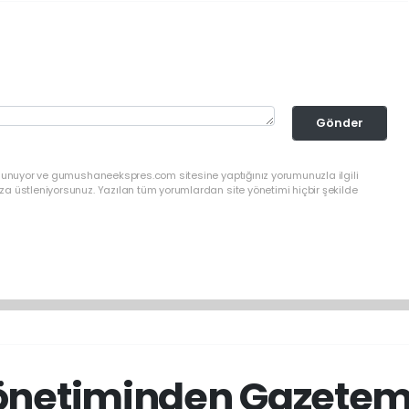
Gönder
ulunuyor ve gumushaneekspres.com sitesine yaptığınız yorumunuzla ilgili
a üstleniyorsunuz. Yazılan tüm yorumlardan site yönetimi hiçbir şekilde
netiminden Gazetemi