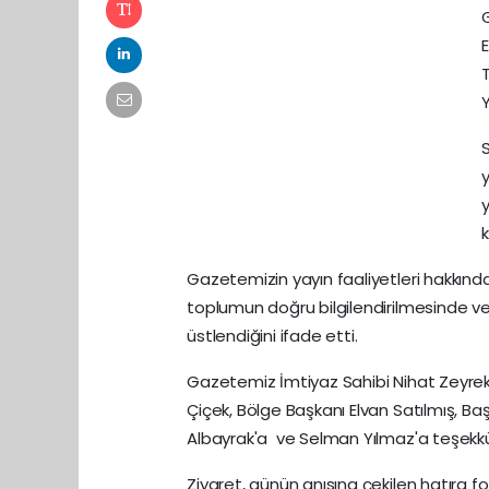
Y
y
Gazetemizin yayın faaliyetleri hakkında 
toplumun doğru bilgilendirilmesinde ve
üstlendiğini ifade etti.
Gazetemiz İmtiyaz Sahibi Nihat Zeyrek
Çiçek, Bölge Başkanı Elvan Satılmış, Ba
Albayrak'a ve Selman Yılmaz'a teşekkür
Ziyaret, günün anısına çekilen hatıra f