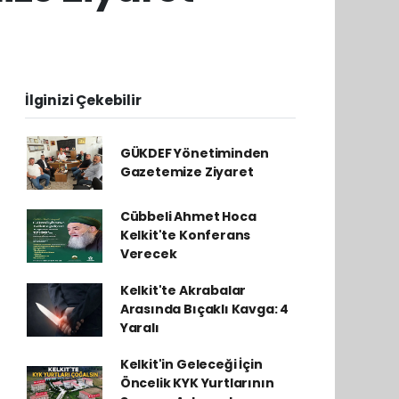
İlginizi Çekebilir
GÜKDEF Yönetiminden
Gazetemize Ziyaret
Cübbeli Ahmet Hoca
Kelkit'te Konferans
Verecek
Kelkit'te Akrabalar
Arasında Bıçaklı Kavga: 4
Yaralı
Kelkit'in Geleceği İçin
Öncelik KYK Yurtlarının