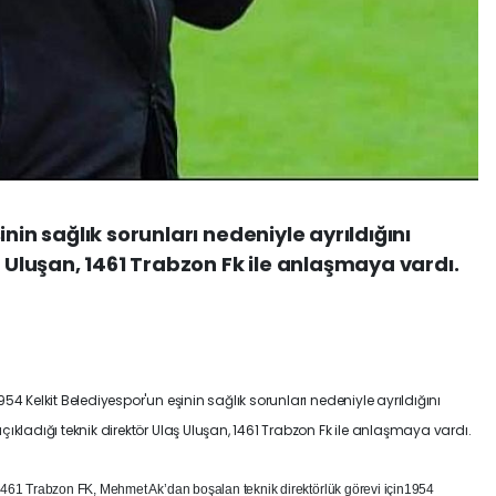
nin sağlık sorunları nedeniyle ayrıldığını
ş Uluşan, 1461 Trabzon Fk ile anlaşmaya vardı.
954 Kelkit Belediyespor'un eşinin sağlık sorunları nedeniyle ayrıldığını
çıkladığı teknik direktör Ulaş Uluşan, 1461 Trabzon Fk ile anlaşmaya vardı.
461 Trabzon FK, Mehmet Ak’dan boşalan teknik direktörlük görevi için1954