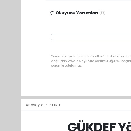
Okuyucu Yorumları
(0)
Yorum yazarak Topluluk Kuralları’nı kabul etmiş b
doğrudan veya dolaylı tüm sorumluluğu tek başınız
sorumlu tutulamaz.
Anasayfa
KELKİT
GÜKDEF Yö