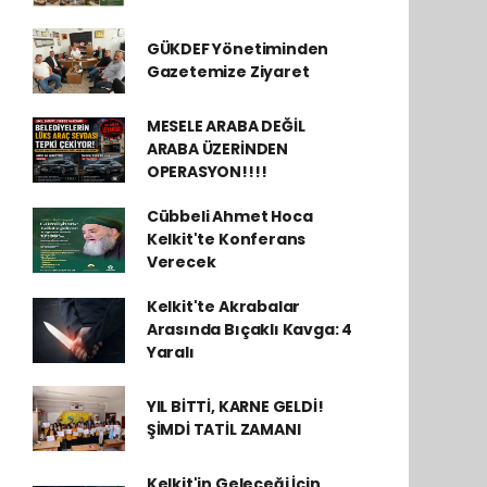
GÜKDEF Yönetiminden
Gazetemize Ziyaret
MESELE ARABA DEĞİL
ARABA ÜZERİNDEN
OPERASYON!!!!
Cübbeli Ahmet Hoca
Kelkit'te Konferans
Verecek
Kelkit'te Akrabalar
Arasında Bıçaklı Kavga: 4
Yaralı
YIL BİTTİ, KARNE GELDİ!
ŞİMDİ TATİL ZAMANI
Kelkit'in Geleceği İçin