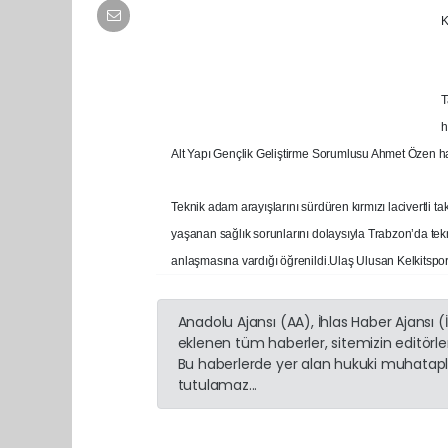
K
T
h
Alt Yapı Gençlik Geliştirme Sorumlusu Ahmet Özen haz
Teknik adam arayışlarını sürdüren kırmızı lacivertli ta
yaşanan sağlık sorunlarını dolaysıyla Trabzon’da tekn
anlaşmasına vardığı öğrenildi.Ulaş Ulusan Kelkitspor’
Anadolu Ajansı (AA), İhlas Haber Ajansı 
eklenen tüm haberler, sitemizin editörl
Bu haberlerde yer alan hukuki muhatapla
tutulamaz...