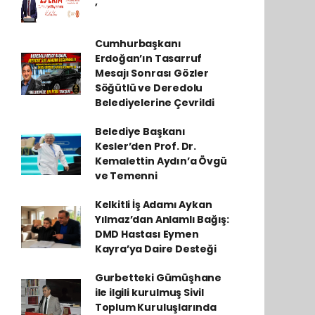
,
Cumhurbaşkanı
Erdoğan’ın Tasarruf
Mesajı Sonrası Gözler
Söğütlü ve Deredolu
Belediyelerine Çevrildi
Belediye Başkanı
Kesler’den Prof. Dr.
Kemalettin Aydın’a Övgü
ve Temenni
Kelkitli İş Adamı Aykan
Yılmaz’dan Anlamlı Bağış:
DMD Hastası Eymen
Kayra’ya Daire Desteği
Gurbetteki Gümüşhane
ile ilgili kurulmuş Sivil
Toplum Kuruluşlarında