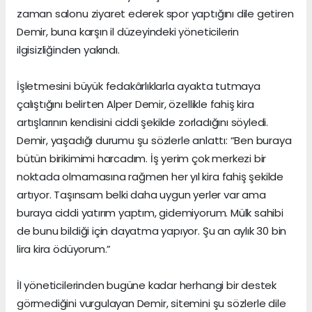
zaman salonu ziyaret ederek spor yaptığını dile getiren
Demir, buna karşın il düzeyindeki yöneticilerin
ilgisizliğinden yakındı.
İşletmesini büyük fedakârlıklarla ayakta tutmaya
çalıştığını belirten Alper Demir, özellikle fahiş kira
artışlarının kendisini ciddi şekilde zorladığını söyledi.
Demir, yaşadığı durumu şu sözlerle anlattı: “Ben buraya
bütün birikimimi harcadım. İş yerim çok merkezi bir
noktada olmamasına rağmen her yıl kira fahiş şekilde
artıyor. Taşınsam belki daha uygun yerler var ama
buraya ciddi yatırım yaptım, gidemiyorum. Mülk sahibi
de bunu bildiği için dayatma yapıyor. Şu an aylık 30 bin
lira kira ödüyorum.”
İl yöneticilerinden bugüne kadar herhangi bir destek
görmediğini vurgulayan Demir, sitemini şu sözlerle dile