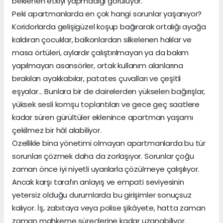
beklenen etkiyi yapmadığı görülüyor.
Peki apartmanlarda en çok hangi sorunlar yaşanıyor?
Koridorlarda gelişigüzel koşup bağırarak ortalığı ayağa
kaldıran çocuklar, balkonlardan silkelenen halılar ve
masa örtüleri, aylardır çalıştırılmayan ya da bakım
yapılmayan asansörler, ortak kullanım alanlarına
bırakılan ayakkabılar, patates çuvalları ve çeşitli
eşyalar… Bunlara bir de dairelerden yükselen bağırışlar,
yüksek sesli komşu toplantıları ve gece geç saatlere
kadar süren gürültüler eklenince apartman yaşamı
çekilmez bir hâl alabiliyor.
Özellikle bina yönetimi olmayan apartmanlarda bu tür
sorunları çözmek daha da zorlaşıyor. Sorunlar çoğu
zaman önce iyi niyetli uyarılarla çözülmeye çalışılıyor.
Ancak karşı tarafın anlayış ve empati seviyesinin
yetersiz olduğu durumlarda bu girişimler sonuçsuz
kalıyor. İş, zabıtaya veya polise şikâyete, hatta zaman
zaman mahkeme süreçlerine kadar uzanabiliyor.