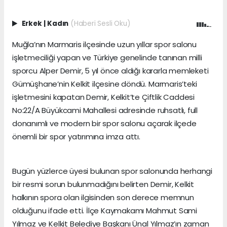
Erkek
|
Kadın
(Haberi Sesli Oku)
Muğla’nın Marmaris ilçesinde uzun yıllar spor salonu
işletmeciliği yapan ve Türkiye genelinde tanınan milli
sporcu Alper Demir, 5 yıl önce aldığı kararla memleketi
Gümüşhane’nin Kelkit ilçesine döndü. Marmaris’teki
işletmesini kapatan Demir, Kelkit’te Çiftlik Caddesi
No:22/A Büyükcami Mahallesi adresinde ruhsatlı, full
donanımlı ve modern bir spor salonu açarak ilçede
önemli bir spor yatırımına imza attı.
Bugün yüzlerce üyesi bulunan spor salonunda herhangi
bir resmi sorun bulunmadığını belirten Demir, Kelkit
halkının spora olan ilgisinden son derece memnun
olduğunu ifade etti. İlçe Kaymakamı Mahmut Sami
Yılmaz ve Kelkit Belediye Başkanı Ünal Yılmaz’ın zaman