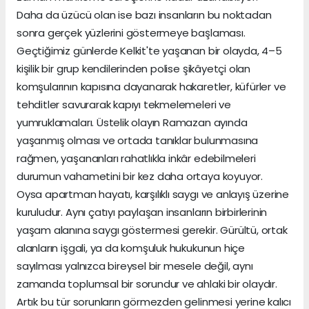
Daha da üzücü olan ise bazı insanların bu noktadan
sonra gerçek yüzlerini göstermeye başlaması.
Geçtiğimiz günlerde Kelkit'te yaşanan bir olayda, 4–5
kişilik bir grup kendilerinden polise şikâyetçi olan
komşularının kapısına dayanarak hakaretler, küfürler ve
tehditler savurarak kapıyı tekmelemeleri ve
yumruklamaları. Üstelik olayın Ramazan ayında
yaşanmış olması ve ortada tanıklar bulunmasına
rağmen, yaşananları rahatlıkla inkâr edebilmeleri
durumun vahametini bir kez daha ortaya koyuyor.
Oysa apartman hayatı, karşılıklı saygı ve anlayış üzerine
kuruludur. Aynı çatıyı paylaşan insanların birbirlerinin
yaşam alanına saygı göstermesi gerekir. Gürültü, ortak
alanların işgali, ya da komşuluk hukukunun hiçe
sayılması yalnızca bireysel bir mesele değil, aynı
zamanda toplumsal bir sorundur ve ahlaki bir olaydır.
Artık bu tür sorunların görmezden gelinmesi yerine kalıcı