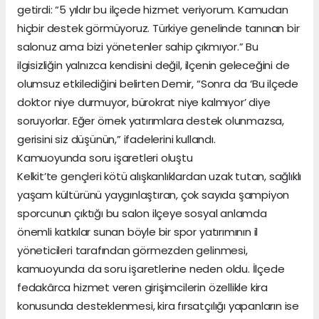
getirdi: “5 yıldır bu ilçede hizmet veriyorum. Kamudan
hiçbir destek görmüyoruz. Türkiye genelinde tanınan bir
salonuz ama bizi yönetenler sahip çıkmıyor.” Bu
ilgisizliğin yalnızca kendisini değil, ilçenin geleceğini de
olumsuz etkilediğini belirten Demir, “Sonra da ‘Bu ilçede
doktor niye durmuyor, bürokrat niye kalmıyor’ diye
soruyorlar. Eğer örnek yatırımlara destek olunmazsa,
gerisini siz düşünün,” ifadelerini kullandı.
Kamuoyunda soru işaretleri oluştu
Kelkit’te gençleri kötü alışkanlıklardan uzak tutan, sağlıklı
yaşam kültürünü yaygınlaştıran, çok sayıda şampiyon
sporcunun çıktığı bu salon ilçeye sosyal anlamda
önemli katkılar sunan böyle bir spor yatırımının il
yöneticileri tarafından görmezden gelinmesi,
kamuoyunda da soru işaretlerine neden oldu. İlçede
fedakârca hizmet veren girişimcilerin özellikle kira
konusunda desteklenmesi, kira fırsatçılığı yapanların ise