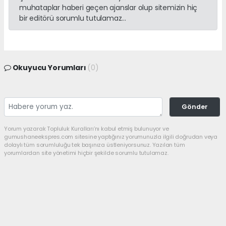
muhataplar haberi geçen ajanslar olup sitemizin hiç
bir editörü sorumlu tutulamaz...
Okuyucu Yorumları
(0)
Gönder
Yorum yazarak Topluluk Kuralları’nı kabul etmiş bulunuyor ve
gumushaneekspres.com sitesine yaptığınız yorumunuzla ilgili doğrudan veya
dolaylı tüm sorumluluğu tek başınıza üstleniyorsunuz. Yazılan tüm
yorumlardan site yönetimi hiçbir şekilde sorumlu tutulamaz.