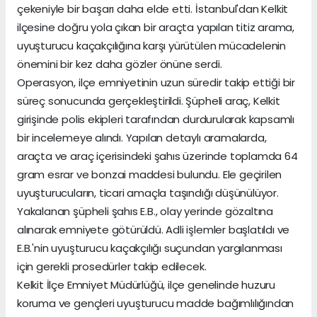
çekeniyle bir başarı daha elde etti. İstanbul'dan Kelkit
ilçesine doğru yola çıkan bir araçta yapılan titiz arama,
uyuşturucu kaçakçılığına karşı yürütülen mücadelenin
önemini bir kez daha gözler önüne serdi.
Operasyon, ilçe emniyetinin uzun süredir takip ettiği bir
süreç sonucunda gerçekleştirildi. Şüpheli araç, Kelkit
girişinde polis ekipleri tarafından durdurularak kapsamlı
bir incelemeye alındı. Yapılan detaylı aramalarda,
araçta ve araç içerisindeki şahıs üzerinde toplamda 64
gram esrar ve bonzai maddesi bulundu. Ele geçirilen
uyuşturucuların, ticari amaçla taşındığı düşünülüyor.
Yakalanan şüpheli şahıs E.B., olay yerinde gözaltına
alınarak emniyete götürüldü. Adli işlemler başlatıldı ve
E.B.'nin uyuşturucu kaçakçılığı suçundan yargılanması
için gerekli prosedürler takip edilecek.
Kelkit İlçe Emniyet Müdürlüğü, ilçe genelinde huzuru
koruma ve gençleri uyuşturucu madde bağımlılığından