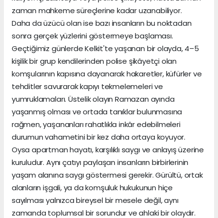
zaman mahkeme süreçlerine kadar uzanabiliyor.
Daha da üzücü olan ise bazı insanların bu noktadan
sonra gerçek yüzlerini göstermeye başlaması.
Geçtiğimiz günlerde Kelkit'te yaşanan bir olayda, 4–5
kişilik bir grup kendilerinden polise şikâyetçi olan
komşularının kapısına dayanarak hakaretler, küfürler ve
tehditler savurarak kapıyı tekmelemeleri ve
yumruklamaları. Üstelik olayın Ramazan ayında
yaşanmış olması ve ortada tanıklar bulunmasına
rağmen, yaşananları rahatlıkla inkâr edebilmeleri
durumun vahametini bir kez daha ortaya koyuyor.
Oysa apartman hayatı, karşılıklı saygı ve anlayış üzerine
kuruludur. Aynı çatıyı paylaşan insanların birbirlerinin
yaşam alanına saygı göstermesi gerekir. Gürültü, ortak
alanların işgali, ya da komşuluk hukukunun hiçe
sayılması yalnızca bireysel bir mesele değil, aynı
zamanda toplumsal bir sorundur ve ahlaki bir olaydır.