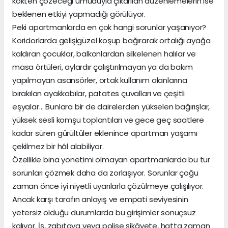
kökten çözeceği umuduyla çıkarılan düzenlemelerin ise
beklenen etkiyi yapmadığı görülüyor.
Peki apartmanlarda en çok hangi sorunlar yaşanıyor?
Koridorlarda gelişigüzel koşup bağırarak ortalığı ayağa
kaldıran çocuklar, balkonlardan silkelenen halılar ve
masa örtüleri, aylardır çalıştırılmayan ya da bakım
yapılmayan asansörler, ortak kullanım alanlarına
bırakılan ayakkabılar, patates çuvalları ve çeşitli
eşyalar… Bunlara bir de dairelerden yükselen bağırışlar,
yüksek sesli komşu toplantıları ve gece geç saatlere
kadar süren gürültüler eklenince apartman yaşamı
çekilmez bir hâl alabiliyor.
Özellikle bina yönetimi olmayan apartmanlarda bu tür
sorunları çözmek daha da zorlaşıyor. Sorunlar çoğu
zaman önce iyi niyetli uyarılarla çözülmeye çalışılıyor.
Ancak karşı tarafın anlayış ve empati seviyesinin
yetersiz olduğu durumlarda bu girişimler sonuçsuz
kalıyor. İş, zabıtaya veya polise şikâyete, hatta zaman