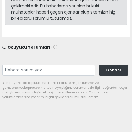
çekilmektedir. Bu haberlerde yer alan hukuki
muhataplar haberi geçen ajanslar olup sitemizin hiç
bir editörü sorumlu tutulamaz...
Okuyucu Yorumları
(0)
Gönder
Yorum yazarak Topluluk Kuralları’nı kabul etmiş bulunuyor ve
gumushaneekspres.com sitesine yaptığınız yorumunuzla ilgili doğrudan veya
dolaylı tüm sorumluluğu tek başınıza üstleniyorsunuz. Yazılan tüm
yorumlardan site yönetimi hiçbir şekilde sorumlu tutulamaz.