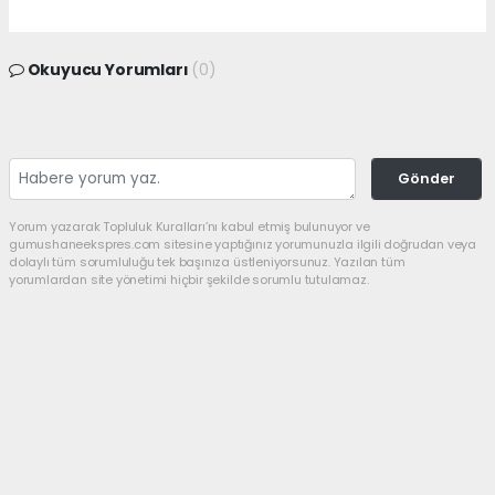
Okuyucu Yorumları
(0)
Gönder
Yorum yazarak Topluluk Kuralları’nı kabul etmiş bulunuyor ve
gumushaneekspres.com sitesine yaptığınız yorumunuzla ilgili doğrudan veya
dolaylı tüm sorumluluğu tek başınıza üstleniyorsunuz. Yazılan tüm
yorumlardan site yönetimi hiçbir şekilde sorumlu tutulamaz.