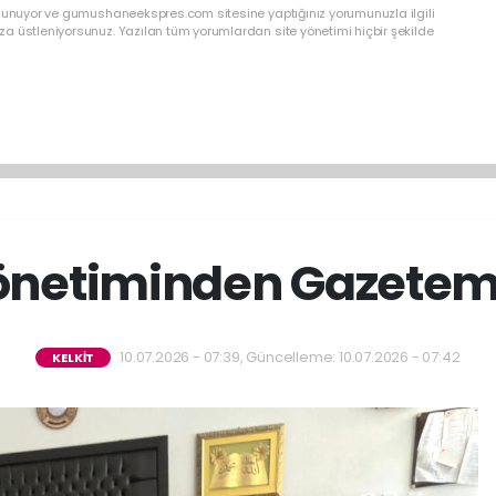
ulunuyor ve gumushaneekspres.com sitesine yaptığınız yorumunuzla ilgili
a üstleniyorsunuz. Yazılan tüm yorumlardan site yönetimi hiçbir şekilde
netiminden Gazetemi
10.07.2026 - 07:39, Güncelleme: 10.07.2026 - 07:42
KELKİT