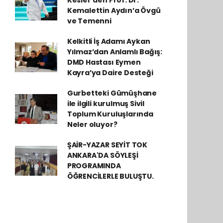
Kesler’den Prof. Dr.
Kemalettin Aydın’a Övgü
ve Temenni
Kelkitli İş Adamı Aykan
Yılmaz’dan Anlamlı Bağış:
DMD Hastası Eymen
Kayra’ya Daire Desteği
Gurbetteki Gümüşhane
ile ilgili kurulmuş Sivil
Toplum Kuruluşlarında
Neler oluyor?
ŞAİR-YAZAR SEYİT TOK
ANKARA'DA SÖYLEŞİ
PROGRAMINDA
ÖĞRENCİLERLE BULUŞTU.