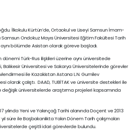
ğdu. İlkokulu Kürtün’de, Ortaokul ve Liseyi Samsun İmam-
da Samsun Ondokuz Mayıs Üniversitesi Eğitim Fakültesi Tarih
ynı bölümde Asistan olarak göreve başladı.
dönemi Türk-Rus ilişkileri üzerine aynı üniversitede
Balıkesir Üniversitesi ve Sakarya Üniversitelerinde görevler
evlendirmesi ile Kazakistan Astana L.N. Gumilev
esi olarak çalıştı. DAAD, TUBİTAK ve üniversite destekleri ile
e değişik üniversitelerde araştırma projeleri kapsamında
07 yılında Yeni ve Yakınçağ Tarihi alanında Doçent ve 2013
ir yıl süre ile Başbakanlıkta Yakın Dönem Tarih çalışmaları
iversitelerde çeşitli idari görevlerde bulundu.