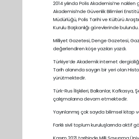
2014 yılında Polis Akademisi’ne naklen g
Akademisi’nde Güvenlik Bilimleri Enstit
Müdürlüğü, Polis Tarihi ve Kültürü Araşt
Kurulu Başkanlığı görevlerinde bulundu
Milliyet Gazetesi, Denge Gazetesi, Ga
değerlendiren köşe yazıları yazdı.
Türkiye’de Akademik internet dergiciliği 
Tarih alanında saygın bir yeri olan His
yürütmektedir.
Türk-Rus İlişkileri, Balkanlar, Kafkasya, 
çalışmalarına devam etmektedir.
Yayınlanmış çok sayıda bilimsel kitap 
Farklı sivil toplum kuruluşlarında aktif
Kasım 2021 tarihinde Milli Savunma Üniv