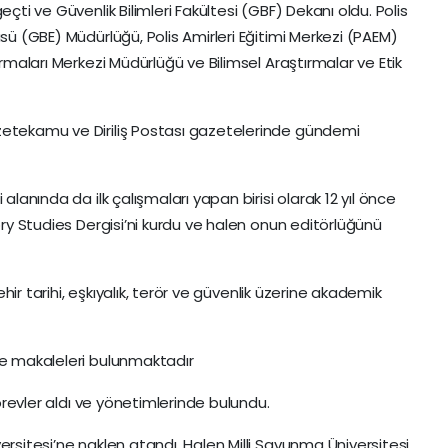
eçti ve Güvenlik Bilimleri Fakültesi (GBF) Dekanı oldu. Polis
üsü (GBE) Müdürlüğü, Polis Amirleri Eğitimi Merkezi (PAEM)
ırmaları Merkezi Müdürlüğü ve Bilimsel Araştırmalar ve Etik
.
zetekamu ve Diriliş Postası gazetelerinde gündemi
alanında da ilk çalışmaları yapan birisi olarak 12 yıl önce
tory Studies Dergisi’ni kurdu ve halen onun editörlüğünü
Şehir tarihi, eşkıyalık, terör ve güvenlik üzerine akademik
ve makaleleri bulunmaktadır
 görevler aldı ve yönetimlerinde bulundu.
ersitesi’ne naklen atandı. Halen Milli Savunma Üniversitesi