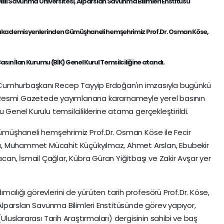
illi Savunma Üniversitesi, Alparslan Savunma Bilimleri Enstitüsü
kademisyenlerinden Gümüşhaneli hemşehrimiz Prof.Dr. Osman Köse,
asın İlan Kurumu (BİK) Genel Kurul Temsilciliğine atandı.
Cumhurbaşkanı Recep Tayyip Erdoğan'ın imzasıyla bugünkü
Resmi Gazetede yayımlanana kararnameyle yerel basının
 Genel Kurulu temsilciliklerine atama gerçekleştirildi.
 Gümüşhaneli hemşehrimiz Prof.Dr. Osman Köse ile Fecir
a, Muhammet Mücahit Küçükyılmaz, Ahmet Arslan, Ebubekir
n, İsmail Çağlar, Kübra Güran Yiğitbaşı ve Zakir Avşar yer
cılığı görevlerini de yürüten tarih profesörü Prof.Dr. Köse,
, Alparslan Savunma Bilimleri Enstitüsünde görev yapıyor,
(Uluslararası Tarih Araştırmaları) dergisinin sahibi ve baş