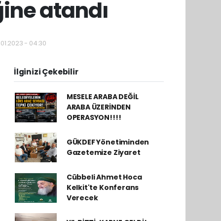
ğine atandı
01.2023 - 04:30
İlginizi Çekebilir
MESELE ARABA DEĞİL
ARABA ÜZERİNDEN
OPERASYON!!!!
GÜKDEF Yönetiminden
Gazetemize Ziyaret
Cübbeli Ahmet Hoca
Kelkit'te Konferans
Verecek