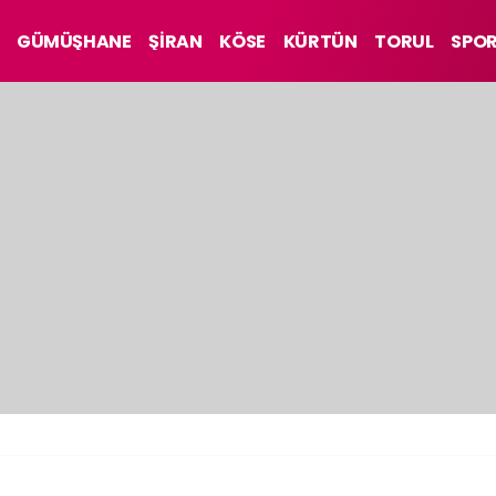
GÜMÜŞHANE
ŞİRAN
KÖSE
KÜRTÜN
TORUL
SPO