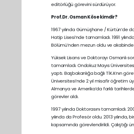
editörlüğü görevini sürdürüyor.
Prof.Dr. Osman Köse kimdir?
1967 yılında Gümüşhane / Kürtün’de do
Hatip Lisesi’nde tamamladı. 1991 yılın
Bölümü’nden mezun oldu ve akabinde a
Yüksek Lisans ve Doktorayı Osmanlı son 
tamamladı. Ondokuz Mayıs Üniversitesi, 
yaptı. Başbakanlığa bağlı TİKA’nın gör
Üniversitesi’nde 2 yıl misafir öğretim üy
Almanya ve Amerika’da farklı tarihlerd
görevler aldı.
1997 yılında Doktorasını tamamladı. 20
yılında da Profesör oldu. 2013 yılında, b
kapsamında görevlendirildi. Çalıştığı ün