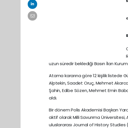
M
a
B
uzun süredir beklediği Basın İlan Kurumu
Atama kararına göre 12 kişilik listede
Alptekin, Saadet Oruç, Mehmet Akarc
Şahin, Edibe Sözen, Mehmet Emin Babaca
aldı.
Bir dönem Polis Akademisi Başkan Yardım
aktif olarak Milli Savunma Üniversitesi
uluslararası Journal of History Studies 