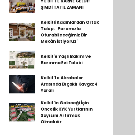
YIL BİTTİ, KARNE GELDİ!
ŞİMDİ TATİL ZAMANI
Kelkitli Kadınlardan Ortak
Talep: "Paramızla
Oturabileceğimiz Bir
Mekân İstiyoruz"
Kelkit'e Yaşlı Bakım ve
Barınma Evi Talebi
Kelkit'te Akrabalar
Arasında Bıçaklı Kavga: 4
Yaralı
Kelkit'in Geleceği İçin
Öncelik KYK Yurtlarının
Sayısını Artırmak
Olmalıdır