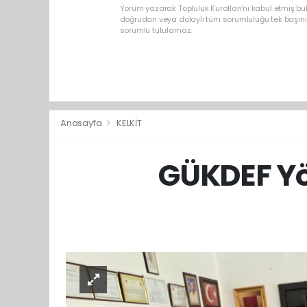
Yorum yazarak Topluluk Kuralları’nı kabul etmiş b
doğrudan veya dolaylı tüm sorumluluğu tek başınız
sorumlu tutulamaz.
Anasayfa
KELKİT
GÜKDEF Yö