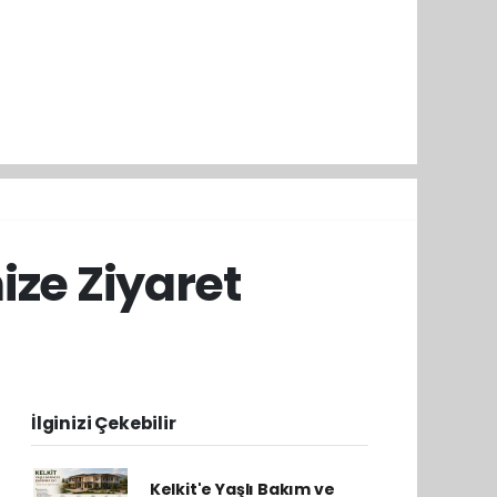
ze Ziyaret
İlginizi Çekebilir
Kelkit'e Yaşlı Bakım ve