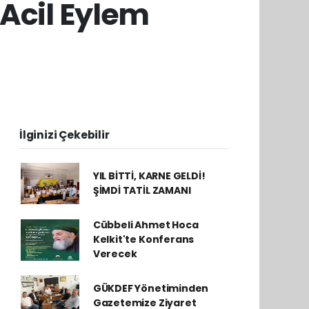
"Acil Eylem
İlginizi Çekebilir
YIL BİTTİ, KARNE GELDİ!
ŞİMDİ TATİL ZAMANI
Cübbeli Ahmet Hoca
Kelkit'te Konferans
Verecek
GÜKDEF Yönetiminden
Gazetemize Ziyaret