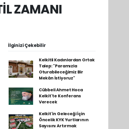
ATİL ZAMANI
İlginizi Çekebilir
Kelkitli Kadınlardan Ortak
Talep: "Paramızla
Oturabileceğimiz Bir
Mekân İstiyoruz"
Cübbeli Ahmet Hoca
Kelkit'te Konferans
Verecek
Kelkit'in Geleceği İçin
Öncelik KYK Yurtlarının
Sayısını Artırmak