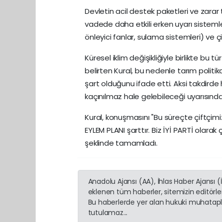
Devletin acil destek paketleri ve zara
vadede daha etkili erken uyarı sistemler
önleyici fanlar, sulama sistemleri) ve çi
Küresel iklim değişikliğiyle birlikte bu
belirten Kural, bu nedenle tarım politikal
şart olduğunu ifade etti. Aksi takdirde 
kaçınılmaz hale gelebileceği uyarısınd
Kural, konuşmasını "Bu süreçte çiftçimiz
EYLEM PLANI şarttır. Biz İYİ PARTİ olarak
şeklinde tamamladı.
Anadolu Ajansı (AA), İhlas Haber Ajansı 
eklenen tüm haberler, sitemizin editörl
Bu haberlerde yer alan hukuki muhatapla
tutulamaz...