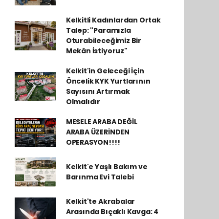
Kelkitli Kadınlardan Ortak
Talep: "Paramızla
Oturabileceğimiz Bir
Mekân İstiyoruz"
Kelkit'in Geleceği İçin
Öncelik KYK Yurtlarının
Sayısını Artırmak
Olmalıdır
MESELE ARABA DEĞİL
ARABA ÜZERİNDEN
OPERASYON!!!!
Kelkit'e Yaşlı Bakım ve
Barınma Evi Talebi
Kelkit'te Akrabalar
Arasında Bıçaklı Kavga: 4