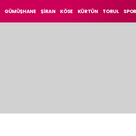
GÜMÜŞHANE
ŞİRAN
KÖSE
KÜRTÜN
TORUL
SPO