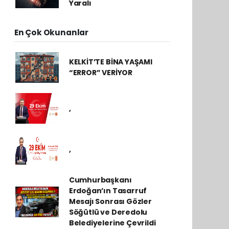
Yaralı
En Çok Okunanlar
KELKİT’TE BİNA YAŞAMI
“ERROR” VERİYOR
,
,
Cumhurbaşkanı
Erdoğan’ın Tasarruf
Mesajı Sonrası Gözler
Söğütlü ve Deredolu
Belediyelerine Çevrildi