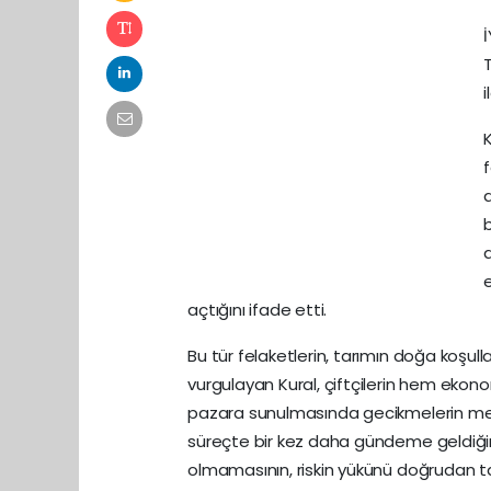
İ
i
K
b
açtığını ifade etti.
Bu tür felaketlerin, tarımın doğa koşull
vurgulayan Kural, çiftçilerin hem ekon
pazara sunulmasında gecikmelerin meyd
süreçte bir kez daha gündeme geldiğin
olmamasının, riskin yükünü doğrudan t