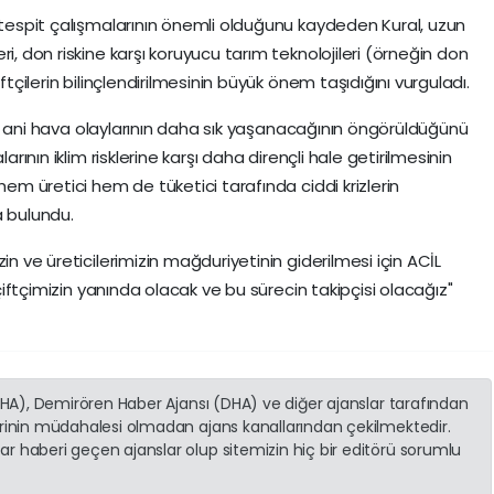
r tespit çalışmalarının önemli olduğunu kaydeden Kural, uzun
i, don riskine karşı koruyucu tarım teknolojileri (örneğin don
ftçilerin bilinçlendirilmesinin büyük önem taşıdığını vurguladı.
 tür ani hava olaylarının daha sık yaşanacağının öngörüldüğünü
arının iklim risklerine karşı daha dirençli hale getirilmesinin
hem üretici hem de tüketici tarafında ciddi krizlerin
a bulundu.
in ve üreticilerimizin mağduriyetinin giderilmesi için ACİL
 çiftçimizin yanında olacak ve bu sürecin takipçisi olacağız"
(İHA), Demirören Haber Ajansı (DHA) ve diğer ajanslar tarafından
erinin müdahalesi olmadan ajans kanallarından çekilmektedir.
r haberi geçen ajanslar olup sitemizin hiç bir editörü sorumlu