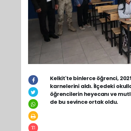
Kelkit'te binlerce öğrenci, 2
karnelerini aldı. İlçedeki ok
öğrencilerin heyecanı ve mutl
de bu sevince ortak oldu.