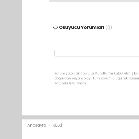
Okuyucu Yorumları
(0)
Yorum yazarak Topluluk Kuralları’nı kabul etmiş b
doğrudan veya dolaylı tüm sorumluluğu tek başınız
sorumlu tutulamaz.
Anasayfa
KELKİT