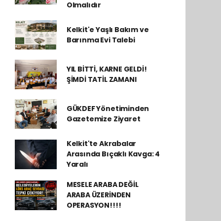
Olmalıdır
Kelkit'e Yaşlı Bakım ve
Barınma Evi Talebi
YIL BİTTİ, KARNE GELDİ!
ŞİMDİ TATİL ZAMANI
GÜKDEF Yönetiminden
Gazetemize Ziyaret
Kelkit'te Akrabalar
Arasında Bıçaklı Kavga: 4
Yaralı
MESELE ARABA DEĞİL
ARABA ÜZERİNDEN
OPERASYON!!!!