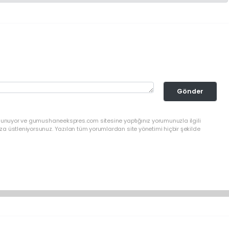
Gönder
ulunuyor ve gumushaneekspres.com sitesine yaptığınız yorumunuzla ilgili
a üstleniyorsunuz. Yazılan tüm yorumlardan site yönetimi hiçbir şekilde