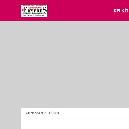
KELKİT
Anasayfa
KELKİT