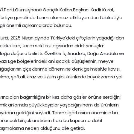
Yİ Parti Gümüşhane Gençlik Kolları Başkanı Kadir Kural,
Türkiye genelinde tarımı olumsuz etkileyen don felaketiyle
lgili önemli açıklamalarda bulundu.
ural, 2025 Nisan ayında Türkiye'deki çiftçilerin yaşadığı don
felaketinin, tarım sektörü açısından ciddi sonuçlar
doğurduğunu belirtti. Özellikle İç Anadolu, Doğu Anadolu ve
azı Ege bölgelerindeki ani sıcaklık düşüşlerinin, meyve
ağaçlarının çiçeklenme dönemine denk gelmesiyle kayısı,
elma, şeftali, kiraz ve üzüm gibi ürünlerde büyük zarara yol
arına olan bağımlılığını bir kez daha gözler önüne serdiğini
omik anlamda büyük kayıplar yaşadığını hem de ürünlerin
ana geldiğini söyledi. Tarım sigortasının öneminin bu
i ancak birçok üreticinin hala bu kapsama dahil
aşımalarına neden olduğunu dile getirdi.