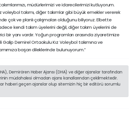
takımlarımızı, müdürlerimizi ve idarecilerimizi kutluyorum.
z voleybol takımı, diğer takımlar gibi büyük emekler vererek
de çok ve planlı çalışmaları olduğunu biliyoruz. Elbette
sadece kendi takım üyelerini değil, diğer takım üyelerini de
ici bir yanı vardır. Yoğun programları arasında ziyaretimize
li Galip Demirel Ortaokulu Kız Voleybol takımına ve
takımımıza başarı dileklerinde bulunuyorum.”
(İHA), Demirören Haber Ajansı (DHA) ve diğer ajanslar tarafından
erinin müdahalesi olmadan ajans kanallarından çekilmektedir.
r haberi geçen ajanslar olup sitemizin hiç bir editörü sorumlu