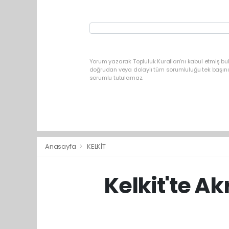
Yorum yazarak Topluluk Kuralları’nı kabul etmiş b
doğrudan veya dolaylı tüm sorumluluğu tek başınız
sorumlu tutulamaz.
Anasayfa
KELKİT
Kelkit'te A