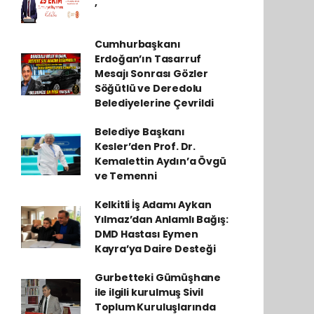
,
Cumhurbaşkanı
Erdoğan’ın Tasarruf
Mesajı Sonrası Gözler
Söğütlü ve Deredolu
Belediyelerine Çevrildi
Belediye Başkanı
Kesler’den Prof. Dr.
Kemalettin Aydın’a Övgü
ve Temenni
Kelkitli İş Adamı Aykan
Yılmaz’dan Anlamlı Bağış:
DMD Hastası Eymen
Kayra’ya Daire Desteği
Gurbetteki Gümüşhane
ile ilgili kurulmuş Sivil
Toplum Kuruluşlarında