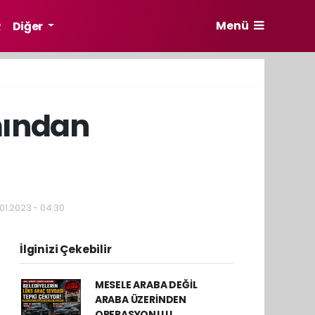
Menü
R
Diğer
mından
01.2023 - 04:30
İlginizi Çekebilir
MESELE ARABA DEĞİL
ARABA ÜZERİNDEN
OPERASYON!!!!