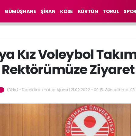
GÜMÜŞHANE
ŞİRAN
KÖSE
KÜRTÜN
TORUL
SPO
ya Kız Voleybol Takı
Rektörümüze Ziyaret
(DHA) - Demirören Haber Ajansı | 21.02.2022 - 00:15, Güncelleme: 03.