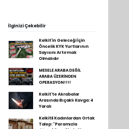
İlginizi Çekebilir
Kelkit'in Geleceği İçin
Öncelik KYK Yurtlarının
Sayısını Artırmak
Olmalıdır
MESELE ARABA DEĞİL
ARABA ÜZERİNDEN
OPERASYON!!!!
Kelkit'te Akrabalar
Arasında Bıçaklı Kavga: 4
Yaralı
Kelkitli Kadınlardan Ortak
Talep: "Paramızla