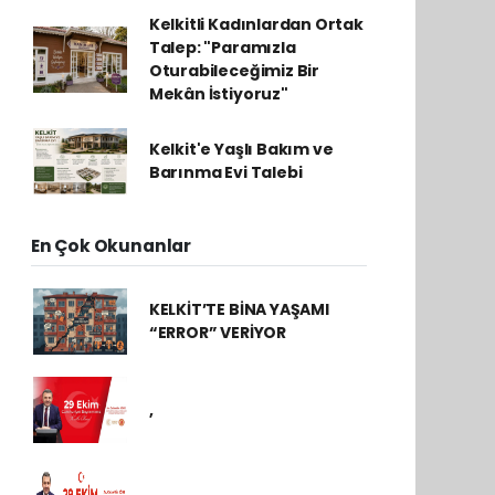
Kelkitli Kadınlardan Ortak
Talep: "Paramızla
Oturabileceğimiz Bir
Mekân İstiyoruz"
Kelkit'e Yaşlı Bakım ve
Barınma Evi Talebi
En Çok Okunanlar
KELKİT’TE BİNA YAŞAMI
“ERROR” VERİYOR
,