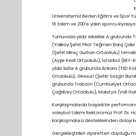
O
k
Üniversitemiz Beden Eğitimi ve Spor Yü
16 takım ve 200’e yakın sporcu kıyasıya 
Turnuvada yıldız erkekler A grubunda 
(Yalıköy Şehit Pilot Teğmen Barış Çakır
(Şehit Miraç Gürhan Ortaokulu) temsil
(Ayşe Kırali Ortaokulu), İstanbul (BEY
yıldız kızlar A grubunda Ankara (TED K
Ortaokulu), Giresun (Şehit Sezgin Burak
grubunda Trabzon (Cumhuriyet Ortaokul
Çağrıbey Ortaokulu), Malatya (Vali Galip
Karşılaşmalarda başarılı bir performans
voleybol takımı Rektörümüz Prof. Dr. H
karşılaşmalara desteklerinden dolayı 
Gerçekleştirilen ziyaretten duyduğu me