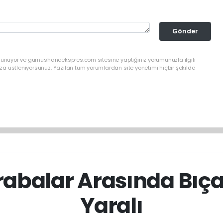
Gönder
ulunuyor ve gumushaneekspres.com sitesine yaptığınız yorumunuzla ilgili
a üstleniyorsunuz. Yazılan tüm yorumlardan site yönetimi hiçbir şekilde
krabalar Arasında Bıça
Yaralı