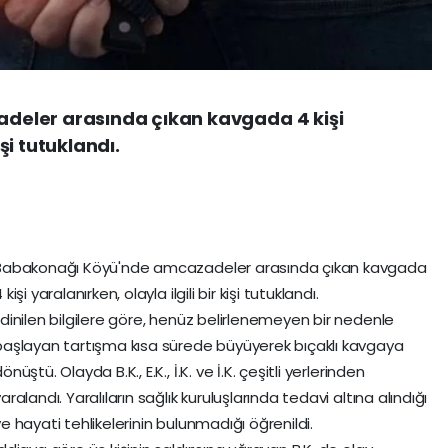
eler arasında çıkan kavgada 4 kişi
işi tutuklandı.
Babakonağı Köyü'nde amcazadeler arasında çıkan kavgada
 kişi yaralanırken, olayla ilgili bir kişi tutuklandı.
Edinilen bilgilere göre, henüz belirlenemeyen bir nedenle
başlayan tartışma kısa sürede büyüyerek bıçaklı kavgaya
önüştü. Olayda B.K., E.K., İ.K. ve İ.K. çeşitli yerlerinden
aralandı. Yaralıların sağlık kuruluşlarında tedavi altına alındığı
e hayati tehlikelerinin bulunmadığı öğrenildi.