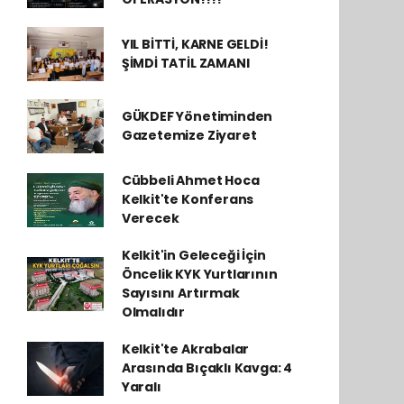
YIL BİTTİ, KARNE GELDİ!
ŞİMDİ TATİL ZAMANI
GÜKDEF Yönetiminden
Gazetemize Ziyaret
Cübbeli Ahmet Hoca
Kelkit'te Konferans
Verecek
Kelkit'in Geleceği İçin
Öncelik KYK Yurtlarının
Sayısını Artırmak
Olmalıdır
Kelkit'te Akrabalar
Arasında Bıçaklı Kavga: 4
Yaralı