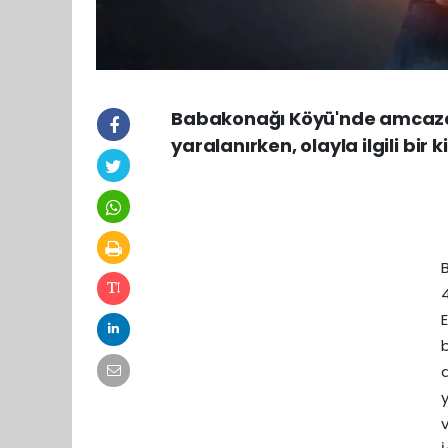
Babakonağı Köyü'nde amcazad
yaralanırken, olayla ilgili bir k
4
d
y
v