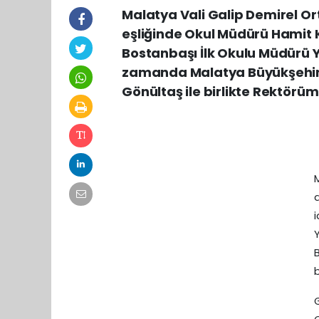
Malatya Vali Galip Demirel Ort
eşliğinde Okul Müdürü Hamit K
Bostanbaşı İlk Okulu Müdürü Ya
zamanda Malatya Büyükşehir 
Gönültaş ile birlikte Rektörümü
b
G