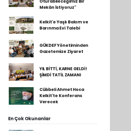
Oturabileceğimiz Bir
Mekân İstiyoruz"
Kelkit'e Yaşlı Bakım ve
Barınma Evi Talebi
GÜKDEF Yönetiminden
Gazetemize Ziyaret
YIL BİTTİ, KARNE GELDİ!
ŞİMDİ TATİL ZAMANI
Cübbeli Ahmet Hoca
Kelkit'te Konferans
Verecek
En Çok Okunanlar