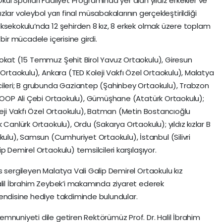
kul Sporları Faaliyet Programında yer alan yıldız erkekler ve
ızlar voleybol yarı final müsabakalarının gerçekleştirildiği
ksekokulu’nda 12 şehirden 8 kız, 8 erkek olmak üzere toplam
bir mücadele içerisine girdi.
Tokat (15 Temmuz Şehit Birol Yavuz Ortaokulu), Giresun
 Ortaokulu), Ankara (TED Koleji Vakfı Özel Ortaokulu), Malatya
cileri; B grubunda Gaziantep (Şahinbey Ortaokulu), Trabzon
-KOOP Ali Çebi Ortaokulu), Gümüşhane (Atatürk Ortaokulu);
oleji Vakfı Özel Ortaokulu), Batman (Metin Bostancıoğlu
 Canlürk Ortaokulu), Ordu (Sakarya Ortaokulu); yıldız kızlar B
u), Samsun (Cumhuriyet Ortaokulu), İstanbul (Silivri
 Demirel Ortaokulu) temsilcileri karşılaşıyor.
 sergileyen Malatya Vali Galip Demirel Ortaokulu kız
alil İbrahim Zeybek’i makamında ziyaret ederek
kendisine hediye takdiminde bulundular.
mnuniyeti dile getiren Rektörümüz Prof. Dr. Halil İbrahim