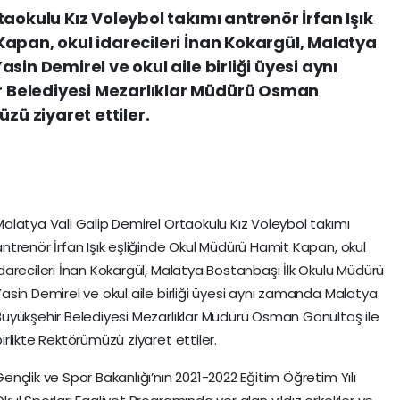
aokulu Kız Voleybol takımı antrenör İrfan Işık
apan, okul idarecileri İnan Kokargül, Malatya
sin Demirel ve okul aile birliği üyesi aynı
Belediyesi Mezarlıklar Müdürü Osman
zü ziyaret ettiler.
Malatya Vali Galip Demirel Ortaokulu Kız Voleybol takımı
antrenör İrfan Işık eşliğinde Okul Müdürü Hamit Kapan, okul
idarecileri İnan Kokargül, Malatya Bostanbaşı İlk Okulu Müdürü
Yasin Demirel ve okul aile birliği üyesi aynı zamanda Malatya
Büyükşehir Belediyesi Mezarlıklar Müdürü Osman Gönültaş ile
irlikte Rektörümüzü ziyaret ettiler.
ençlik ve Spor Bakanlığı’nın 2021-2022 Eğitim Öğretim Yılı