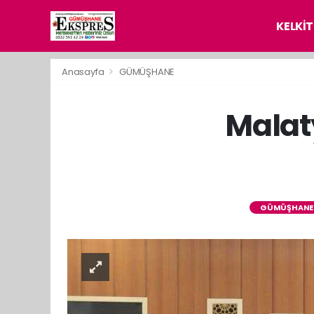
KELKİT
Anasayfa
GÜMÜŞHANE
Malat
GÜMÜŞHANE