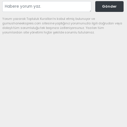
Gönder
Yorum yazarak Topluluk Kuralları’nı kabul etmiş bulunuyor ve
gumushaneekspres.com sitesine yaptığınız yorumunuzla ilgili doğrudan veya
dolaylı tüm sorumluluğu tek başınıza üstleniyorsunuz. Yazılan tüm
yorumlardan site yönetimi hiçbir şekilde sorumlu tutulamaz.