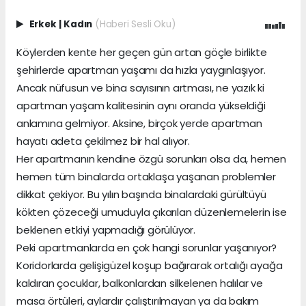
Erkek
|
Kadın
(Haberi Sesli Oku)
Köylerden kente her geçen gün artan göçle birlikte
şehirlerde apartman yaşamı da hızla yaygınlaşıyor.
Ancak nüfusun ve bina sayısının artması, ne yazık ki
apartman yaşam kalitesinin aynı oranda yükseldiği
anlamına gelmiyor. Aksine, birçok yerde apartman
hayatı adeta çekilmez bir hal alıyor.
Her apartmanın kendine özgü sorunları olsa da, hemen
hemen tüm binalarda ortaklaşa yaşanan problemler
dikkat çekiyor. Bu yılın başında binalardaki gürültüyü
kökten çözeceği umuduyla çıkarılan düzenlemelerin ise
beklenen etkiyi yapmadığı görülüyor.
Peki apartmanlarda en çok hangi sorunlar yaşanıyor?
Koridorlarda gelişigüzel koşup bağırarak ortalığı ayağa
kaldıran çocuklar, balkonlardan silkelenen halılar ve
masa örtüleri, aylardır çalıştırılmayan ya da bakım