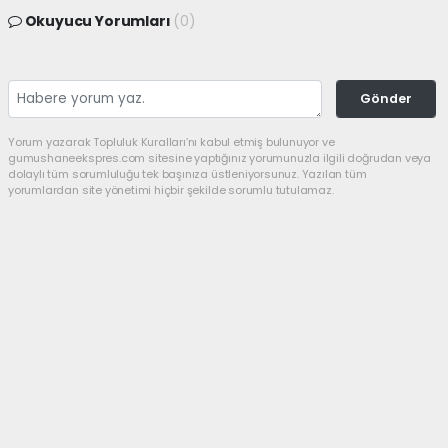
Okuyucu Yorumları
(0)
Gönder
Yorum yazarak Topluluk Kuralları’nı kabul etmiş bulunuyor ve
gumushaneekspres.com sitesine yaptığınız yorumunuzla ilgili doğrudan veya
dolaylı tüm sorumluluğu tek başınıza üstleniyorsunuz. Yazılan tüm
yorumlardan site yönetimi hiçbir şekilde sorumlu tutulamaz.