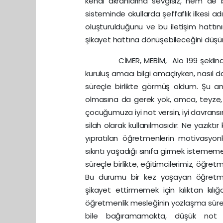
kendi akranlarına sevgisiz, hem de
sisteminde okullarda şeffaflık ilkesi ad
oluşturulduğunu ve bu iletişim hattını
şikayet hattına dönüşebileceğini düş
CİMER, MEBİM, Alo 199 şeklinde bir 
kuruluş amacı bilgi amaçlıyken, nasıl da
süreçle birlikte görmüş oldum. Şu an 
olmasına da gerek yok, amca, teyze,
çocuğumuza iyi not versin, iyi davransı
silah olarak kullanılmasıdır. Ne yazıktır
yıpratılan öğretmenlerin motivasyonl
sıkıntı yaşadığı sınıfa girmek isteme
süreçle birlikte, eğitimcilerimiz, öğ
Bu durumu bir kez yaşayan öğretmen
şikayet ettirmemek için kılıktan kıl
öğretmenlik mesleğinin yozlaşma süreci
bile bağıramamakta, düşük not v