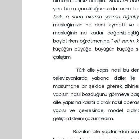
olmanın tarifsiz acısıyla.”
Bana bir harf
yine bizim çocukluğumuzda, anne ba
bak, o sana okuma yazma öğretiy
mesleğimizin ne denli kıymetli ve
mesleğinin ne kadar değersizleştiğ
başlatırken öğretmenine
,” eti senin,
küçüğün büyüğe, büyüğün küçüğe sayg
çalıştım.
Türk aile yapısı nasıl bu denli b
televizyonlarda yabancı diziler il
masumane bir şekilde girerek, zihinleri
yapısını nasıl bozduğunu görmeye ba
aile yapısına kasıtlı olarak nasıl oper
yapısı ve çevresinde, model aldık
geliştirdiklerini çözümledim.
Bozulan aile yapılarından sonra, 