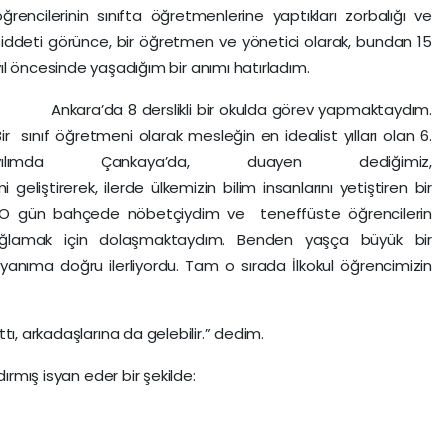
öğrencilerinin sınıfta öğretmenlerine yaptıkları zorbalığı ve
şiddeti görünce, bir öğretmen ve yönetici olarak, bundan 15
yıl öncesinde yaşadığım bir anımı hatırladım.
Ankara’da 8 derslikli bir okulda görev yapmaktaydım.
Bir sınıf öğretmeni olarak mesleğin en idealist yılları olan 6.
yılımda Çankaya’da, duayen dediğimiz,
liştirerek, ilerde ülkemizin bilim insanlarını yetiştiren bir
 O gün bahçede nöbetçiydim ve teneffüste öğrencilerin
sağlamak için dolaşmaktaydım. Benden yaşça büyük bir
nıma doğru ilerliyordu. Tam o sırada İlkokul öğrencimizin
tı, arkadaşlarına da gelebilir.” dedim.
ırmış isyan eder bir şekilde: