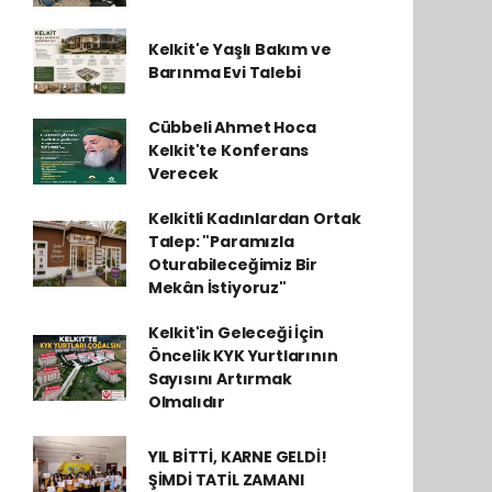
Kelkit'e Yaşlı Bakım ve
Barınma Evi Talebi
Cübbeli Ahmet Hoca
Kelkit'te Konferans
Verecek
Kelkitli Kadınlardan Ortak
Talep: "Paramızla
Oturabileceğimiz Bir
Mekân İstiyoruz"
Kelkit'in Geleceği İçin
Öncelik KYK Yurtlarının
Sayısını Artırmak
Olmalıdır
YIL BİTTİ, KARNE GELDİ!
ŞİMDİ TATİL ZAMANI