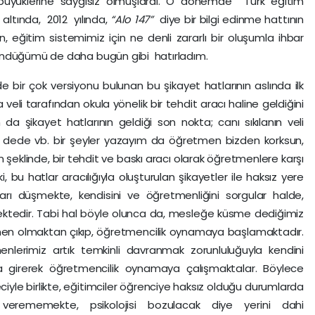
 büyüklerine saygısız olmuşlardı. O dönemde Türk eğitim
ı altında, 2012 yılında,
“Alo 147”
diye bir bilgi edinme hattının
n, eğitim sistemimiz için ne denli zararlı bir oluşumla ihbar
ündüğümü de daha bugün gibi hatırladım.
çok versiyonu bulunan bu şikayet hatlarının aslında ilk
 veli tarafından okula yönelik bir tehdit aracı haline geldiğini
da şikayet hatlarının geldiği son nokta; canı sıkılanın veli
 dede vb. bir şeyler yazayım da öğretmen bizden korksun,
n şeklinde, bir tehdit ve baskı aracı olarak öğretmenlere karşı
 ki, bu hatlar aracılığıyla oluşturulan şikayetler ile haksız yere
arı düşmekte, kendisini ve öğretmenliğini sorgular halde,
mektedir. Tabi hal böyle olunca da, mesleğe küsme dediğimiz
retmen olmaktan çıkıp, öğretmencilik oynamaya başlamaktadır.
lerimiz artık temkinli davranmak zorunluluğuyla kendini
ığa girerek öğretmencilik oynamaya çalışmaktalar. Böylece
yle birlikte, eğitimciler öğrenciye haksız olduğu durumlarda
erememekte, psikolojisi bozulacak diye yerini dahi