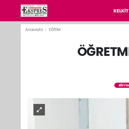
KELKİT
Anasayfa
EĞİTİM
ÖĞRETME
EĞİTİ