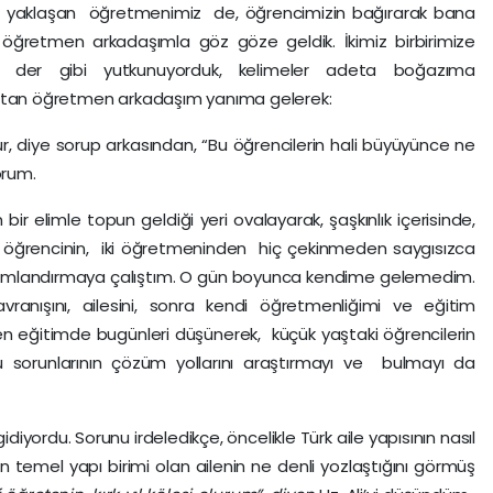
aşan öğretmenimiz de, öğrencimizin bağırarak bana
 öğretmen arkadaşımla göz göze geldik. İkimiz birbirimize
z der gibi yutkunuyorduk, kelimeler adeta boğazıma
 atan öğretmen arkadaşım yanıma gelerek:
ur, diye sorup arkasından, “Bu öğrencilerin hali büyüyünce ne
yorum.
imle topun geldiği yeri ovalayarak, şaşkınlık içerisinde,
ir öğrencinin, iki öğretmeninden hiç çekinmeden saygısızca
anlamlandırmaya çalıştım. O gün boyunca kendime gelemedim.
anışını, ailesini, sonra kendi öğretmenliğimi ve eğitim
n eğitimde bugünleri düşünerek, küçük yaştaki öğrencilerin
bu sorunlarının çözüm yollarını araştırmayı ve bulmayı da
ordu. Sorunu irdeledikçe, öncelikle Türk aile yapısının nasıl
temel yapı birimi olan ailenin ne denli yozlaştığını görmüş