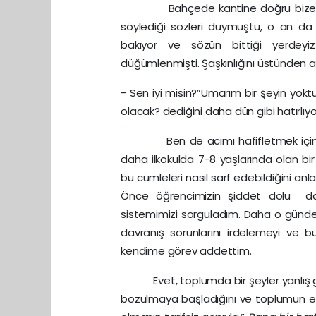
Bahçede kantine doğru bize yakl
söylediği sözleri duymuştu, o an da
bakıyor ve sözün bittiği yerdeyi
düğümlenmişti. Şaşkınlığını üstünden
- Sen iyi misin?”Umarım bir şeyin yokt
olacak? dediğini daha dün gibi hatırlı
Ben de acımı hafifletmek için bir el
daha ilkokulda 7-8 yaşlarında olan b
bu cümleleri nasıl sarf edebildiğini 
Önce öğrencimizin şiddet dolu davr
sistemimizi sorguladım. Daha o günde
davranış sorunlarını irdelemeyi ve 
kendime görev addettim.
Evet, toplumda bir şeyler yanlış gidiy
bozulmaya başladığını ve toplumun en 