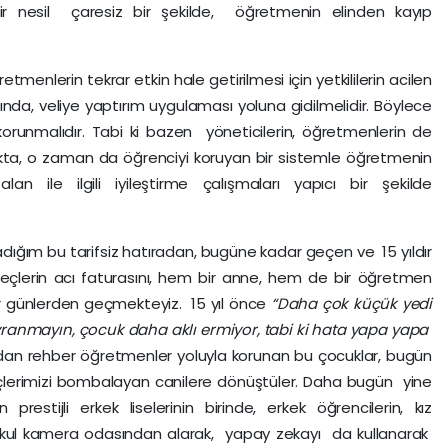
bir nesil çaresiz bir şekilde, öğretmenin elinden kayıp
nlerin tekrar etkin hale getirilmesi için yetkililerin acilen
kında, veliye yaptırım uygulaması yoluna gidilmelidir. Böylece
korunmalıdır. Tabi ki bazen yöneticilerin, öğretmenlerin de
kta, o zaman da öğrenciyi koruyan bir sistemle öğretmenin
n ile ilgili iyileştirme çalışmaları yapıcı bir şekilde
m bu tarifsiz hatıradan, bugüne kadar geçen ve 15 yıldır
eçlerin acı faturasını, hem bir anne, hem de bir öğretmen
or günlerden geçmekteyiz. 15 yıl önce
“Daha çok küçük yedi
ranmayın, çocuk daha aklı ermiyor, tabi ki hata yapa yapa
ndan rehber öğretmenler yoluyla korunan bu çocuklar, bugün
üçlerimizi bombalayan canilere dönüştüler. Daha bugün yine
prestijli erkek liselerinin birinde, erkek öğrencilerin, kız
, okul kamera odasından alarak, yapay zekayı da kullanarak