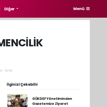
Menü
R
Diğer
MENCİLİK
6 - 15:59
İlginizi Çekebilir
GÜKDEF Yönetiminden
Gazetemize Ziyaret