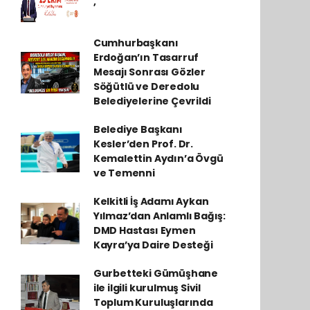
,
Cumhurbaşkanı
Erdoğan’ın Tasarruf
Mesajı Sonrası Gözler
Söğütlü ve Deredolu
Belediyelerine Çevrildi
Belediye Başkanı
Kesler’den Prof. Dr.
Kemalettin Aydın’a Övgü
ve Temenni
Kelkitli İş Adamı Aykan
Yılmaz’dan Anlamlı Bağış:
DMD Hastası Eymen
Kayra’ya Daire Desteği
Gurbetteki Gümüşhane
ile ilgili kurulmuş Sivil
Toplum Kuruluşlarında