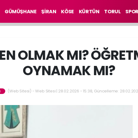
GÜMÜŞHANE
ŞİRAN
KÖSE
KÜRTÜN
TORUL
SPO
N OLMAK MI? ÖĞRET
OYNAMAK MI?
(Web Sitesi) - Web Sitesi | 28.02.2026 - 15:38, Güncelleme: 28.02.202
M