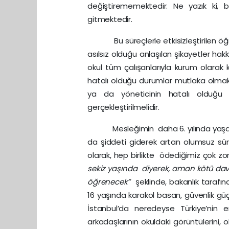
değiştirememektedir. Ne yazık ki, 
gitmektedir.
Bu süreçlerle etkisizleştirilen öğretme
asılsız olduğu anlaşılan şikayetler hak
okul tüm çalışanlarıyla kurum olarak 
hatalı olduğu durumlar mutlaka olma
ya da yöneticinin hatalı olduğu ala
gerçekleştirilmelidir.
Mesleğimin daha 6. yılında yaşadığı
da şiddeti giderek artan olumsuz sür
olarak, hep birlikte ödediğimiz çok z
sekiz yaşında diyerek, aman kötü dav
öğrenecek”
şeklinde, bakanlık tarafı
16 yaşında karakol basan, güvenlik g
İstanbul’da neredeyse Türkiye’nin en 
arkadaşlarının okuldaki görüntülerini