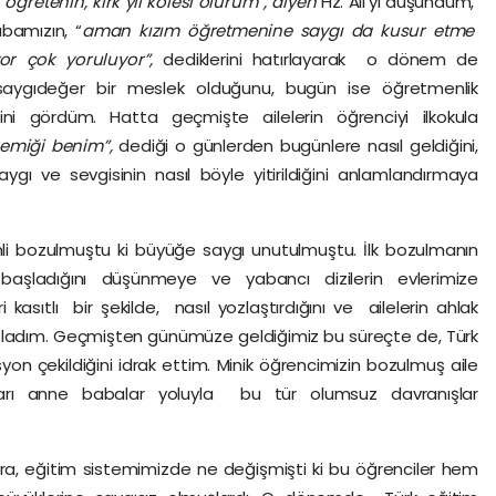
 öğretenin, kırk yıl kölesi olurum”, diyen
Hz. Ali’yi düşündüm,
bamızın, “
aman kızım öğretmenine saygı da kusur etme
or çok yoruluyor”,
dediklerini hatırlayarak o dönem de
 saygıdeğer bir meslek olduğunu, bugün ise öğretmenlik
ini gördüm. Hatta geçmişte ailelerin öğrenciyi ilkokula
 kemiği benim”,
dediği o günlerden bugünlere nasıl geldiğini,
ı ve sevgisinin nasıl böyle yitirildiğini anlamlandırmaya
ozulmuştu ki büyüğe saygı unutulmuştu. İlk bozulmanın
e başladığını düşünmeye ve yabancı dizilerin evlerimize
 kasıtlı bir şekilde, nasıl yozlaştırdığını ve ailelerin ahlak
şladım. Geçmişten günümüze geldiğimiz bu süreçte de, Türk
asyon çekildiğini idrak ettim. Minik öğrencimizin bozulmuş aile
ları anne babalar yoluyla bu tür olumsuz davranışlar
eğitim sistemimizde ne değişmişti ki bu öğrenciler hem