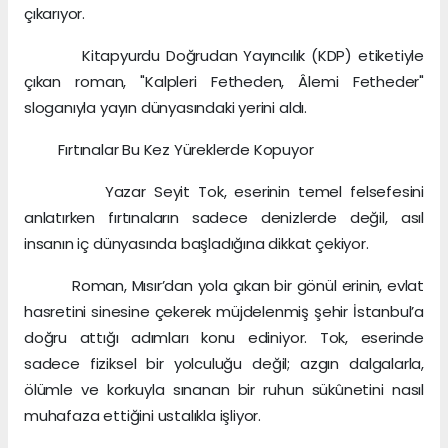
çıkarıyor.
Kitapyurdu Doğrudan Yayıncılık (KDP) etiketiyle
çıkan roman, "Kalpleri Fetheden, Âlemi Fetheder"
sloganıyla yayın dünyasındaki yerini aldı.
Fırtınalar Bu Kez Yüreklerde Kopuyor
Yazar Seyit Tok, eserinin temel felsefesini
anlatırken fırtınaların sadece denizlerde değil, asıl
insanın iç dünyasında başladığına dikkat çekiyor.
Roman, Mısır’dan yola çıkan bir gönül erinin, evlat
hasretini sinesine çekerek müjdelenmiş şehir İstanbul’a
doğru attığı adımları konu ediniyor. Tok, eserinde
sadece fiziksel bir yolculuğu değil; azgın dalgalarla,
ölümle ve korkuyla sınanan bir ruhun sükûnetini nasıl
muhafaza ettiğini ustalıkla işliyor.