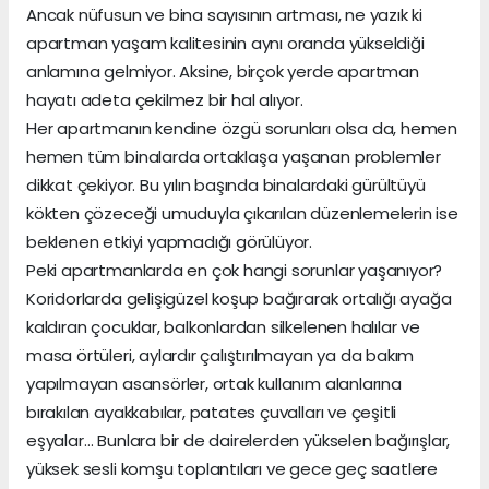
Ancak nüfusun ve bina sayısının artması, ne yazık ki
apartman yaşam kalitesinin aynı oranda yükseldiği
anlamına gelmiyor. Aksine, birçok yerde apartman
hayatı adeta çekilmez bir hal alıyor.
Her apartmanın kendine özgü sorunları olsa da, hemen
hemen tüm binalarda ortaklaşa yaşanan problemler
dikkat çekiyor. Bu yılın başında binalardaki gürültüyü
kökten çözeceği umuduyla çıkarılan düzenlemelerin ise
beklenen etkiyi yapmadığı görülüyor.
Peki apartmanlarda en çok hangi sorunlar yaşanıyor?
Koridorlarda gelişigüzel koşup bağırarak ortalığı ayağa
kaldıran çocuklar, balkonlardan silkelenen halılar ve
masa örtüleri, aylardır çalıştırılmayan ya da bakım
yapılmayan asansörler, ortak kullanım alanlarına
bırakılan ayakkabılar, patates çuvalları ve çeşitli
eşyalar… Bunlara bir de dairelerden yükselen bağırışlar,
yüksek sesli komşu toplantıları ve gece geç saatlere