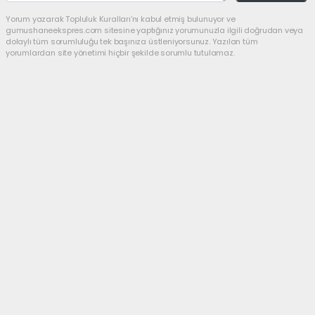
Yorum yazarak Topluluk Kuralları’nı kabul etmiş bulunuyor ve
gumushaneekspres.com sitesine yaptığınız yorumunuzla ilgili doğrudan veya
dolaylı tüm sorumluluğu tek başınıza üstleniyorsunuz. Yazılan tüm
yorumlardan site yönetimi hiçbir şekilde sorumlu tutulamaz.