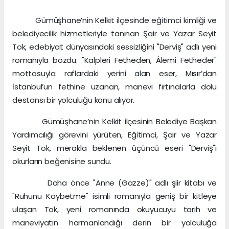
Gümüşhane’nin Kelkit ilçesinde eğitimci kimliği ve
belediyecilik hizmetleriyle tanınan Şair ve Yazar Seyit
Tok, edebiyat dünyasındaki sessizliğini "Derviş" adlı yeni
romanıyla bozdu. "Kalpleri Fetheden, Âlemi Fetheder"
mottosuyla raflardaki yerini alan eser, Mısır’dan
İstanbul’un fethine uzanan, manevi fırtınalarla dolu
destansı bir yolculuğu konu alıyor.
Gümüşhane’nin Kelkit ilçesinin Belediye Başkan
Yardımcılığı görevini yürüten, Eğitimci, Şair ve Yazar
Seyit Tok, merakla beklenen üçüncü eseri "Derviş"i
okurların beğenisine sundu.
Daha önce "Anne (Gazze)" adlı şiir kitabı ve
"Ruhunu Kaybetme" isimli romanıyla geniş bir kitleye
ulaşan Tok, yeni romanında okuyucuyu tarih ve
maneviyatın harmanlandığı derin bir yolculuğa