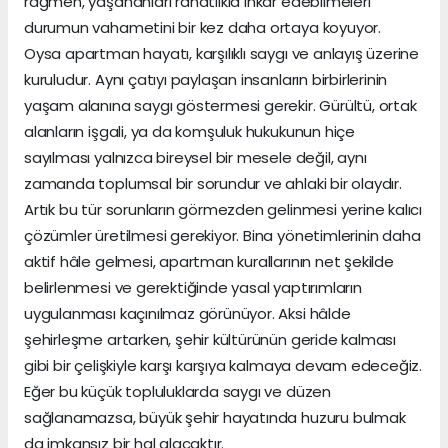
rağmen, yaşananları rahatlıkla inkâr edebilmeleri
durumun vahametini bir kez daha ortaya koyuyor.
Oysa apartman hayatı, karşılıklı saygı ve anlayış üzerine
kuruludur. Aynı çatıyı paylaşan insanların birbirlerinin
yaşam alanına saygı göstermesi gerekir. Gürültü, ortak
alanların işgali, ya da komşuluk hukukunun hiçe
sayılması yalnızca bireysel bir mesele değil, aynı
zamanda toplumsal bir sorundur ve ahlaki bir olaydır.
Artık bu tür sorunların görmezden gelinmesi yerine kalıcı
çözümler üretilmesi gerekiyor. Bina yönetimlerinin daha
aktif hâle gelmesi, apartman kurallarının net şekilde
belirlenmesi ve gerektiğinde yasal yaptırımların
uygulanması kaçınılmaz görünüyor. Aksi hâlde
şehirleşme artarken, şehir kültürünün geride kalması
gibi bir çelişkiyle karşı karşıya kalmaya devam edeceğiz.
Eğer bu küçük topluluklarda saygı ve düzen
sağlanamazsa, büyük şehir hayatında huzuru bulmak
da imkansız bir hal alacaktır.