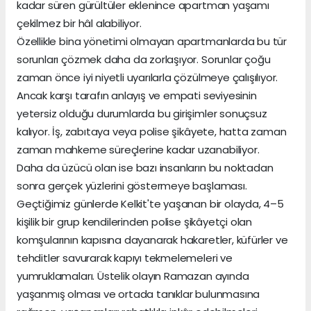
kadar süren gürültüler eklenince apartman yaşamı
çekilmez bir hâl alabiliyor.
Özellikle bina yönetimi olmayan apartmanlarda bu tür
sorunları çözmek daha da zorlaşıyor. Sorunlar çoğu
zaman önce iyi niyetli uyarılarla çözülmeye çalışılıyor.
Ancak karşı tarafın anlayış ve empati seviyesinin
yetersiz olduğu durumlarda bu girişimler sonuçsuz
kalıyor. İş, zabıtaya veya polise şikâyete, hatta zaman
zaman mahkeme süreçlerine kadar uzanabiliyor.
Daha da üzücü olan ise bazı insanların bu noktadan
sonra gerçek yüzlerini göstermeye başlaması.
Geçtiğimiz günlerde Kelkit'te yaşanan bir olayda, 4–5
kişilik bir grup kendilerinden polise şikâyetçi olan
komşularının kapısına dayanarak hakaretler, küfürler ve
tehditler savurarak kapıyı tekmelemeleri ve
yumruklamaları. Üstelik olayın Ramazan ayında
yaşanmış olması ve ortada tanıklar bulunmasına