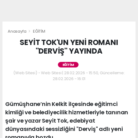
Anasayfa
EĞİTİM
SEYİT TOK'UN YENİ ROMANI
"DERVİŞ" YAYINDA
EĞİTİM
(Web Sitesi) - Web Sitesi | 28.02.2026 - 15:50, Güncelleme:
28.02.2026 - 16:01
Gümüşhane’nin Kelkit ilçesinde eğitimci
kimliği ve belediyecilik hizmetleriyle tanınan
şair ve yazar Seyit Tok, edebiyat
dünyasındaki sessizliğini "Derviş" adlı yeni
romanıyla bozdu.