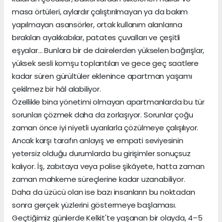
masa örtüleri, aylardır çalıştırılmayan ya da bakım
yapılmayan asansörler, ortak kullanım alanlarına
bırakılan ayakkabılar, patates çuvalları ve çeşitli
eşyalar… Bunlara bir de dairelerden yükselen bağırışlar,
yüksek sesli komşu toplantıları ve gece geç saatlere
kadar süren gürültüler eklenince apartman yaşamı
çekilmez bir hâl alabiliyor.
Özellikle bina yönetimi olmayan apartmanlarda bu tür
sorunları çözmek daha da zorlaşıyor. Sorunlar çoğu
zaman önce iyi niyetli uyarılarla çözülmeye çalışılıyor.
Ancak karşı tarafın anlayış ve empati seviyesinin
yetersiz olduğu durumlarda bu girişimler sonuçsuz
kalıyor. İş, zabıtaya veya polise şikâyete, hatta zaman
zaman mahkeme süreçlerine kadar uzanabiliyor.
Daha da üzücü olan ise bazı insanların bu noktadan
sonra gerçek yüzlerini göstermeye başlaması.
Geçtiğimiz günlerde Kelkit'te yaşanan bir olayda, 4–5