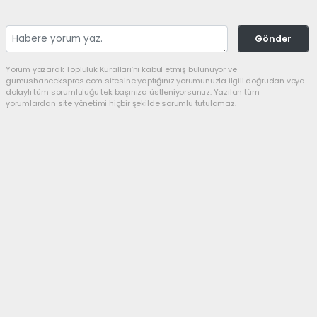
Gönder
Yorum yazarak Topluluk Kuralları’nı kabul etmiş bulunuyor ve
gumushaneekspres.com sitesine yaptığınız yorumunuzla ilgili doğrudan veya
dolaylı tüm sorumluluğu tek başınıza üstleniyorsunuz. Yazılan tüm
yorumlardan site yönetimi hiçbir şekilde sorumlu tutulamaz.