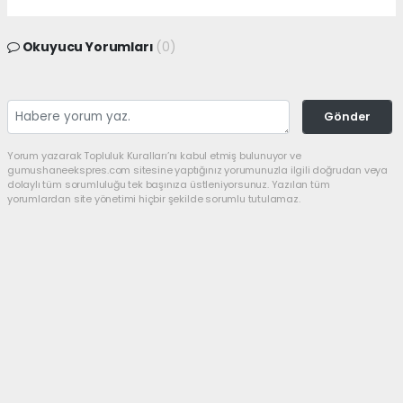
Okuyucu Yorumları
(0)
Gönder
Yorum yazarak Topluluk Kuralları’nı kabul etmiş bulunuyor ve
gumushaneekspres.com sitesine yaptığınız yorumunuzla ilgili doğrudan veya
dolaylı tüm sorumluluğu tek başınıza üstleniyorsunuz. Yazılan tüm
yorumlardan site yönetimi hiçbir şekilde sorumlu tutulamaz.