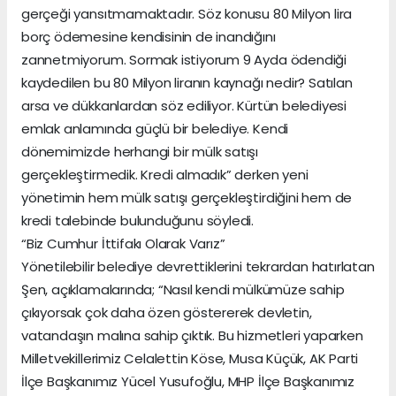
gerçeği yansıtmamaktadır. Söz konusu 80 Milyon lira
borç ödemesine kendisinin de inandığını
zannetmiyorum. Sormak istiyorum 9 Ayda ödendiği
kaydedilen bu 80 Milyon liranın kaynağı nedir? Satılan
arsa ve dükkanlardan söz ediliyor. Kürtün belediyesi
emlak anlamında güçlü bir belediye. Kendi
dönemimizde herhangi bir mülk satışı
gerçekleştirmedik. Kredi almadık” derken yeni
yönetimin hem mülk satışı gerçekleştirdiğini hem de
kredi talebinde bulunduğunu söyledi.
“Biz Cumhur İttifakı Olarak Varız”
Yönetilebilir belediye devrettiklerini tekrardan hatırlatan
Şen, açıklamalarında; “Nasıl kendi mülkümüze sahip
çıkıyorsak çok daha özen göstererek devletin,
vatandaşın malına sahip çıktık. Bu hizmetleri yaparken
Milletvekillerimiz Celalettin Köse, Musa Küçük, AK Parti
İlçe Başkanımız Yücel Yusufoğlu, MHP İlçe Başkanımız