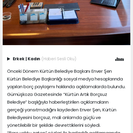
Erkek
|
Kadın
(Haberi Sesli Oku)
Önceki Dönem Kürtün Belediye Başkanı Enver Şen
Kürtün Belediye Başkanlığı sosyal medya hesaplarında
yapılan borç paylaşımı hakkında açıklamalarda bulundu.
Gümüşkoza Gazetesinde “Kürtün Artık Borçsuz
Belediye” başlığıyla haberleştirilen açıklamaların
gerçeği yansıtmadığını kaydeden Enver Şen, Kürtün
Belediyesini borçsuz, mali anlamda güçlü ve
yönetilebilir bir şekilde devrettiklerini söyledi.
“Borç yoktu zaten” sözleri ile başladığı açıklamasında,