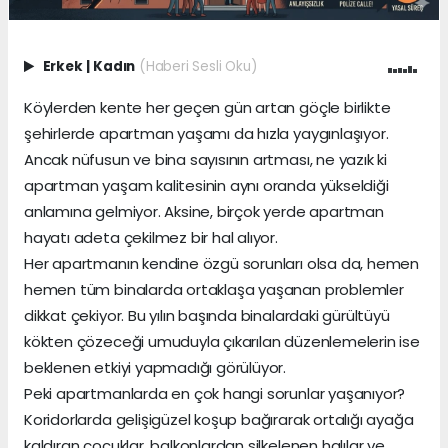
Erkek
|
Kadın
(Haberi Sesli Oku)
Köylerden kente her geçen gün artan göçle birlikte
şehirlerde apartman yaşamı da hızla yaygınlaşıyor.
Ancak nüfusun ve bina sayısının artması, ne yazık ki
apartman yaşam kalitesinin aynı oranda yükseldiği
anlamına gelmiyor. Aksine, birçok yerde apartman
hayatı adeta çekilmez bir hal alıyor.
Her apartmanın kendine özgü sorunları olsa da, hemen
hemen tüm binalarda ortaklaşa yaşanan problemler
dikkat çekiyor. Bu yılın başında binalardaki gürültüyü
kökten çözeceği umuduyla çıkarılan düzenlemelerin ise
beklenen etkiyi yapmadığı görülüyor.
Peki apartmanlarda en çok hangi sorunlar yaşanıyor?
Koridorlarda gelişigüzel koşup bağırarak ortalığı ayağa
kaldıran çocuklar, balkonlardan silkelenen halılar ve