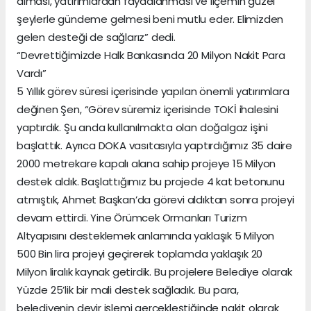
alması, yatırımlardan faydalanması ve ilçemin güzel
şeylerle gündeme gelmesi beni mutlu eder. Elimizden
gelen desteği de sağlarız” dedi.
“Devrettiğimizde Halk Bankasında 20 Milyon Nakit Para
Vardı”
5 Yıllık görev süresi içerisinde yapılan önemli yatırımlara
değinen Şen, “Görev süremiz içerisinde TOKİ ihalesini
yaptırdık. Şu anda kullanılmakta olan doğalgaz işini
başlattık. Ayrıca DOKA vasıtasıyla yaptırdığımız 35 daire
2000 metrekare kapalı alana sahip projeye 15 Milyon
destek aldık. Başlattığımız bu projede 4 kat betonunu
atmıştık, Ahmet Başkan’da görevi aldıktan sonra projeyi
devam ettirdi. Yine Örümcek Ormanları Turizm
Altyapısını desteklemek anlamında yaklaşık 5 Milyon
500 Bin lira projeyi geçirerek toplamda yaklaşık 20
Milyon liralık kaynak getirdik. Bu projelere Belediye olarak
Yüzde 25’lik bir mali destek sağladık. Bu para,
belediyenin devir işlemi gerçekleştiğinde nakit olarak