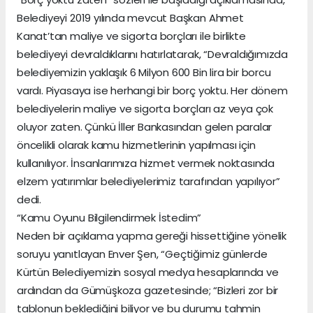
Belediyeyi 2019 yılında mevcut Başkan Ahmet
Kanat’tan maliye ve sigorta borçları ile birlikte
belediyeyi devraldıklarını hatırlatarak, “Devraldığımızda
belediyemizin yaklaşık 6 Milyon 600 Bin lira bir borcu
vardı. Piyasaya ise herhangi bir borç yoktu. Her dönem
belediyelerin maliye ve sigorta borçları az veya çok
oluyor zaten. Çünkü İller Bankasından gelen paralar
öncelikli olarak kamu hizmetlerinin yapılması için
kullanılıyor. İnsanlarımıza hizmet vermek noktasında
elzem yatırımlar belediyelerimiz tarafından yapılıyor”
dedi.
“Kamu Oyunu Bilgilendirmek İstedim”
Neden bir açıklama yapma gereği hissettiğine yönelik
soruyu yanıtlayan Enver Şen, “Geçtiğimiz günlerde
Kürtün Belediyemizin sosyal medya hesaplarında ve
ardından da Gümüşkoza gazetesinde; “Bizleri zor bir
tablonun beklediğini biliyor ve bu durumu tahmin