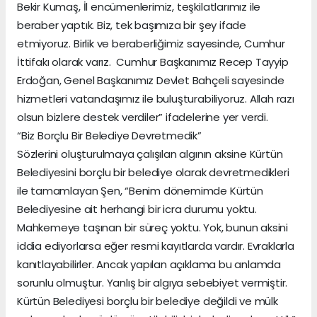
Bekir Kumaş, İl encümenlerimiz, teşkilatlarımız ile
beraber yaptık. Biz, tek başımıza bir şey ifade
etmiyoruz. Birlik ve beraberliğimiz sayesinde, Cumhur
İttifakı olarak varız. Cumhur Başkanımız Recep Tayyip
Erdoğan, Genel Başkanımız Devlet Bahçeli sayesinde
hizmetleri vatandaşımız ile buluşturabiliyoruz. Allah razı
olsun bizlere destek verdiler” ifadelerine yer verdi.
“Biz Borçlu Bir Belediye Devretmedik”
Sözlerini oluşturulmaya çalışılan algının aksine Kürtün
Belediyesini borçlu bir belediye olarak devretmedikleri
ile tamamlayan Şen, “Benim dönemimde Kürtün
Belediyesine ait herhangi bir icra durumu yoktu.
Mahkemeye taşınan bir süreç yoktu. Yok, bunun aksini
iddia ediyorlarsa eğer resmi kayıtlarda vardır. Evraklarla
kanıtlayabilirler. Ancak yapılan açıklama bu anlamda
sorunlu olmuştur. Yanlış bir algıya sebebiyet vermiştir.
Kürtün Belediyesi borçlu bir belediye değildi ve mülk