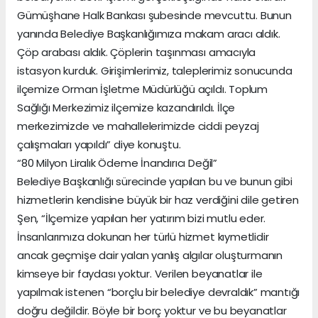
Gümüşhane Halk Bankası şubesinde mevcuttu. Bunun
yanında Belediye Başkanlığımıza makam aracı aldık.
Çöp arabası aldık. Çöplerin taşınması amacıyla
istasyon kurduk. Girişimlerimiz, taleplerimiz sonucunda
ilçemize Orman İşletme Müdürlüğü açıldı. Toplum
Sağlığı Merkezimiz ilçemize kazandırıldı. İlçe
merkezimizde ve mahallelerimizde ciddi peyzaj
çalışmaları yapıldı” diye konuştu.
“80 Milyon Liralık Ödeme İnandırıcı Değil”
Belediye Başkanlığı sürecinde yapılan bu ve bunun gibi
hizmetlerin kendisine büyük bir haz verdiğini dile getiren
Şen, “İlçemize yapılan her yatırım bizi mutlu eder.
İnsanlarımıza dokunan her türlü hizmet kıymetlidir
ancak geçmişe dair yalan yanlış algılar oluşturmanın
kimseye bir faydası yoktur. Verilen beyanatlar ile
yapılmak istenen “borçlu bir belediye devraldık” mantığı
doğru değildir. Böyle bir borç yoktur ve bu beyanatlar