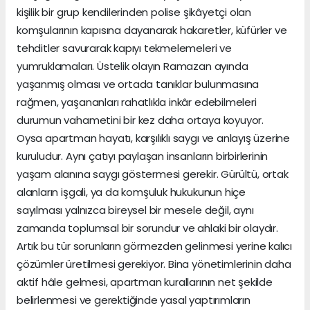
kişilik bir grup kendilerinden polise şikâyetçi olan
komşularının kapısına dayanarak hakaretler, küfürler ve
tehditler savurarak kapıyı tekmelemeleri ve
yumruklamaları. Üstelik olayın Ramazan ayında
yaşanmış olması ve ortada tanıklar bulunmasına
rağmen, yaşananları rahatlıkla inkâr edebilmeleri
durumun vahametini bir kez daha ortaya koyuyor.
Oysa apartman hayatı, karşılıklı saygı ve anlayış üzerine
kuruludur. Aynı çatıyı paylaşan insanların birbirlerinin
yaşam alanına saygı göstermesi gerekir. Gürültü, ortak
alanların işgali, ya da komşuluk hukukunun hiçe
sayılması yalnızca bireysel bir mesele değil, aynı
zamanda toplumsal bir sorundur ve ahlaki bir olaydır.
Artık bu tür sorunların görmezden gelinmesi yerine kalıcı
çözümler üretilmesi gerekiyor. Bina yönetimlerinin daha
aktif hâle gelmesi, apartman kurallarının net şekilde
belirlenmesi ve gerektiğinde yasal yaptırımların