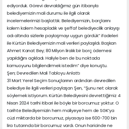
ediyorduk. Görevi devraldığımız gün itibarıyla
belediyemizin mali durumu ile ilgili olarak
incelemelerimizi başlattık. Belediyemizin, borçlarını
kalem kalem hesapladık ve şeffaf belediyecilik anlayışı
adı altında sizlerle paylaşmayı uygun gördük” ifadeleri
ile Kürtün Belediyemizin mali verileri paylaşıldı. Başkan
Ahmet Kanat Bey; 80 Milyon liralık bir borç ödemesi
yapıldığını açıkladı. Haliyle ben de bu noktada
kamuoyunu bilgilendirmek istedim” diye konuştu.
Şen; Devredilen Mali Tabloyu Anlattı
31 Mart Yerel Seçim Sonuçlarının ardından devredilen
belediye ile ilgili verileri paylaşan Şen, “Şunu net olarak
söylemek istiyorum. Kürtün Belediyesini devrettiğimiz 4
Nisan 2024 tarihi itibari ile böyle bir borcumuz yoktur. O
tarihte Belediyemizin hem maliyeye hem de SGK’ya
cüzi miktarda bir borcumuz, piyasaya ise 600-700 bin
lira tutarında bir borcumuz vardı. Onun haricinde ne