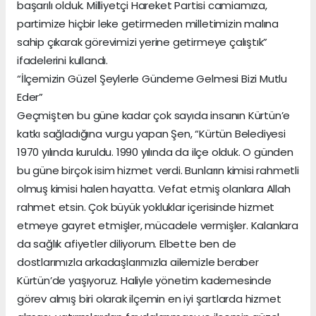
başarılı olduk. Milliyetçi Hareket Partisi camiamıza,
partimize hiçbir leke getirmeden milletimizin malına
sahip çıkarak görevimizi yerine getirmeye çalıştık”
ifadelerini kullandı.
“İlçemizin Güzel Şeylerle Gündeme Gelmesi Bizi Mutlu
Eder”
Geçmişten bu güne kadar çok sayıda insanın Kürtün’e
katkı sağladığına vurgu yapan Şen, “Kürtün Belediyesi
1970 yılında kuruldu. 1990 yılında da ilçe olduk. O günden
bu güne birçok isim hizmet verdi. Bunların kimisi rahmetli
olmuş kimisi halen hayatta. Vefat etmiş olanlara Allah
rahmet etsin. Çok büyük yokluklar içerisinde hizmet
etmeye gayret etmişler, mücadele vermişler. Kalanlara
da sağlık afiyetler diliyorum. Elbette ben de
dostlarımızla arkadaşlarımızla ailemizle beraber
Kürtün’de yaşıyoruz. Haliyle yönetim kademesinde
görev almış biri olarak ilçemin en iyi şartlarda hizmet