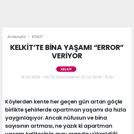
Anasayfa
KELKİT
KELKİT’TE BİNA YAŞAMI “ERROR”
VERİYOR
KELKİT
15.03.2026 - 08:33, Güncelleme: 22.03.2026 - 11:02
Köylerden kente her geçen gün artan göçle
birlikte şehirlerde apartman yaşamı da hızla
yaygınlaşıyor. Ancak nüfusun ve bina
sayısının artması, ne yazık ki apartman
yaşam kalitesinin aynı oranda yükseldiği