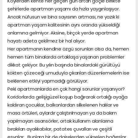
Köylerden kente her geçen gün artan göçle birlikte
şehirlerde apartman yaşamı da hızla yaygınlaşıyor.
Ancak nüfusun ve bina sayısının artması, ne yazık ki
apartman yaşam kalitesinin aynı oranda yükseldiği
anlamına gelmiyor. Aksine, birçok yerde apartman
hayatı adeta çekilmez bir hal alıyor.
Her apartmanın kendine özgü sorunları olsa da, hemen
hemen tüm binalarda ortaklaşa yaşanan problemler
dikkat çekiyor. Bu yılın başında binalardaki gürültüyü
kökten çözeceği umuduyla çıkarılan düzenlemelerin ise
beklenen etkiyi yapmadığı görülüyor.
Peki apartmanlarda en çok hangi sorunlar yaşanıyor?
Koridorlarda gelişigüzel koşup bağırarak ortalığı ayağa
kaldıran çocuklar, balkonlardan silkelenen halılar ve
masa örtüleri, aylardır çalıştırılmayan ya da bakım
yapılmayan asansörler, ortak kullanım alanlarına
bırakılan ayakkabılar, patates çuvalları ve çeşitli
eşyalar… Bunlara bir de dairelerden yükselen bağırışlar,