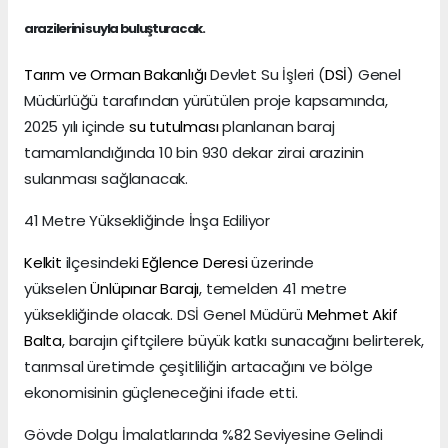
arazilerini suyla buluşturacak.
Tarım ve Orman Bakanlığı
Devlet Su İşleri (
DSİ
) Genel
Müdürlüğü tarafından yürütülen proje kapsamında,
2025 yılı içinde
su tutulması
planlanan baraj
tamamlandığında 10 bin 930 dekar zirai arazinin
sulanması sağlanacak.
41 Metre Yüksekliğinde İnşa Ediliyor
Kelkit
ilçesindeki
Eğlence Deresi
üzerinde
yükselen
Ünlüpınar Barajı
, temelden 41 metre
yüksekliğinde olacak. DSİ Genel Müdürü
Mehmet Akif
Balta
, barajın çiftçilere büyük katkı sunacağını belirterek,
tarımsal üretimde çeşitliliğin artacağını ve bölge
ekonomisinin güçleneceğini ifade etti.
Gövde Dolgu İmalatlarında %82 Seviyesine Gelindi