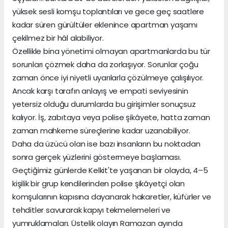
yüksek sesli komşu toplantıları ve gece geç saatlere
kadar süren gürültüler eklenince apartman yaşamı
çekilmez bir hâl alabiliyor.
Özellikle bina yönetimi olmayan apartmanlarda bu tür
sorunları çözmek daha da zorlaşıyor. Sorunlar çoğu
zaman önce iyi niyetli uyarılarla çözülmeye çalışılıyor.
Ancak karşı tarafın anlayış ve empati seviyesinin
yetersiz olduğu durumlarda bu girişimler sonuçsuz
kalıyor. İş, zabıtaya veya polise şikâyete, hatta zaman
zaman mahkeme süreçlerine kadar uzanabiliyor.
Daha da üzücü olan ise bazı insanların bu noktadan
sonra gerçek yüzlerini göstermeye başlaması.
Geçtiğimiz günlerde Kelkit'te yaşanan bir olayda, 4–5
kişilik bir grup kendilerinden polise şikâyetçi olan
komşularının kapısına dayanarak hakaretler, küfürler ve
tehditler savurarak kapıyı tekmelemeleri ve
yumruklamaları. Üstelik olayın Ramazan ayında