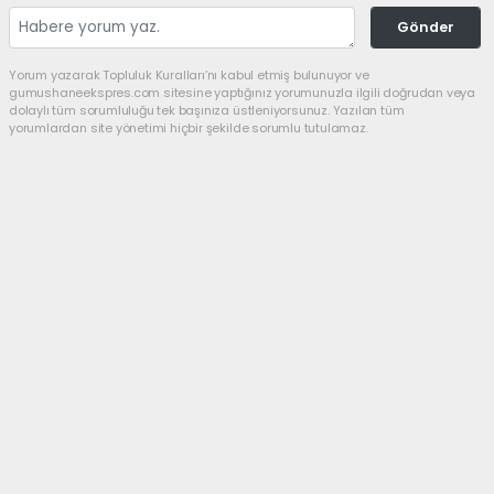
Gönder
Yorum yazarak Topluluk Kuralları’nı kabul etmiş bulunuyor ve
gumushaneekspres.com sitesine yaptığınız yorumunuzla ilgili doğrudan veya
dolaylı tüm sorumluluğu tek başınıza üstleniyorsunuz. Yazılan tüm
yorumlardan site yönetimi hiçbir şekilde sorumlu tutulamaz.