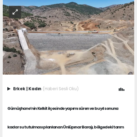
Erkek
|
Kadın
(Haberi Sesli Oku)
Gümüşhane’nin Kelkit ilçesinde yapımı süren ve bu yıl sonuna
kadar su tutulması planlanan Ünlüpınar Barajı, bölgedeki tarım