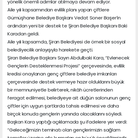
yönelik önemli adımlar atılmaya devam ediyor.
Aile yılı kapsamından evlilik planı yapan çiftlere
Gümüşhane Belediye Başkanı Vedat Soner Başer’in
ardından yeni bir destek te Şiran Belediye Başkanı Baki
Karadan geldi.
Aile yılı kapsamda, Şiran Belediyesi de örnek bir sosyal
belediyecilik anlayışıyla harekete geçti.
Şiran Belediye Başkanı Sayın Abdulbaki Kara, “Evlenecek
Gençlerin Desteklenmesi Projesi” çerçevesinde, evlilik
kredisi onaylanan genç çiftlere belediye imkanları
çerçevesinde destek vermeye hazır olduklarını büyük
bir memnuniyetle belirterek, nikâh ücretlerinden
feragat edilmesi, belediyeye ait düğün salonunun genç
çiftler için uygun şartlarda tahsis edilmesi ve daha
birçok konuda gençlerin yanında olacaklarını söyledi.
Başkan Kara yaptığı açıklamada şu ifadelere yer verdi:
“Geleceğimizin teminatı olan gençlerimizin sağlam
temeller üzerine aile kurmaları en büyük önceliğimizdir.