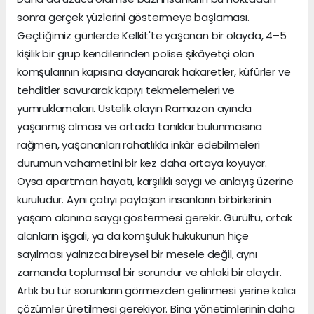
sonra gerçek yüzlerini göstermeye başlaması.
Geçtiğimiz günlerde Kelkit'te yaşanan bir olayda, 4–5
kişilik bir grup kendilerinden polise şikâyetçi olan
komşularının kapısına dayanarak hakaretler, küfürler ve
tehditler savurarak kapıyı tekmelemeleri ve
yumruklamaları. Üstelik olayın Ramazan ayında
yaşanmış olması ve ortada tanıklar bulunmasına
rağmen, yaşananları rahatlıkla inkâr edebilmeleri
durumun vahametini bir kez daha ortaya koyuyor.
Oysa apartman hayatı, karşılıklı saygı ve anlayış üzerine
kuruludur. Aynı çatıyı paylaşan insanların birbirlerinin
yaşam alanına saygı göstermesi gerekir. Gürültü, ortak
alanların işgali, ya da komşuluk hukukunun hiçe
sayılması yalnızca bireysel bir mesele değil, aynı
zamanda toplumsal bir sorundur ve ahlaki bir olaydır.
Artık bu tür sorunların görmezden gelinmesi yerine kalıcı
çözümler üretilmesi gerekiyor. Bina yönetimlerinin daha