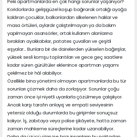
Peki apartmanlarda en çok hangi sorunlar yaşanıyor?
Koridorlarda gelişigüzel koşup bağırarak ortalığı ayağa
kaldıran çocuklar, balkonlardan silkelenen halılar ve
masa örtüleri, aylardır çalıştırılmayan ya da bakım
yapılmayan asansörler, ortak kullanım alanlarına
bırakılan ayakkabılar, patates çuvalları ve çeşitli
eşyalar… Bunlara bir de dairelerden yükselen bağırışlar,
yüksek sesli komşu toplantıları ve gece geç saatlere
kadar süren gürültüler eklenince apartman yaşamı
çekilmez bir hâl alabiliyor.
Özellikle bina yönetimi olmayan apartmanlarda bu tür
sorunları çözmek daha da zorlaşıyor. Sorunlar çoğu
zaman önce iyi niyetli uyarılarla çözülmeye çalışılıyor.
Ancak karşı tarafın anlayış ve empati seviyesinin
yetersiz olduğu durumlarda bu girişimler sonuçsuz
kalıyor. İş, zabıtaya veya polise şikâyete, hatta zaman
zaman mahkeme süreçlerine kadar uzanabiliyor.
Daha da üzücü olan ise bazı insanların bu noktadan