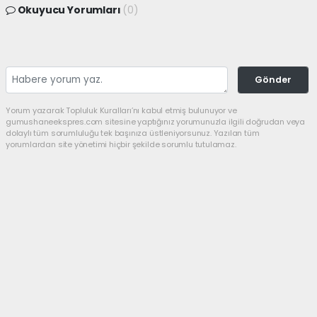
Okuyucu Yorumları
(0)
Gönder
Yorum yazarak Topluluk Kuralları’nı kabul etmiş bulunuyor ve
gumushaneekspres.com sitesine yaptığınız yorumunuzla ilgili doğrudan veya
dolaylı tüm sorumluluğu tek başınıza üstleniyorsunuz. Yazılan tüm
yorumlardan site yönetimi hiçbir şekilde sorumlu tutulamaz.