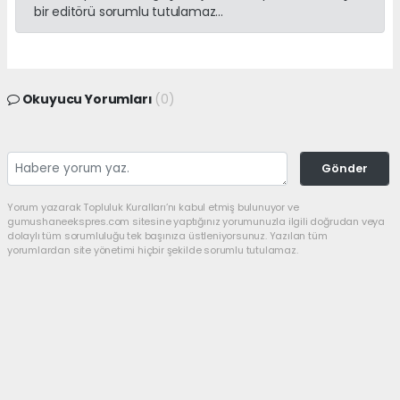
bir editörü sorumlu tutulamaz...
Okuyucu Yorumları
(0)
Gönder
Yorum yazarak Topluluk Kuralları’nı kabul etmiş bulunuyor ve
gumushaneekspres.com sitesine yaptığınız yorumunuzla ilgili doğrudan veya
dolaylı tüm sorumluluğu tek başınıza üstleniyorsunuz. Yazılan tüm
yorumlardan site yönetimi hiçbir şekilde sorumlu tutulamaz.