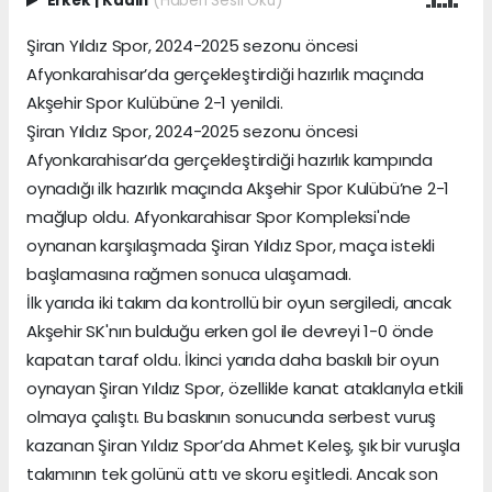
Erkek
|
Kadın
(Haberi Sesli Oku)
Şiran Yıldız Spor, 2024-2025 sezonu öncesi
Afyonkarahisar’da gerçekleştirdiği hazırlık maçında
Akşehir Spor Kulübüne 2-1 yenildi.
Şiran Yıldız Spor, 2024-2025 sezonu öncesi
Afyonkarahisar’da gerçekleştirdiği hazırlık kampında
oynadığı ilk hazırlık maçında Akşehir Spor Kulübü’ne 2-1
mağlup oldu. Afyonkarahisar Spor Kompleksi'nde
oynanan karşılaşmada Şiran Yıldız Spor, maça istekli
başlamasına rağmen sonuca ulaşamadı.
İlk yarıda iki takım da kontrollü bir oyun sergiledi, ancak
Akşehir SK'nın bulduğu erken gol ile devreyi 1-0 önde
kapatan taraf oldu. İkinci yarıda daha baskılı bir oyun
oynayan Şiran Yıldız Spor, özellikle kanat ataklarıyla etkili
olmaya çalıştı. Bu baskının sonucunda serbest vuruş
kazanan Şiran Yıldız Spor’da Ahmet Keleş, şık bir vuruşla
takımının tek golünü attı ve skoru eşitledi. Ancak son