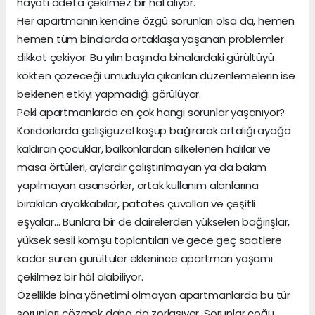
hayatı adeta çekilmez bir hal alıyor.
Her apartmanın kendine özgü sorunları olsa da, hemen
hemen tüm binalarda ortaklaşa yaşanan problemler
dikkat çekiyor. Bu yılın başında binalardaki gürültüyü
kökten çözeceği umuduyla çıkarılan düzenlemelerin ise
beklenen etkiyi yapmadığı görülüyor.
Peki apartmanlarda en çok hangi sorunlar yaşanıyor?
Koridorlarda gelişigüzel koşup bağırarak ortalığı ayağa
kaldıran çocuklar, balkonlardan silkelenen halılar ve
masa örtüleri, aylardır çalıştırılmayan ya da bakım
yapılmayan asansörler, ortak kullanım alanlarına
bırakılan ayakkabılar, patates çuvalları ve çeşitli
eşyalar… Bunlara bir de dairelerden yükselen bağırışlar,
yüksek sesli komşu toplantıları ve gece geç saatlere
kadar süren gürültüler eklenince apartman yaşamı
çekilmez bir hâl alabiliyor.
Özellikle bina yönetimi olmayan apartmanlarda bu tür
sorunları çözmek daha da zorlaşıyor. Sorunlar çoğu