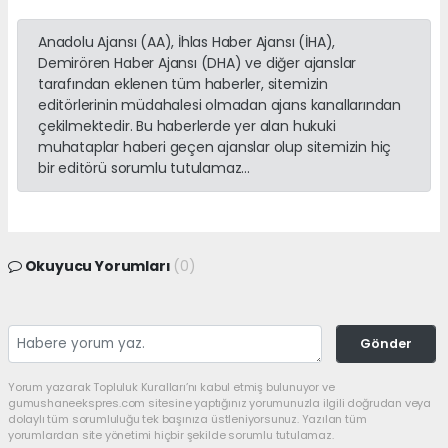
Anadolu Ajansı (AA), İhlas Haber Ajansı (İHA),
Demirören Haber Ajansı (DHA) ve diğer ajanslar
tarafından eklenen tüm haberler, sitemizin
editörlerinin müdahalesi olmadan ajans kanallarından
çekilmektedir. Bu haberlerde yer alan hukuki
muhataplar haberi geçen ajanslar olup sitemizin hiç
bir editörü sorumlu tutulamaz...
Okuyucu Yorumları
(0)
Gönder
Yorum yazarak Topluluk Kuralları’nı kabul etmiş bulunuyor ve
gumushaneekspres.com sitesine yaptığınız yorumunuzla ilgili doğrudan veya
dolaylı tüm sorumluluğu tek başınıza üstleniyorsunuz. Yazılan tüm
yorumlardan site yönetimi hiçbir şekilde sorumlu tutulamaz.