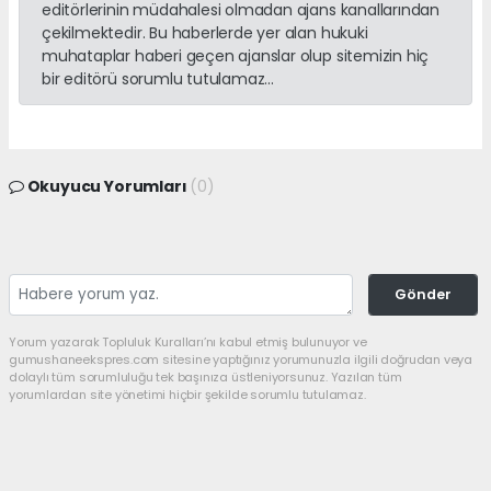
editörlerinin müdahalesi olmadan ajans kanallarından
çekilmektedir. Bu haberlerde yer alan hukuki
muhataplar haberi geçen ajanslar olup sitemizin hiç
bir editörü sorumlu tutulamaz...
Okuyucu Yorumları
(0)
Gönder
Yorum yazarak Topluluk Kuralları’nı kabul etmiş bulunuyor ve
gumushaneekspres.com sitesine yaptığınız yorumunuzla ilgili doğrudan veya
dolaylı tüm sorumluluğu tek başınıza üstleniyorsunuz. Yazılan tüm
yorumlardan site yönetimi hiçbir şekilde sorumlu tutulamaz.