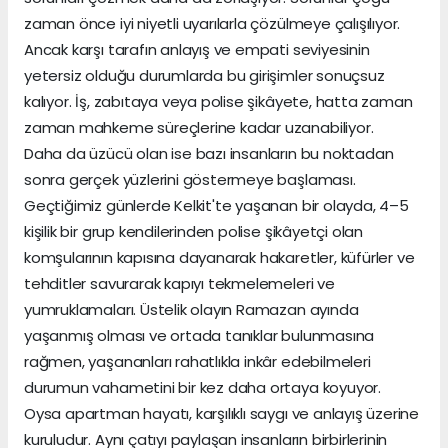
zaman önce iyi niyetli uyarılarla çözülmeye çalışılıyor.
Ancak karşı tarafın anlayış ve empati seviyesinin
yetersiz olduğu durumlarda bu girişimler sonuçsuz
kalıyor. İş, zabıtaya veya polise şikâyete, hatta zaman
zaman mahkeme süreçlerine kadar uzanabiliyor.
Daha da üzücü olan ise bazı insanların bu noktadan
sonra gerçek yüzlerini göstermeye başlaması.
Geçtiğimiz günlerde Kelkit'te yaşanan bir olayda, 4–5
kişilik bir grup kendilerinden polise şikâyetçi olan
komşularının kapısına dayanarak hakaretler, küfürler ve
tehditler savurarak kapıyı tekmelemeleri ve
yumruklamaları. Üstelik olayın Ramazan ayında
yaşanmış olması ve ortada tanıklar bulunmasına
rağmen, yaşananları rahatlıkla inkâr edebilmeleri
durumun vahametini bir kez daha ortaya koyuyor.
Oysa apartman hayatı, karşılıklı saygı ve anlayış üzerine
kuruludur. Aynı çatıyı paylaşan insanların birbirlerinin