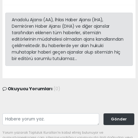
Anadolu Ajansı (AA), İhlas Haber Ajansı (İHA),
Demirören Haber Ajansı (DHA) ve diğer ajanslar
tarafından eklenen tüm haberler, sitemizin
editörlerinin müdahalesi olmadan ajans kanallarından
çekilmektedir. Bu haberlerde yer alan hukuki
muhataplar haberi geçen ajanslar olup sitemizin hiç
bir editörü sorumlu tutulamaz...
Okuyucu Yorumları
(0)
Gönder
Yorum yazarak Topluluk Kuralları’nı kabul etmiş bulunuyor ve
gumushaneekspres.com sitesine yaptığınız yorumunuzla ilgili doğrudan veya