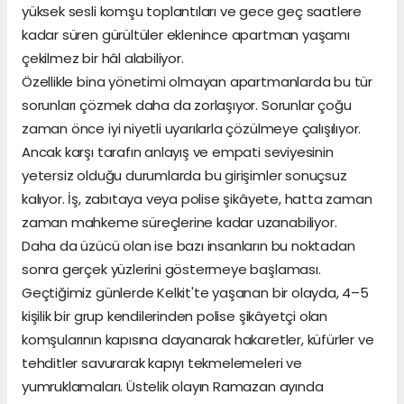
yüksek sesli komşu toplantıları ve gece geç saatlere
kadar süren gürültüler eklenince apartman yaşamı
çekilmez bir hâl alabiliyor.
Özellikle bina yönetimi olmayan apartmanlarda bu tür
sorunları çözmek daha da zorlaşıyor. Sorunlar çoğu
zaman önce iyi niyetli uyarılarla çözülmeye çalışılıyor.
Ancak karşı tarafın anlayış ve empati seviyesinin
yetersiz olduğu durumlarda bu girişimler sonuçsuz
kalıyor. İş, zabıtaya veya polise şikâyete, hatta zaman
zaman mahkeme süreçlerine kadar uzanabiliyor.
Daha da üzücü olan ise bazı insanların bu noktadan
sonra gerçek yüzlerini göstermeye başlaması.
Geçtiğimiz günlerde Kelkit'te yaşanan bir olayda, 4–5
kişilik bir grup kendilerinden polise şikâyetçi olan
komşularının kapısına dayanarak hakaretler, küfürler ve
tehditler savurarak kapıyı tekmelemeleri ve
yumruklamaları. Üstelik olayın Ramazan ayında