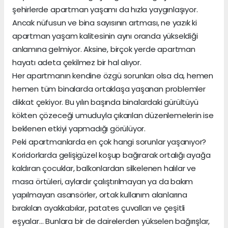
şehirlerde apartman yaşamı da hızla yaygınlaşıyor.
Ancak nüfusun ve bina sayısının artması, ne yazık ki
apartman yaşam kalitesinin aynı oranda yükseldiği
anlamına gelmiyor. Aksine, birçok yerde apartman
hayatı adeta çekilmez bir hal alıyor.
Her apartmanın kendine özgü sorunları olsa da, hemen
hemen tüm binalarda ortaklaşa yaşanan problemler
dikkat çekiyor. Bu yılın başında binalardaki gürültüyü
kökten çözeceği umuduyla çıkarılan düzenlemelerin ise
beklenen etkiyi yapmadığı görülüyor.
Peki apartmanlarda en çok hangi sorunlar yaşanıyor?
Koridorlarda gelişigüzel koşup bağırarak ortalığı ayağa
kaldıran çocuklar, balkonlardan silkelenen halılar ve
masa örtüleri, aylardır çalıştırılmayan ya da bakım
yapılmayan asansörler, ortak kullanım alanlarına
bırakılan ayakkabılar, patates çuvalları ve çeşitli
eşyalar… Bunlara bir de dairelerden yükselen bağırışlar,