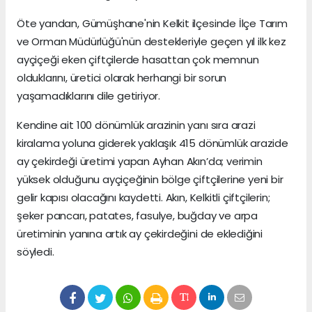
Öte yandan, Gümüşhane'nin Kelkit ilçesinde İlçe Tarım
ve Orman Müdürlüğü'nün destekleriyle geçen yıl ilk kez
ayçiçeği eken çiftçilerde hasattan çok memnun
olduklarını, üretici olarak herhangi bir sorun
yaşamadıklarını dile getiriyor.
Kendine ait 100 dönümlük arazinin yanı sıra arazi
kiralama yoluna giderek yaklaşık 415 dönümlük arazide
ay çekirdeği üretimi yapan Ayhan Akın’da; verimin
yüksek olduğunu ayçiçeğinin bölge çiftçilerine yeni bir
gelir kapısı olacağını kaydetti. Akın, Kelkitli çiftçilerin;
şeker pancarı, patates, fasulye, buğday ve arpa
üretiminin yanına artık ay çekirdeğini de eklediğini
söyledi.