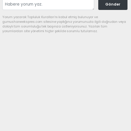
Gönder
Yorum yazarak Topluluk Kuralları’nı kabul etmiş bulunuyor ve
gumushaneekspres.com sitesine yaptığınız yorumunuzla ilgili doğrudan veya
dolaylı tüm sorumluluğu tek başınıza üstleniyorsunuz. Yazılan tüm
yorumlardan site yönetimi hiçbir şekilde sorumlu tutulamaz.