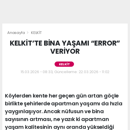
Anasayfa
KELKİT
KELKİT’TE BİNA YAŞAMI “ERROR”
VERİYOR
KELKİT
15.03.2026 - 08:33, Güncelleme: 22.03.2026 - 11:02
Köylerden kente her geçen gün artan göçle
birlikte şehirlerde apartman yaşamı da hızla
yaygınlaşıyor. Ancak nüfusun ve bina
sayısının artması, ne yazık ki apartman
yaşam kalitesinin aynı oranda yükseldiği