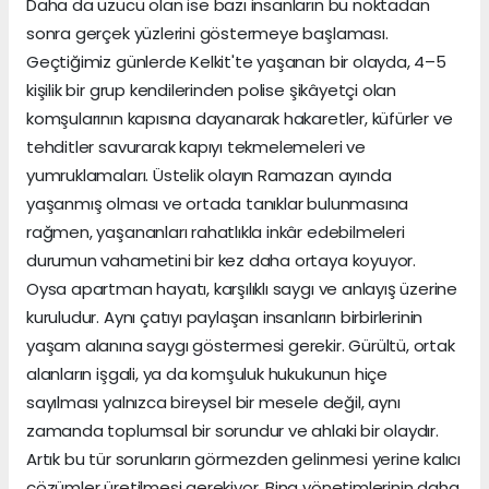
Daha da üzücü olan ise bazı insanların bu noktadan
sonra gerçek yüzlerini göstermeye başlaması.
Geçtiğimiz günlerde Kelkit'te yaşanan bir olayda, 4–5
kişilik bir grup kendilerinden polise şikâyetçi olan
komşularının kapısına dayanarak hakaretler, küfürler ve
tehditler savurarak kapıyı tekmelemeleri ve
yumruklamaları. Üstelik olayın Ramazan ayında
yaşanmış olması ve ortada tanıklar bulunmasına
rağmen, yaşananları rahatlıkla inkâr edebilmeleri
durumun vahametini bir kez daha ortaya koyuyor.
Oysa apartman hayatı, karşılıklı saygı ve anlayış üzerine
kuruludur. Aynı çatıyı paylaşan insanların birbirlerinin
yaşam alanına saygı göstermesi gerekir. Gürültü, ortak
alanların işgali, ya da komşuluk hukukunun hiçe
sayılması yalnızca bireysel bir mesele değil, aynı
zamanda toplumsal bir sorundur ve ahlaki bir olaydır.
Artık bu tür sorunların görmezden gelinmesi yerine kalıcı
çözümler üretilmesi gerekiyor. Bina yönetimlerinin daha