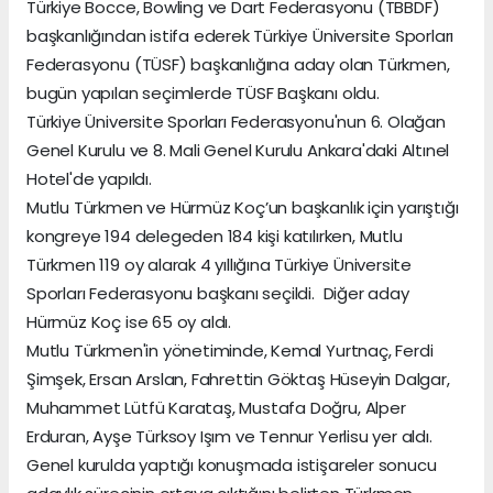
Türkiye Bocce, Bowling ve Dart Federasyonu (TBBDF)
başkanlığından istifa ederek Türkiye Üniversite Sporları
Federasyonu (TÜSF) başkanlığına aday olan Türkmen,
bugün yapılan seçimlerde TÜSF Başkanı oldu.
Türkiye Üniversite Sporları Federasyonu'nun 6. Olağan
Genel Kurulu ve 8. Mali Genel Kurulu Ankara'daki Altınel
Hotel'de yapıldı.
Mutlu Türkmen ve Hürmüz Koç’un başkanlık için yarıştığı
kongreye 194 delegeden 184 kişi katılırken, Mutlu
Türkmen 119 oy alarak 4 yıllığına Türkiye Üniversite
Sporları Federasyonu başkanı seçildi. Diğer aday
Hürmüz Koç ise 65 oy aldı.
Mutlu Türkmen'in yönetiminde, Kemal Yurtnaç, Ferdi
Şimşek, Ersan Arslan, Fahrettin Göktaş Hüseyin Dalgar,
Muhammet Lütfü Karataş, Mustafa Doğru, Alper
Erduran, Ayşe Türksoy Işım ve Tennur Yerlisu yer aldı.
Genel kurulda yaptığı konuşmada istişareler sonucu