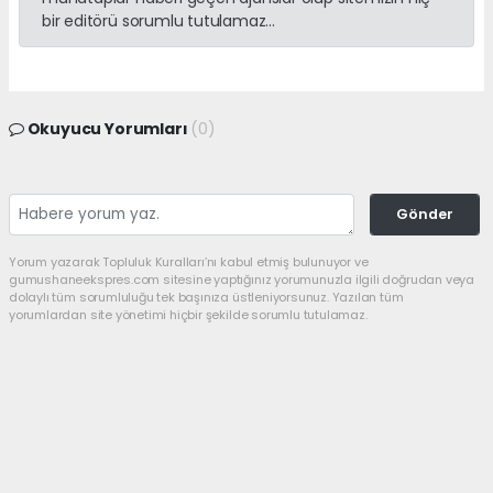
bir editörü sorumlu tutulamaz...
Okuyucu Yorumları
(0)
Gönder
Yorum yazarak Topluluk Kuralları’nı kabul etmiş bulunuyor ve
gumushaneekspres.com sitesine yaptığınız yorumunuzla ilgili doğrudan veya
dolaylı tüm sorumluluğu tek başınıza üstleniyorsunuz. Yazılan tüm
yorumlardan site yönetimi hiçbir şekilde sorumlu tutulamaz.