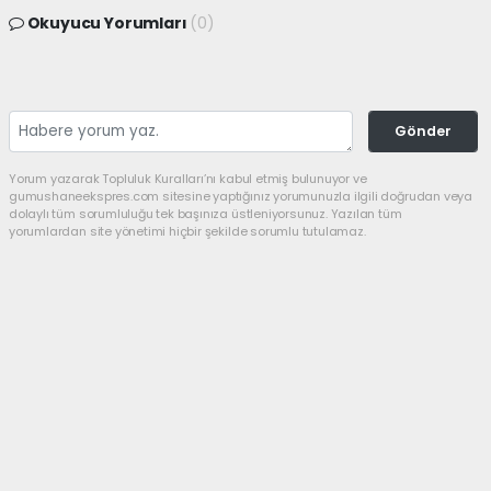
Okuyucu Yorumları
(0)
Gönder
Yorum yazarak Topluluk Kuralları’nı kabul etmiş bulunuyor ve
gumushaneekspres.com sitesine yaptığınız yorumunuzla ilgili doğrudan veya
dolaylı tüm sorumluluğu tek başınıza üstleniyorsunuz. Yazılan tüm
yorumlardan site yönetimi hiçbir şekilde sorumlu tutulamaz.