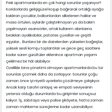
Peki apartmanlarda en çok hangi sorunlar yaşanıyor?
Koridorlarda gelişigüzel koşup bağırarak ortalığı ayağa
kaldıran çocuklar, balkonlardan silkelenen halılar ve
masa örtüleri, aylardır çalıştırılmayan ya da bakım
yapılmayan asansörler, ortak kullanım alanlarına
bırakılan ayakkabılar, patates çuvalları ve çeşitli
eşyalar… Bunlara bir de dairelerden yükselen bağırışlar,
yüksek sesli komşu toplantıları ve gece geç saatlere
kadar süren gürültüler eklenince apartman yaşamı
çekilmez bir hâl alabiliyor.
Özellikle bina yönetimi olmayan apartmanlarda bu tür
sorunları çözmek daha da zorlaşıyor. Sorunlar çoğu
zaman önce iyi niyetli uyarılarla çözülmeye çalışılıyor.
Ancak karşı tarafın anlayış ve empati seviyesinin
yetersiz olduğu durumlarda bu girişimler sonuçsuz
kalıyor. İş, zabıtaya veya polise şikâyete, hatta zaman
zaman mahkeme süreçlerine kadar uzanabiliyor.