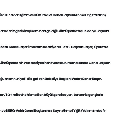
lkü Ocakları Eğitim ve Kültür Vakfı Genel Başkanı Ahmet Yiğit Yıldırım,
aradeniz gezisi kapsamında geldiği Gümüşhane’de Belediye Başkanı
edat Soner Başer’i makamında ziyaret etti. Başkan Başer, ziyarette
ümüşhane’nin ve belediyenin mevcut durumu hakkında Genel Başkan
ğu memnuniyeti dile getiren Belediye Başkanı Vedat Soner Başer,
an, Türk milletine hizmeti en büyük şeref sayan, tertemiz gençlerin
 ve Kültür Vakfı Genel Başkanımız Sayın Ahmet Yiğit Yıldırım’ı misafir