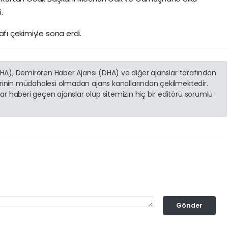
tti.
fı çekimiyle sona erdi.
(İHA), Demirören Haber Ajansı (DHA) ve diğer ajanslar tarafından
erinin müdahalesi olmadan ajans kanallarından çekilmektedir.
r haberi geçen ajanslar olup sitemizin hiç bir editörü sorumlu
Gönder