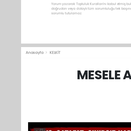
Yorum yazarak Topluluk Kuralları’nı kabul etmiş b
doğrudan veya dolaylı tüm sorumluluğu tek başınız
sorumlu tutulamaz.
Anasayfa
KELKİT
MESELE 