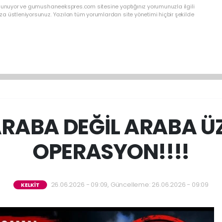
ulunuyor ve gumushaneekspres.com sitesine yaptığınız yorumunuzla ilgili
a üstleniyorsunuz. Yazılan tüm yorumlardan site yönetimi hiçbir şekilde
ARABA DEĞİL ARABA Ü
OPERASYON!!!!
26.06.2026 - 09:09, Güncelleme: 26.06.2026 - 09:09
KELKİT