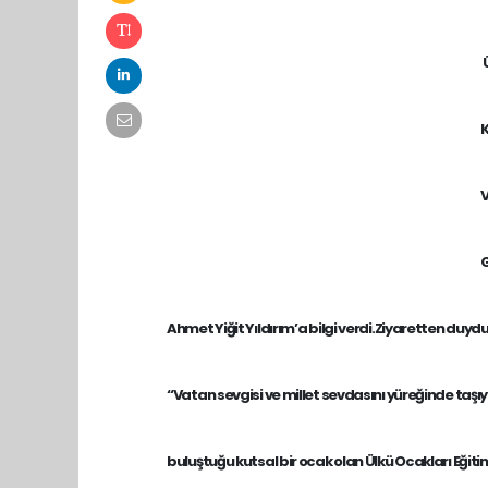
Ü
K
V
G
Ahmet Yiğit Yıldırım’a bilgi verdi.
Ziyaretten duydu
“Vatan sevgisi ve millet sevdasını yüreğinde taşıy
buluştuğu kutsal bir ocak olan Ülkü Ocakları Eğitim