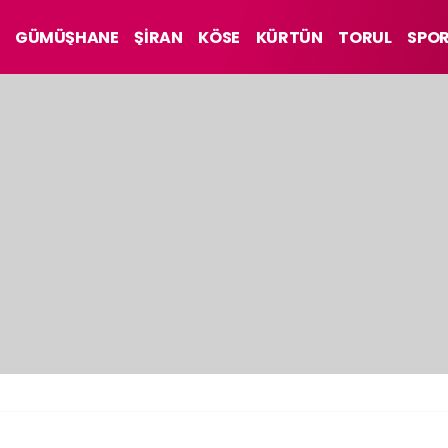
GÜMÜŞHANE
ŞİRAN
KÖSE
KÜRTÜN
TORUL
SPO