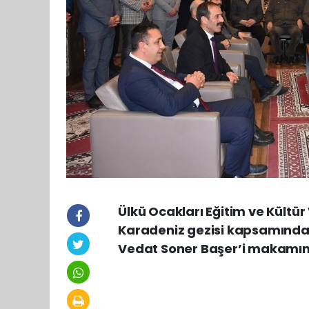
Ülkü Ocakları Eğitim ve Kültür
Karadeniz gezisi kapsamında
Vedat Soner Başer’i makamınd