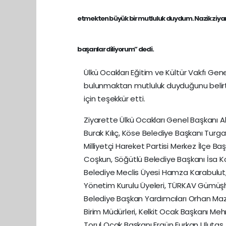
etmekten büyük bir mutluluk duydum. Nazik ziyaret
başarılar diliyorum” dedi.
Ülkü Ocakları Eğitim ve Kültür Vakfı Ge
bulunmaktan mutluluk duyduğunu belirte
için teşekkür etti.
Ziyarette Ülkü Ocakları Genel Başkanı A
Burak Kılıç, Köse Belediye Başkanı Turgay
Milliyetçi Hareket Partisi Merkez İlçe Ba
Coşkun, Söğütlü Belediye Başkanı İsa K
Belediye Meclis Üyesi Hamza Karabulut
Yönetim Kurulu Üyeleri, TÜRKAV Gümüşhan
Belediye Başkan Yardımcıları Orhan Ma
Birim Müdürleri, Kelkit Ocak Başkanı M
Torul Ocak Başkanı Ergün Furkan Uluta