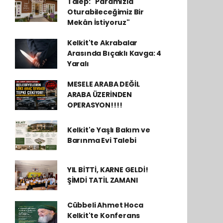
Talep: "Paramızla
Oturabileceğimiz Bir
Mekân İstiyoruz"
Kelkit'te Akrabalar
Arasında Bıçaklı Kavga: 4
Yaralı
MESELE ARABA DEĞİL
ARABA ÜZERİNDEN
OPERASYON!!!!
Kelkit'e Yaşlı Bakım ve
Barınma Evi Talebi
YIL BİTTİ, KARNE GELDİ!
ŞİMDİ TATİL ZAMANI
Cübbeli Ahmet Hoca
Kelkit'te Konferans