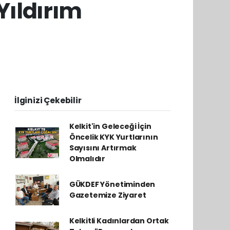
Yıldırım
İlginizi Çekebilir
Kelkit'in Geleceği İçin
Öncelik KYK Yurtlarının
Sayısını Artırmak
Olmalıdır
GÜKDEF Yönetiminden
Gazetemize Ziyaret
Kelkitli Kadınlardan Ortak