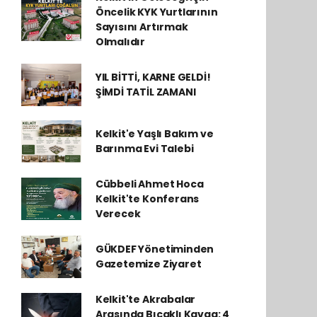
Öncelik KYK Yurtlarının
Sayısını Artırmak
Olmalıdır
YIL BİTTİ, KARNE GELDİ!
ŞİMDİ TATİL ZAMANI
Kelkit'e Yaşlı Bakım ve
Barınma Evi Talebi
Cübbeli Ahmet Hoca
Kelkit'te Konferans
Verecek
GÜKDEF Yönetiminden
Gazetemize Ziyaret
Kelkit'te Akrabalar
Arasında Bıçaklı Kavga: 4