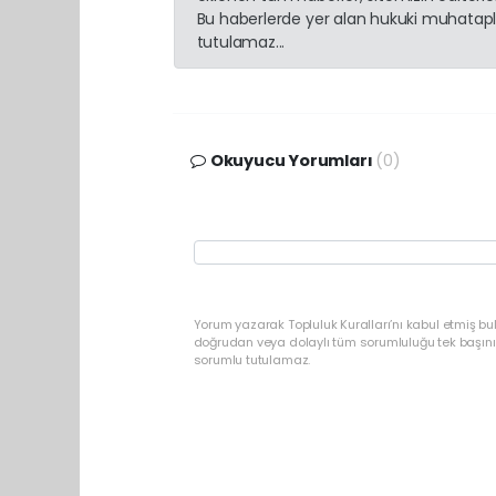
Bu haberlerde yer alan hukuki muhatapla
tutulamaz...
Okuyucu Yorumları
(0)
Yorum yazarak Topluluk Kuralları’nı kabul etmiş b
doğrudan veya dolaylı tüm sorumluluğu tek başınız
sorumlu tutulamaz.