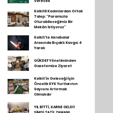
Verecek
Kelkitli Kadınlardan Ortak
Talep: "Paramızla
Oturabileceğimiz Bir
Mekân İstiyoruz"
Kelkit'te Akrabalar
Arasında Bıçaklı Kavga: 4
Yaralı
GÜKDEF Yönetiminden
Gazetemize Ziyaret
Kelkit'in Geleceği İçin
Öncelik KYK Yurtlarının
Sayısını Artırmak
Olmalıdır
YIL BİTTİ, KARNE GELDİ!
ŞİMDİ TATİL ZAMANI