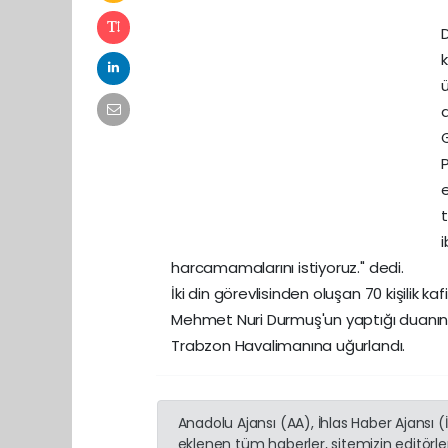
ü
i
harcamamalarını istiyoruz." dedi.
İki din görevlisinden oluşan 70 kişilik ka
Mehmet Nuri Durmuş'un yaptığı duanın a
Trabzon Havalimanına uğurlandı.
Anadolu Ajansı (AA), İhlas Haber Ajansı 
eklenen tüm haberler, sitemizin editörl