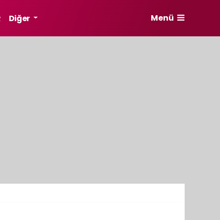
Menü
R
Diğer