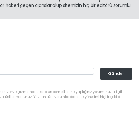
r haberi geçen ajanslar olup sitemizin hiç bir editörü sorumlu
Gönder
ulunuyor ve gumushaneekspres.com sitesine yaptığınız yorumunuzla ilgili
a üstleniyorsunuz. Yazılan tüm yorumlardan site yönetimi hiçbir şekilde