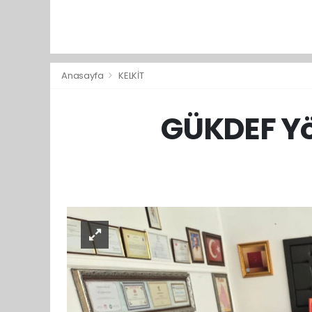
Anasayfa
KELKİT
GÜKDEF Yö