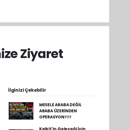
ze Ziyaret
İlginizi Çekebilir
MESELE ARABA DEĞİL
ARABA ÜZERİNDEN
OPERASYON!!!!
Kelkit'in Geleceği İçin