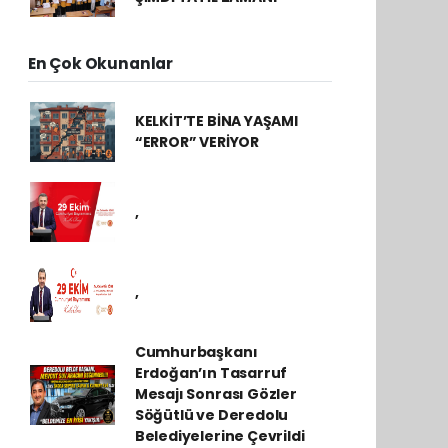
En Çok Okunanlar
KELKİT’TE BİNA YAŞAMI
“ERROR” VERİYOR
,
,
Cumhurbaşkanı
Erdoğan’ın Tasarruf
Mesajı Sonrası Gözler
Söğütlü ve Deredolu
Belediyelerine Çevrildi