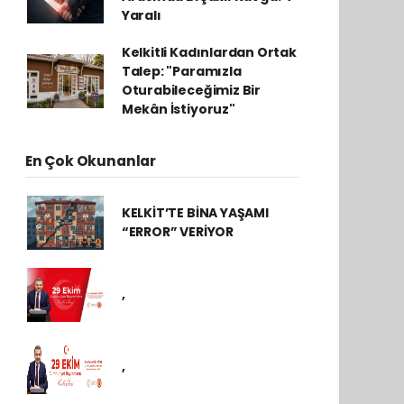
Yaralı
Kelkitli Kadınlardan Ortak
Talep: "Paramızla
Oturabileceğimiz Bir
Mekân İstiyoruz"
En Çok Okunanlar
KELKİT’TE BİNA YAŞAMI
“ERROR” VERİYOR
,
,