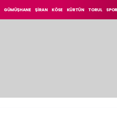
GÜMÜŞHANE
ŞİRAN
KÖSE
KÜRTÜN
TORUL
SPO