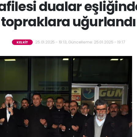
filesi dualar eşliğind
topraklara uğurlandı
25.01.2025 - 19:13, Güncelleme: 25.01.2025 - 19:17
KELKİT