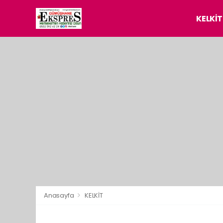
KELKİT
Anasayfa
KELKİT