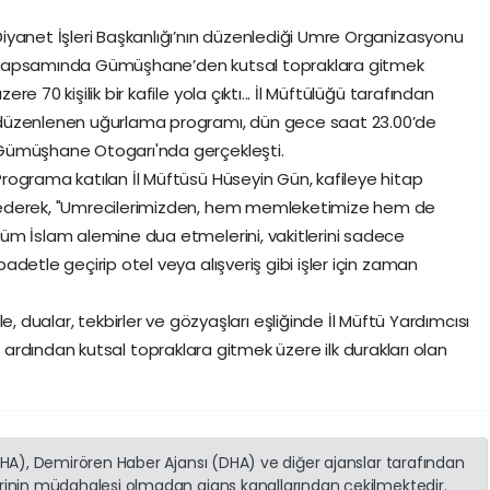
Diyanet İşleri Başkanlığı’nın düzenlediği Umre Organizasyonu
kapsamında Gümüşhane’den kutsal topraklara gitmek
zere 70 kişilik bir kafile yola çıktı... İl Müftülüğü tarafından
düzenlenen uğurlama programı, dün gece saat 23.00’de
Gümüşhane Otogarı'nda gerçekleşti.
Programa katılan İl Müftüsü Hüseyin Gün, kafileye hitap
ederek, "Umrecilerimizden, hem memleketimize hem de
tüm İslam alemine dua etmelerini, vakitlerini sadece
badetle geçirip otel veya alışveriş gibi işler için zaman
file, dualar, tekbirler ve gözyaşları eşliğinde İl Müftü Yardımcısı
rdından kutsal topraklara gitmek üzere ilk durakları olan
(İHA), Demirören Haber Ajansı (DHA) ve diğer ajanslar tarafından
erinin müdahalesi olmadan ajans kanallarından çekilmektedir.