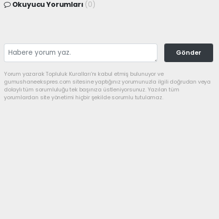
Okuyucu Yorumları
(0)
Gönder
Yorum yazarak Topluluk Kuralları’nı kabul etmiş bulunuyor ve
gumushaneekspres.com sitesine yaptığınız yorumunuzla ilgili doğrudan veya
dolaylı tüm sorumluluğu tek başınıza üstleniyorsunuz. Yazılan tüm
yorumlardan site yönetimi hiçbir şekilde sorumlu tutulamaz.