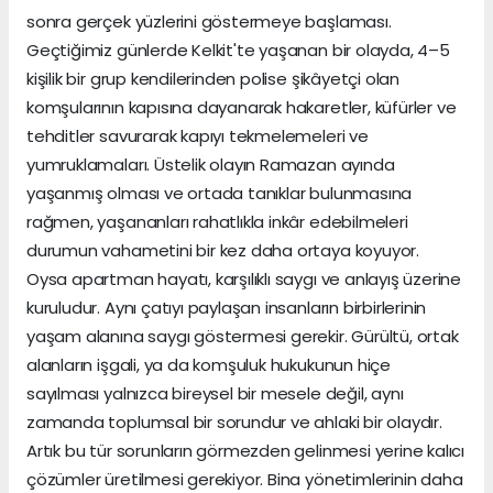
sonra gerçek yüzlerini göstermeye başlaması.
Geçtiğimiz günlerde Kelkit'te yaşanan bir olayda, 4–5
kişilik bir grup kendilerinden polise şikâyetçi olan
komşularının kapısına dayanarak hakaretler, küfürler ve
tehditler savurarak kapıyı tekmelemeleri ve
yumruklamaları. Üstelik olayın Ramazan ayında
yaşanmış olması ve ortada tanıklar bulunmasına
rağmen, yaşananları rahatlıkla inkâr edebilmeleri
durumun vahametini bir kez daha ortaya koyuyor.
Oysa apartman hayatı, karşılıklı saygı ve anlayış üzerine
kuruludur. Aynı çatıyı paylaşan insanların birbirlerinin
yaşam alanına saygı göstermesi gerekir. Gürültü, ortak
alanların işgali, ya da komşuluk hukukunun hiçe
sayılması yalnızca bireysel bir mesele değil, aynı
zamanda toplumsal bir sorundur ve ahlaki bir olaydır.
Artık bu tür sorunların görmezden gelinmesi yerine kalıcı
çözümler üretilmesi gerekiyor. Bina yönetimlerinin daha