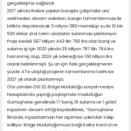
gerçekleşme sağlandı.
2017 yılında ihalesi yapılan barajda çalışmalar ara
verilmeden devam ederken, barajın tamamlanması ile
birlikte depolanacak 3 milyon 380 metreküp su ile 10 bin
930 dekar zirai tarım arazisinin sulanması planlanıyor.
Proje bedeli 597 Milyon 443 Bin 760 lira olan baraj ve
sulama işi için 2023 yılında 35 Milyon 787 Bin 764 lira
harcanmış olup, 2024 yılı ödeneği ise 150 Milyon lira
olarak belirlenmişti. Şu an için fiziki gerçekleşmenin
yüzde 47’e ulaştığı projenin tamamlanma tarihi ise
2027 yılı olarak planlanmıştı.
Öte yandan DSİ 22. Bölge Müdürlüğü sosyal medya
hesaplarında yaptığı paylaşımda müdürlüğün
Gümüşhane genelinde 17 baraj, 16 sulama ve 1 gölet
inşaatının devam ettiği kaydedilerek, “Gümüşhane
İlimizde, inşaatlarımızın her aşaması yakından takip
ediliyor. Bölge Müdürlüğümüze bağlı Kalite Kontrol ve