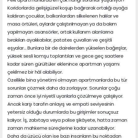
Koridorlarda gelişigüzel koşup bağırarak ortalığı ayağa
kaldıran çocuklar, balkonlardan silkelenen halılar ve
masa örtüleri, aylardır çalıştırılmayan ya da bakım
yapılmayan asansörler, ortak kullanım alanlarına
bırakılan ayakkabılar, patates çuvalları ve çeşitli
eşyalar… Bunlara bir de dairelerden yükselen bağırışlar,
yüksek sesli komşu toplantıları ve gece geç saatlere
kadar süren gürültüler eklenince apartman yaşamı
çekilmez bir hâl alabiliyor.
Özellikle bina yönetimi olmayan apartmanlarda bu tür
sorunları çözmek daha da zorlaşıyor. Sorunlar çoğu
zaman önce iyi niyetli uyarılarla çözülmeye çalışılıyor.
Ancak karşı tarafın anlayış ve empati seviyesinin
yetersiz olduğu durumlarda bu girişimler sonuçsuz
kalıyor. İş, zabıtaya veya polise şikâyete, hatta zaman
zaman mahkeme süreçlerine kadar uzanabiliyor.
Daha da üzücü olan ise bazı insanların bu noktadan