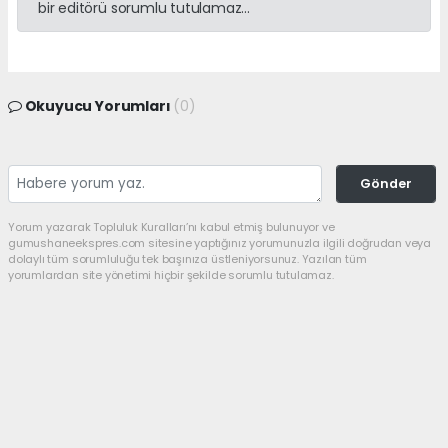
bir editörü sorumlu tutulamaz...
Okuyucu Yorumları
(0)
Gönder
Yorum yazarak Topluluk Kuralları’nı kabul etmiş bulunuyor ve
gumushaneekspres.com sitesine yaptığınız yorumunuzla ilgili doğrudan veya
dolaylı tüm sorumluluğu tek başınıza üstleniyorsunuz. Yazılan tüm
yorumlardan site yönetimi hiçbir şekilde sorumlu tutulamaz.