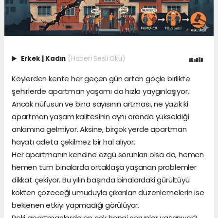
Erkek
|
Kadın
(Haberi Sesli Oku)
Köylerden kente her geçen gün artan göçle birlikte
şehirlerde apartman yaşamı da hızla yaygınlaşıyor.
Ancak nüfusun ve bina sayısının artması, ne yazık ki
apartman yaşam kalitesinin aynı oranda yükseldiği
anlamına gelmiyor. Aksine, birçok yerde apartman
hayatı adeta çekilmez bir hal alıyor.
Her apartmanın kendine özgü sorunları olsa da, hemen
hemen tüm binalarda ortaklaşa yaşanan problemler
dikkat çekiyor. Bu yılın başında binalardaki gürültüyü
kökten çözeceği umuduyla çıkarılan düzenlemelerin ise
beklenen etkiyi yapmadığı görülüyor.
Peki apartmanlarda en çok hangi sorunlar yaşanıyor?