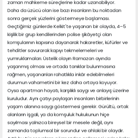
zaman mahkeme süreçlerine kadar uzanabiliyor.
Daha da üzücü olan ise bazı insanların bu noktadan
sonra gerçek yüzlerini göstermeye başlaması.
Geçtiğimiz günlerde Kelkit'te yaşanan bir olayda, 4–5
kişilik bir grup kendilerinden polise şikâyetçi olan
komşularının kapısına dayanarak hakaretler, küfürler ve
tehditler savurarak kapıyı tekmelemeleri ve
yumruklamaları. Üstelik olayın Ramazan ayında
yaşanmış olması ve ortada tanıklar bulunmasına
rağmen, yaşananları rahatlıkla inkâr edebilmeleri
durumun vahametini bir kez daha ortaya koyuyor.
Oysa apartman hayatı, karşılıklı saygı ve anlayış üzerine
kuruludur. Aynı çatıyı paylaşan insanların birbirlerinin
yaşam alanına saygı göstermesi gerekir. Gürültü, ortak
alanların işgali, ya da komşuluk hukukunun hiçe
sayılması yalnızca bireysel bir mesele değil, aynı
zamanda toplumsal bir sorundur ve ahlaki bir olaydır.