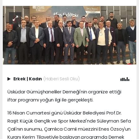
Erkek
|
Kadın
(Haberi Sesli Oku)
Üsküdar Gümüşhaneliler Derneği'nin organize ettiği
iftar programı yoğun ilgi ile gerçekleşti.
16 Nisan Cumartesi günü Üsküdar Belediyesi Prof.Dr.
Raşit Küçük Gençlik ve Spor Merkezi'nde Süleyman Sefa
Çalı'nın sunumu, Çamlıca Camii müezzini Enes Özsoy'un
Kuranı Kerim Tilavetiyle başlayan programda Dernek