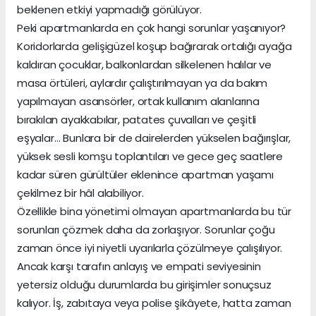
beklenen etkiyi yapmadığı görülüyor.
Peki apartmanlarda en çok hangi sorunlar yaşanıyor?
Koridorlarda gelişigüzel koşup bağırarak ortalığı ayağa
kaldıran çocuklar, balkonlardan silkelenen halılar ve
masa örtüleri, aylardır çalıştırılmayan ya da bakım
yapılmayan asansörler, ortak kullanım alanlarına
bırakılan ayakkabılar, patates çuvalları ve çeşitli
eşyalar… Bunlara bir de dairelerden yükselen bağırışlar,
yüksek sesli komşu toplantıları ve gece geç saatlere
kadar süren gürültüler eklenince apartman yaşamı
çekilmez bir hâl alabiliyor.
Özellikle bina yönetimi olmayan apartmanlarda bu tür
sorunları çözmek daha da zorlaşıyor. Sorunlar çoğu
zaman önce iyi niyetli uyarılarla çözülmeye çalışılıyor.
Ancak karşı tarafın anlayış ve empati seviyesinin
yetersiz olduğu durumlarda bu girişimler sonuçsuz
kalıyor. İş, zabıtaya veya polise şikâyete, hatta zaman