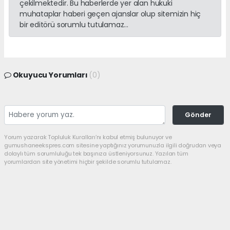
çekilmektedir. Bu haberlerde yer alan hukuki
muhataplar haberi geçen ajanslar olup sitemizin hiç
bir editörü sorumlu tutulamaz...
Okuyucu Yorumları
(0)
Gönder
Yorum yazarak Topluluk Kuralları’nı kabul etmiş bulunuyor ve
gumushaneekspres.com sitesine yaptığınız yorumunuzla ilgili doğrudan veya
dolaylı tüm sorumluluğu tek başınıza üstleniyorsunuz. Yazılan tüm
yorumlardan site yönetimi hiçbir şekilde sorumlu tutulamaz.