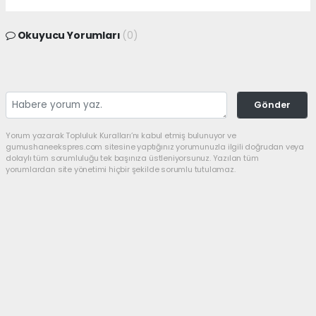
Okuyucu Yorumları
(0)
Gönder
Yorum yazarak Topluluk Kuralları’nı kabul etmiş bulunuyor ve
gumushaneekspres.com sitesine yaptığınız yorumunuzla ilgili doğrudan veya
dolaylı tüm sorumluluğu tek başınıza üstleniyorsunuz. Yazılan tüm
yorumlardan site yönetimi hiçbir şekilde sorumlu tutulamaz.