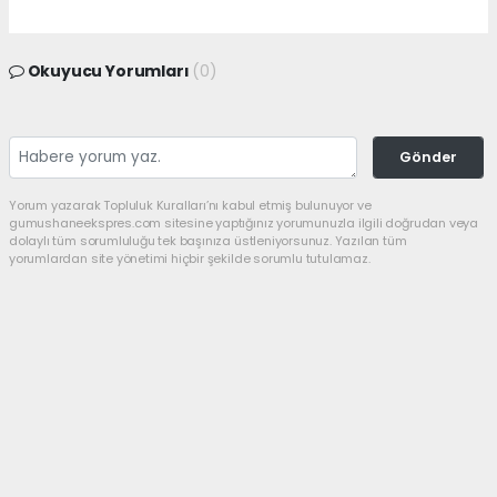
Okuyucu Yorumları
(0)
Gönder
Yorum yazarak Topluluk Kuralları’nı kabul etmiş bulunuyor ve
gumushaneekspres.com sitesine yaptığınız yorumunuzla ilgili doğrudan veya
dolaylı tüm sorumluluğu tek başınıza üstleniyorsunuz. Yazılan tüm
yorumlardan site yönetimi hiçbir şekilde sorumlu tutulamaz.