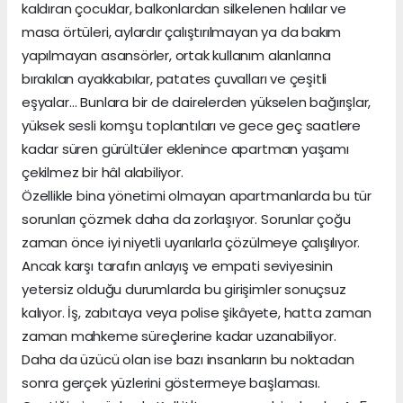
kaldıran çocuklar, balkonlardan silkelenen halılar ve
masa örtüleri, aylardır çalıştırılmayan ya da bakım
yapılmayan asansörler, ortak kullanım alanlarına
bırakılan ayakkabılar, patates çuvalları ve çeşitli
eşyalar… Bunlara bir de dairelerden yükselen bağırışlar,
yüksek sesli komşu toplantıları ve gece geç saatlere
kadar süren gürültüler eklenince apartman yaşamı
çekilmez bir hâl alabiliyor.
Özellikle bina yönetimi olmayan apartmanlarda bu tür
sorunları çözmek daha da zorlaşıyor. Sorunlar çoğu
zaman önce iyi niyetli uyarılarla çözülmeye çalışılıyor.
Ancak karşı tarafın anlayış ve empati seviyesinin
yetersiz olduğu durumlarda bu girişimler sonuçsuz
kalıyor. İş, zabıtaya veya polise şikâyete, hatta zaman
zaman mahkeme süreçlerine kadar uzanabiliyor.
Daha da üzücü olan ise bazı insanların bu noktadan
sonra gerçek yüzlerini göstermeye başlaması.