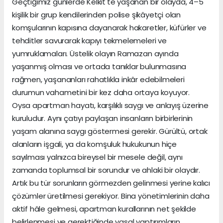
Geçtiğimiz günlerde Kelkit'te yaşanan bir olayda, 4–5
kişilik bir grup kendilerinden polise şikâyetçi olan
komşularının kapısına dayanarak hakaretler, küfürler ve
tehditler savurarak kapıyı tekmelemeleri ve
yumruklamaları. Üstelik olayın Ramazan ayında
yaşanmış olması ve ortada tanıklar bulunmasına
rağmen, yaşananları rahatlıkla inkâr edebilmeleri
durumun vahametini bir kez daha ortaya koyuyor.
Oysa apartman hayatı, karşılıklı saygı ve anlayış üzerine
kuruludur. Aynı çatıyı paylaşan insanların birbirlerinin
yaşam alanına saygı göstermesi gerekir. Gürültü, ortak
alanların işgali, ya da komşuluk hukukunun hiçe
sayılması yalnızca bireysel bir mesele değil, aynı
zamanda toplumsal bir sorundur ve ahlaki bir olaydır.
Artık bu tür sorunların görmezden gelinmesi yerine kalıcı
çözümler üretilmesi gerekiyor. Bina yönetimlerinin daha
aktif hâle gelmesi, apartman kurallarının net şekilde
belirlenmesi ve gerektiğinde yasal yaptırımların