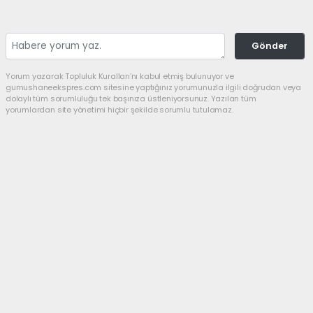
Gönder
Yorum yazarak Topluluk Kuralları’nı kabul etmiş bulunuyor ve
gumushaneekspres.com sitesine yaptığınız yorumunuzla ilgili doğrudan veya
dolaylı tüm sorumluluğu tek başınıza üstleniyorsunuz. Yazılan tüm
yorumlardan site yönetimi hiçbir şekilde sorumlu tutulamaz.