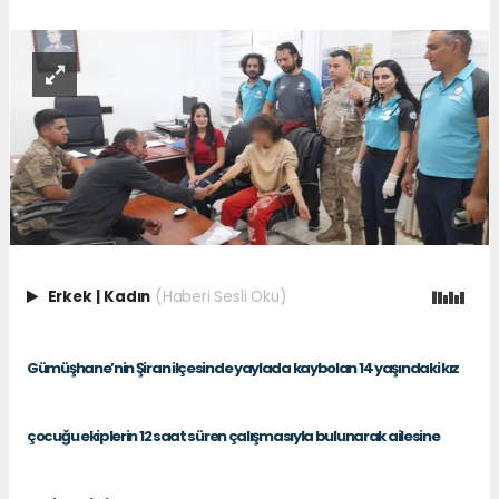
Erkek
|
Kadın
(Haberi Sesli Oku)
Gümüşhane’nin Şiran ilçesinde yaylada kaybolan 14 yaşındaki kız
çocuğu ekiplerin 12 saat süren çalışmasıyla bulunarak ailesine