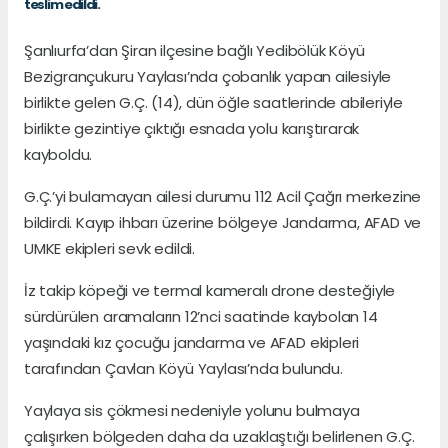
teslim edildi.
Şanlıurfa’dan Şiran ilçesine bağlı Yedibölük Köyü
Bezigrançukuru Yaylası’nda çobanlık yapan ailesiyle
birlikte gelen G.Ç. (14), dün öğle saatlerinde abileriyle
birlikte gezintiye çıktığı esnada yolu karıştırarak
kayboldu.
G.Ç.’yi bulamayan ailesi durumu 112 Acil Çağrı merkezine
bildirdi. Kayıp ihbarı üzerine bölgeye Jandarma, AFAD ve
UMKE ekipleri sevk edildi.
İz takip köpeği ve termal kameralı drone desteğiyle
sürdürülen aramaların 12’nci saatinde kaybolan 14
yaşındaki kız çocuğu jandarma ve AFAD ekipleri
tarafından Çavlan Köyü Yaylası’nda bulundu.
Yaylaya sis çökmesi nedeniyle yolunu bulmaya
çalışırken bölgeden daha da uzaklaştığı belirlenen G.Ç.