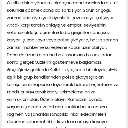
Özellikle bina yönetimi olmayan apartmanlarda bu tür
sorunları çözmek daha da zorlaşıyor. Sorunlar çoğu
zaman önce iyi niyetli uyarılarla çözülmeye çalışılıyor.
Ancak karşı tarafın anlayış ve empati seviyesinin
yetersiz olduğu durumlarda bu girişimler sonuçsuz
kalıyor. İş, zabıtaya veya polise şikâyete, hatta zaman
zaman mahkeme süreçlerine kadar uzanabiliyor.
Daha da üzücü olan ise bazı insanların bu noktadan
sonra gerçek yüzlerini göstermeye başlaması.
Geçtiğimiz günlerde Kelkit'te yaşanan bir olayda, 4–5
kişilik bir grup kendilerinden polise şikâyetçi olan
komşularının kapısına dayanarak hakaretler, küfürler ve
tehditler savurarak kapıyı tekmelemeleri ve
yumruklamaları. Üstelik olayın Ramazan ayında
yaşanmış olması ve ortada tanıklar bulunmasına
rağmen, yaşananları rahatlıkla inkâr edebilmeleri
durumun vahametini bir kez daha ortaya koyuyor.