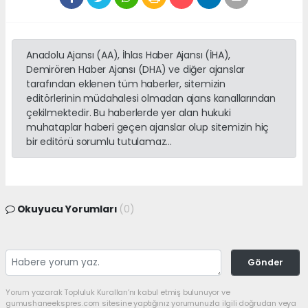
Anadolu Ajansı (AA), İhlas Haber Ajansı (İHA),
Demirören Haber Ajansı (DHA) ve diğer ajanslar
tarafından eklenen tüm haberler, sitemizin
editörlerinin müdahalesi olmadan ajans kanallarından
çekilmektedir. Bu haberlerde yer alan hukuki
muhataplar haberi geçen ajanslar olup sitemizin hiç
bir editörü sorumlu tutulamaz...
Okuyucu Yorumları
(0)
Gönder
Yorum yazarak Topluluk Kuralları’nı kabul etmiş bulunuyor ve
gumushaneekspres.com sitesine yaptığınız yorumunuzla ilgili doğrudan veya