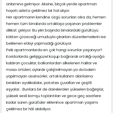
anlamına gelmiyor. Aksine, birçok yerde apartman
hayatı adeta çekilmez bir hal alıyor.
Her apartmanın kendine özgü sorunları olsa da, hemen
hemen tüm binalarda ortaklaşa yaşanan problemler
dikkat çekiyor. Bu yılın başında binalardaki gürültüyü
kökten çözeceği umuduyla çıkarılan düzenlemelerin ise
beklenen etkiyi yapmadığı görülüyor.
Peki apartmanlarda en çok hangi sorunlar yaşanıyor?
Koridorlarda gelişigüzel koşup bağırarak ortalığı ayağa
kaldıran çocuklar, balkonlardan silkelenen halılar ve
masa örtüleri, aylardır çalıştırılmayan ya da bakım
yapılmayan asansörler, ortak kullanım alanlarına
bırakılan ayakkabılar, patates çuvalları ve çeşitli
eşyalar… Bunlara bir de dairelerden yükselen bağırışlar,
yüksek sesli komşu toplantıları ve gece geç saatlere
kadar süren gürültüler eklenince apartman yaşamı
çekilmez bir hâl alabiliyor.