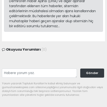
Demirören Haber Ajansı (DHA) ve diğer ajanslar
tarafından eklenen tüm haberler, sitemizin
editörlerinin müdahalesi olmadan ajans kanallarından
çekilmektedir. Bu haberlerde yer alan hukuki
muhataplar haberi geçen ajanslar olup sitemizin hiç
bir editörü sorumlu tutulamaz...
Okuyucu Yorumları
(0)
Gönder
Yorum yazarak Topluluk Kuralları’nı kabul etmiş bulunuyor ve
gumushaneekspres.com sitesine yaptığınız yorumunuzla ilgili doğrudan veya
dolaylı tüm sorumluluğu tek başınıza üstleniyorsunuz. Yazılan tüm
yorumlardan site yönetimi hiçbir şekilde sorumlu tutulamaz.