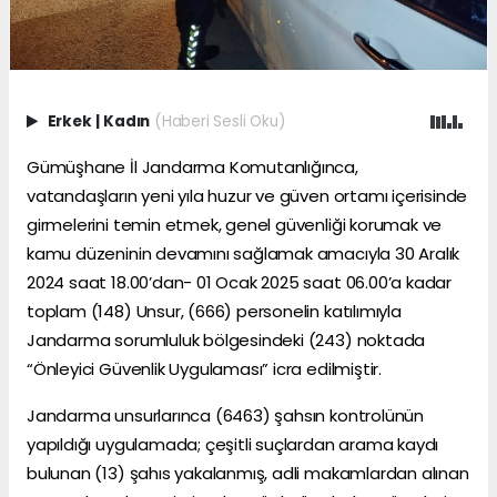
Erkek
|
Kadın
(Haberi Sesli Oku)
Gümüşhane İl Jandarma Komutanlığınca,
vatandaşların yeni yıla huzur ve güven ortamı içerisinde
girmelerini temin etmek, genel güvenliği korumak ve
kamu düzeninin devamını sağlamak amacıyla 30 Aralık
2024 saat 18.00’dan- 01 Ocak 2025 saat 06.00’a kadar
toplam (148) Unsur, (666) personelin katılımıyla
Jandarma sorumluluk bölgesindeki (243) noktada
“Önleyici Güvenlik Uygulaması” icra edilmiştir.
Jandarma unsurlarınca (6463) şahsın kontrolünün
yapıldığı uygulamada; çeşitli suçlardan arama kaydı
bulunan (13) şahıs yakalanmış, adli makamlardan alınan