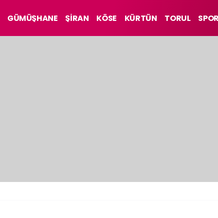
GÜMÜŞHANE
ŞİRAN
KÖSE
KÜRTÜN
TORUL
SPO