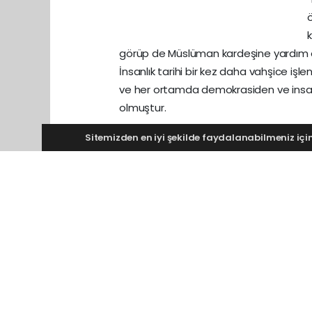
k
görüp de Müslüman kardeşine yardım 
İnsanlık tarihi bir kez daha vahşice işl
ve her ortamda demokrasiden ve insan
olmuştur.
Hac farizası Müslümanların tevhit çağrısı
Sitemizden en iyi şekilde faydalanabilmeniz için 
gereğidir. Peygamber efendimiz bizi ma
vasıflandırmıştır. Şimdi biz nasıl oluy
sesiz tepkisiz kalabiliyoruz.
Eğer bu acıya tepkisiz kalabiliyorsak b
olmamızdır. Yoksa böyle bir insanlık dra
olması gerekirdi. Eğer bu vahşice saldı
katlamalarına devam edebiliyorlarsa 
aramak gerekir.