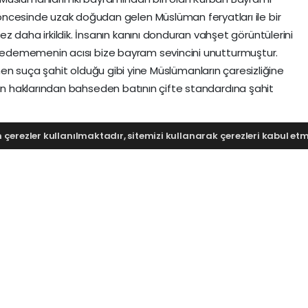
öncesinde uzak doğudan gelen Müslüman feryatları ile bir
ez daha irkildik. İnsanın kanını donduran vahşet görüntülerini
edememenin acısı bize bayram sevincini unutturmuştur.
enen suça şahit olduğu gibi yine Müslümanların çaresizliğine
 haklarından bahseden batının çifte standardına şahit
na vermiş oldukları karşılık ve birliğin ümmet bilincinin bir
çerezler kullanılmaktadır, sitemizi kullanarak çerezleri kabul etmi
şrıktan mağribe kadar tek bir vücudun azaları gibi
or da ümmet olarak Müslümanlar olarak bir azamız kesilirken
unun tek bir izahı olabilir o da ümmet olarak uyuşturulmuş
mı karşısında çıkan tepkiler o Budistlerin uykusunu kaçırmış
rıları yapan Budist çetelerinin uykusu kaçmıyorsa, hala
sorunu onlarda değil onların uykusunu kaçırmayan ümmette