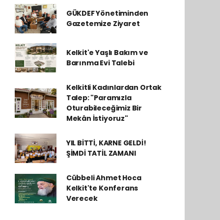
GÜKDEF Yönetiminden
Gazetemize Ziyaret
Kelkit'e Yaşlı Bakım ve
Barınma Evi Talebi
Kelkitli Kadınlardan Ortak
Talep: "Paramızla
Oturabileceğimiz Bir
Mekân İstiyoruz"
YIL BİTTİ, KARNE GELDİ!
ŞİMDİ TATİL ZAMANI
Cübbeli Ahmet Hoca
Kelkit'te Konferans
Verecek