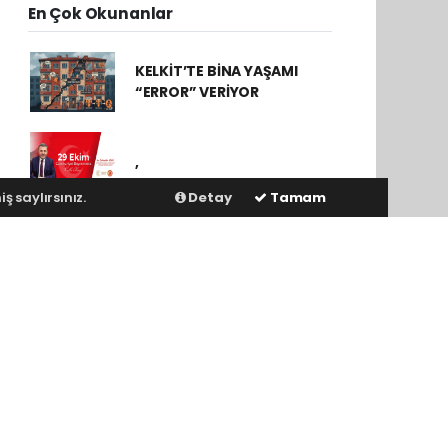
En Çok Okunanlar
KELKİT’TE BİNA YAŞAMI
“ERROR” VERİYOR
,
ş saylırsınız.
Detay
Tamam
,
Cumhurbaşkanı
Erdoğan’ın Tasarruf
Mesajı Sonrası Gözler
Söğütlü ve Deredolu
Belediyelerine Çevrildi
Belediye Başkanı