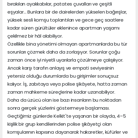
bırakılan ayakkabılar, patates çuvalları ve çeşitli
eşyalar… Bunlara bir de dairelerden yükselen bağırışlar,
yüksek sesli komşu toplantıları ve gece geç saatlere
kadar süren gürültüler eklenince apartman yaşamı
çekilmez bir hâl alabiliyor.
Özellikle bina yönetimi olmayan apartmanlarda bu tür
sorunları çözmek daha da zorlaşıyor. Sorunlar çoğu
zaman önce iyi niyetli uyarılarla çözülmeye çalışılıyor.
Ancak karşı tarafın anlayış ve empati seviyesinin
yetersiz olduğu durumlarda bu girişimler sonuçsuz
kalıyor. İş, zabıtaya veya polise şikâyete, hatta zaman
zaman mahkeme süreçlerine kadar uzanabiliyor.
Daha da üzücü olan ise bazı insanların bu noktadan
sonra gerçek yüzlerini göstermeye başlaması.
Geçtiğimiz günlerde Kelkit'te yaşanan bir olayda, 4–5
kişilik bir grup kendilerinden polise şikâyetçi olan
komşularının kapısına dayanarak hakaretler, küfürler ve