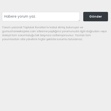
Gönder
Yorum yazarak Topluluk Kuralları’nı kabul etmiş bulunuyor ve
gumushaneekspres.com sitesine yaptığınız yorumunuzla ilgili doğrudan veya
dolaylı tüm sorumluluğu tek başınıza üstleniyorsunuz. Yazılan tüm
yorumlardan site yönetimi hiçbir şekilde sorumlu tutulamaz.