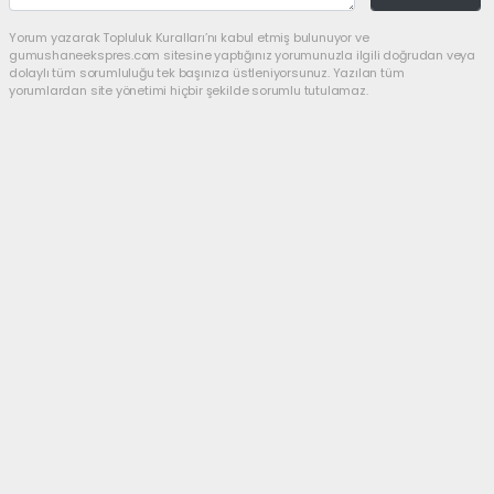
Yorum yazarak Topluluk Kuralları’nı kabul etmiş bulunuyor ve
gumushaneekspres.com sitesine yaptığınız yorumunuzla ilgili doğrudan veya
dolaylı tüm sorumluluğu tek başınıza üstleniyorsunuz. Yazılan tüm
yorumlardan site yönetimi hiçbir şekilde sorumlu tutulamaz.