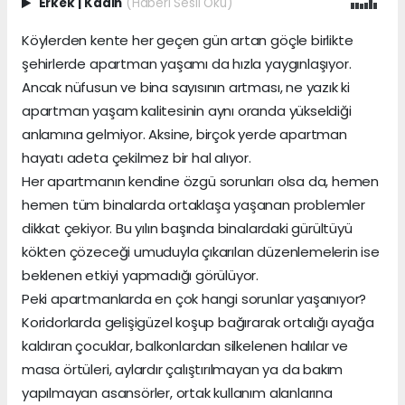
Erkek
|
Kadın
(Haberi Sesli Oku)
Köylerden kente her geçen gün artan göçle birlikte
şehirlerde apartman yaşamı da hızla yaygınlaşıyor.
Ancak nüfusun ve bina sayısının artması, ne yazık ki
apartman yaşam kalitesinin aynı oranda yükseldiği
anlamına gelmiyor. Aksine, birçok yerde apartman
hayatı adeta çekilmez bir hal alıyor.
Her apartmanın kendine özgü sorunları olsa da, hemen
hemen tüm binalarda ortaklaşa yaşanan problemler
dikkat çekiyor. Bu yılın başında binalardaki gürültüyü
kökten çözeceği umuduyla çıkarılan düzenlemelerin ise
beklenen etkiyi yapmadığı görülüyor.
Peki apartmanlarda en çok hangi sorunlar yaşanıyor?
Koridorlarda gelişigüzel koşup bağırarak ortalığı ayağa
kaldıran çocuklar, balkonlardan silkelenen halılar ve
masa örtüleri, aylardır çalıştırılmayan ya da bakım
yapılmayan asansörler, ortak kullanım alanlarına