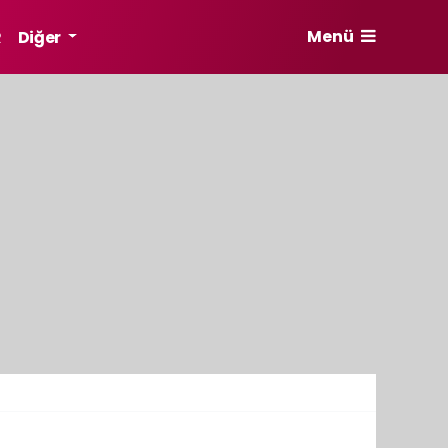
Menü
R
Diğer