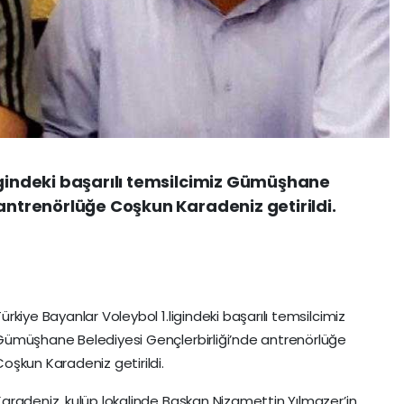
igindeki başarılı temsilcimiz Gümüşhane
 antrenörlüğe Coşkun Karadeniz getirildi.
ürkiye Bayanlar Voleybol 1.ligindeki başarılı temsilcimiz
Gümüşhane Belediyesi Gençlerbirliği’nde antrenörlüğe
Coşkun Karadeniz getirildi.
Karadeniz, kulüp lokalinde Başkan Nizamettin Yılmazer’in