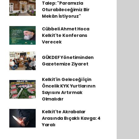
Talep: "Paramızla
Oturabileceğimiz Bir
Mekân İstiyoruz"
Cübbeli Ahmet Hoca
Kelkit'te Konferans
Verecek
GÜKDEF Yönetiminden
Gazetemize Ziyaret
Kelkit'in Geleceği İçin
Öncelik KYK Yurtlarının
Sayısını Artırmak
Olmalıdır
Kelkit'te Akrabalar
Arasında Bıçaklı Kavga: 4
Yaralı