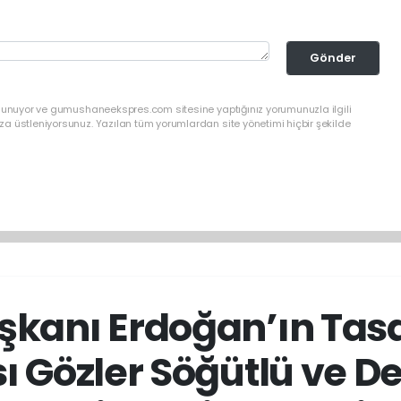
Gönder
ulunuyor ve gumushaneekspres.com sitesine yaptığınız yorumunuzla ilgili
a üstleniyorsunuz. Yazılan tüm yorumlardan site yönetimi hiçbir şekilde
anı Erdoğan’ın Tasa
ı Gözler Söğütlü ve D