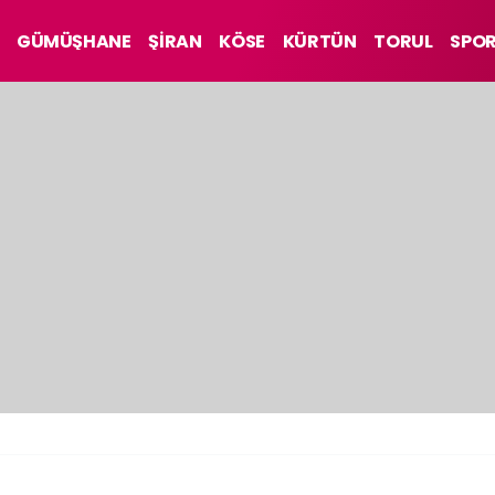
GÜMÜŞHANE
ŞİRAN
KÖSE
KÜRTÜN
TORUL
SPO