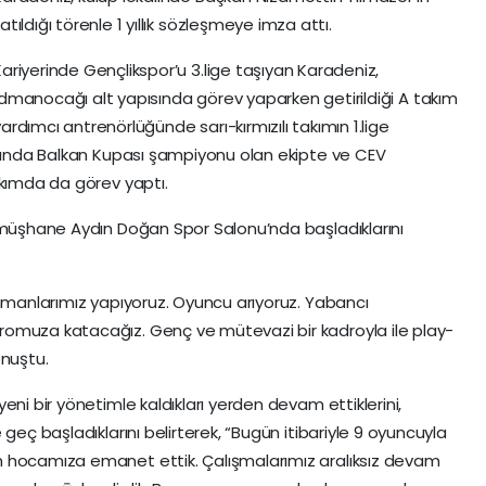
atıldığı törenle 1 yıllık sözleşmeye imza attı.
Kariyerinde Gençlikspor’u 3.lige taşıyan Karadeniz,
İdmanocağı alt yapısında görev yaparken getirildiği A takım
ardımcı antrenörlüğünde sarı-kırmızılı takımın 1.lige
ılında Balkan Kupası şampiyonu olan ekipte ve CEV
akımda da görev yaptı.
Gümüşhane Aydın Doğan Spor Salonu’nda başladıklarını
enmanlarımız yapıyoruz. Oyuncu arıyoruz. Yabancı
omuza katacağız. Genç ve mütevazi bir kadroyla ile play-
onuştu.
eni bir yönetimle kaldıkları yerden devam ettiklerini,
geç başladıklarını belirterek, “Bugün itibariyle 9 oyuncuyla
n hocamıza emanet ettik. Çalışmalarımız aralıksız devam