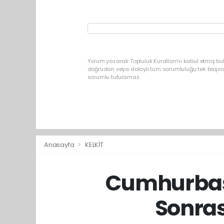
Yorum yazarak Topluluk Kuralları’nı kabul etmiş b
doğrudan veya dolaylı tüm sorumluluğu tek başınız
sorumlu tutulamaz.
Anasayfa
KELKİT
Cumhurbaşk
Sonras