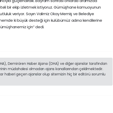
bancıyla gūçlendirdik. Bayram sonrası onlarda aramızda
iteli bir ekip izletmek istiyoruz. Gümüşhane kamuoyunun
tluluk veriyor. Sayın Valimiz Okay Memiş ve Belediye
nemde ki büyük desteği için kulübümüz adına kendilerine
 Gümüşhanemiz için” dedi.
(İHA), Demirören Haber Ajansı (DHA) ve diğer ajanslar tarafından
erinin müdahalesi olmadan ajans kanallarından çekilmektedir.
r haberi geçen ajanslar olup sitemizin hiç bir editörü sorumlu