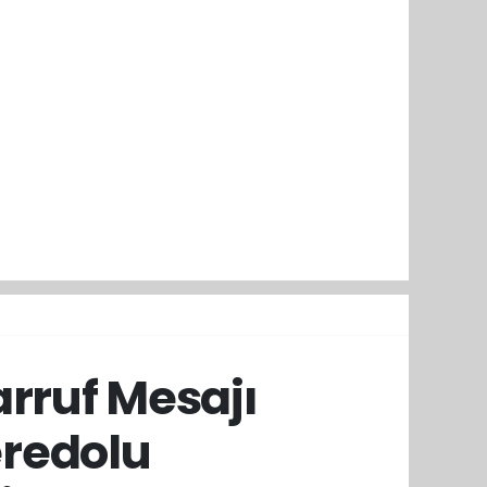
rruf Mesajı
eredolu