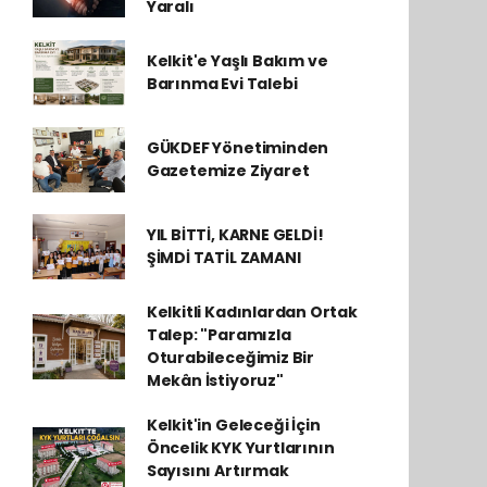
Yaralı
Kelkit'e Yaşlı Bakım ve
Barınma Evi Talebi
GÜKDEF Yönetiminden
Gazetemize Ziyaret
YIL BİTTİ, KARNE GELDİ!
ŞİMDİ TATİL ZAMANI
Kelkitli Kadınlardan Ortak
Talep: "Paramızla
Oturabileceğimiz Bir
Mekân İstiyoruz"
Kelkit'in Geleceği İçin
Öncelik KYK Yurtlarının
Sayısını Artırmak