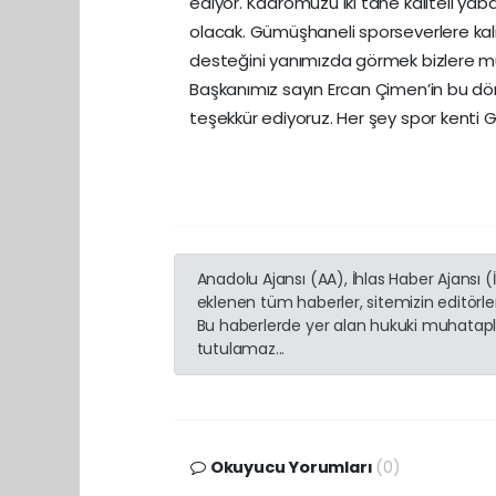
ediyor. Kadromuzu iki tane kaliteli ya
olacak. Gümüşhaneli sporseverlere kal
desteğini yanımızda görmek bizlere mu
Başkanımız sayın Ercan Çimen’in bu dö
teşekkür ediyoruz. Her şey spor kenti
Anadolu Ajansı (AA), İhlas Haber Ajansı 
eklenen tüm haberler, sitemizin editörl
Bu haberlerde yer alan hukuki muhatapla
tutulamaz...
Okuyucu Yorumları
(0)