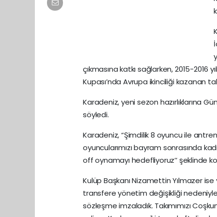
k
y
çıkmasına katkı sağlarken, 2015-2016 y
Kupası’nda Avrupa ikinciliği kazanan t
Karadeniz, yeni sezon hazırlıklarına 
söyledi.
Karadeniz, “Şimdilik 8 oyuncu ile antr
oyuncularımızı bayram sonrasında kadr
off oynamayı hedefliyoruz’’ şeklinde k
Kulüp Başkanı Nizamettin Yılmazer ise y
transfere yönetim değişikliği nedeniyle 
sözleşme imzaladık. Takımımızı Coşku