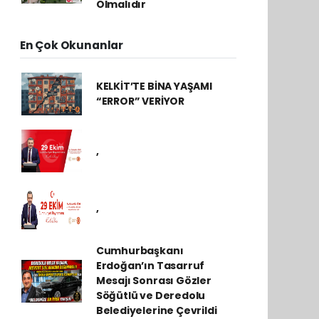
Olmalıdır
En Çok Okunanlar
KELKİT’TE BİNA YAŞAMI
“ERROR” VERİYOR
,
,
Cumhurbaşkanı
Erdoğan’ın Tasarruf
Mesajı Sonrası Gözler
Söğütlü ve Deredolu
Belediyelerine Çevrildi