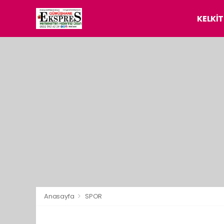
KELKİT
Anasayfa
SPOR