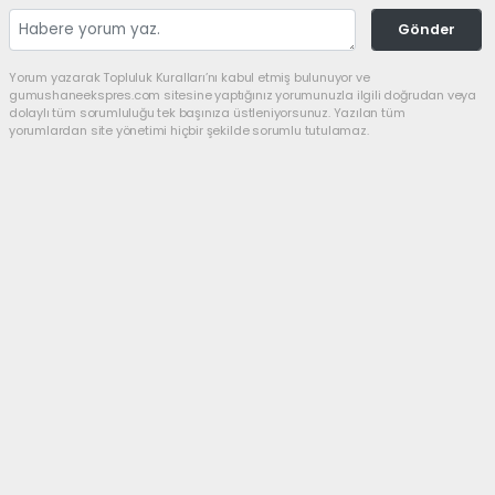
Gönder
Yorum yazarak Topluluk Kuralları’nı kabul etmiş bulunuyor ve
gumushaneekspres.com sitesine yaptığınız yorumunuzla ilgili doğrudan veya
dolaylı tüm sorumluluğu tek başınıza üstleniyorsunuz. Yazılan tüm
yorumlardan site yönetimi hiçbir şekilde sorumlu tutulamaz.