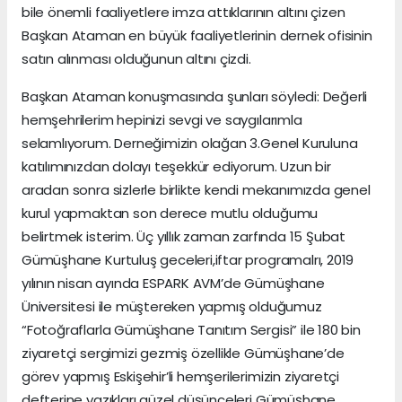
bile önemli faaliyetlere imza attıklarının altını çizen
Başkan Ataman en büyük faaliyetlerinin dernek ofisinin
satın alınması olduğunun altını çizdi.
Başkan Ataman konuşmasında şunları söyledi: Değerli
hemşehrilerim hepinizi sevgi ve saygılarımla
selamlıyorum. Derneğimizin olağan 3.Genel Kuruluna
katılımınızdan dolayı teşekkür ediyorum. Uzun bir
aradan sonra sizlerle birlikte kendi mekanımızda genel
kurul yapmaktan son derece mutlu olduğumu
belirtmek isterim. Üç yıllık zaman zarfında 15 Şubat
Gümüşhane Kurtuluş geceleri,iftar programalrı, 2019
yılının nisan ayında ESPARK AVM’de Gümüşhane
Üniversitesi ile müştereken yapmış olduğumuz
“Fotoğraflarla Gümüşhane Tanıtım Sergisi” ile 180 bin
ziyaretçi sergimizi gezmiş özellikle Gümüşhane’de
görev yapmış Eskişehir’li hemşerilerimizin ziyaretçi
defterine yazıkları güzel düşünceleri Gümüşhane