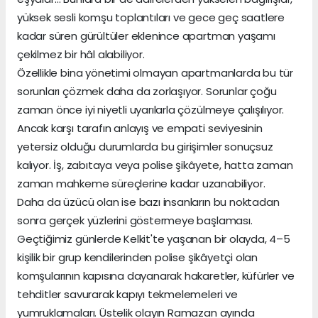
yüksek sesli komşu toplantıları ve gece geç saatlere
kadar süren gürültüler eklenince apartman yaşamı
çekilmez bir hâl alabiliyor.
Özellikle bina yönetimi olmayan apartmanlarda bu tür
sorunları çözmek daha da zorlaşıyor. Sorunlar çoğu
zaman önce iyi niyetli uyarılarla çözülmeye çalışılıyor.
Ancak karşı tarafın anlayış ve empati seviyesinin
yetersiz olduğu durumlarda bu girişimler sonuçsuz
kalıyor. İş, zabıtaya veya polise şikâyete, hatta zaman
zaman mahkeme süreçlerine kadar uzanabiliyor.
Daha da üzücü olan ise bazı insanların bu noktadan
sonra gerçek yüzlerini göstermeye başlaması.
Geçtiğimiz günlerde Kelkit'te yaşanan bir olayda, 4–5
kişilik bir grup kendilerinden polise şikâyetçi olan
komşularının kapısına dayanarak hakaretler, küfürler ve
tehditler savurarak kapıyı tekmelemeleri ve
yumruklamaları. Üstelik olayın Ramazan ayında