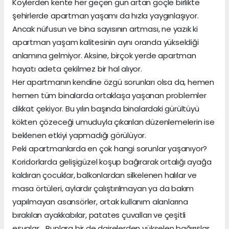
Köylerden kente her geçen gün artan göçle birlikte
şehirlerde apartman yaşamı da hızla yaygınlaşıyor.
Ancak nüfusun ve bina sayısının artması, ne yazık ki
apartman yaşam kalitesinin aynı oranda yükseldiği
anlamına gelmiyor. Aksine, birçok yerde apartman
hayatı adeta çekilmez bir hal alıyor.
Her apartmanın kendine özgü sorunları olsa da, hemen
hemen tüm binalarda ortaklaşa yaşanan problemler
dikkat çekiyor. Bu yılın başında binalardaki gürültüyü
kökten çözeceği umuduyla çıkarılan düzenlemelerin ise
beklenen etkiyi yapmadığı görülüyor.
Peki apartmanlarda en çok hangi sorunlar yaşanıyor?
Koridorlarda gelişigüzel koşup bağırarak ortalığı ayağa
kaldıran çocuklar, balkonlardan silkelenen halılar ve
masa örtüleri, aylardır çalıştırılmayan ya da bakım
yapılmayan asansörler, ortak kullanım alanlarına
bırakılan ayakkabılar, patates çuvalları ve çeşitli
eşyalar… Bunlara bir de dairelerden yükselen bağırışlar,