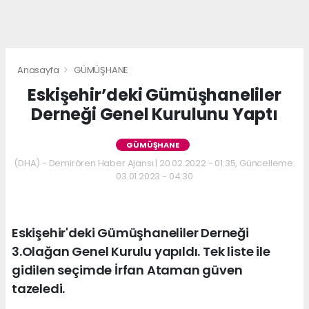
Anasayfa
GÜMÜŞHANE
Eskişehir’deki Gümüşhaneliler
Derneği Genel Kurulunu Yaptı
GÜMÜŞHANE
(DHA) - Demirören Haber Ajansı | 20.02.2022 - 01:35, Güncelleme:
03.01.2023 - 04:30
Eskişehir'deki Gümüşhaneliler Derneği
3.Olağan Genel Kurulu yapıldı. Tek liste ile
gidilen seçimde İrfan Ataman güven
tazeledi.