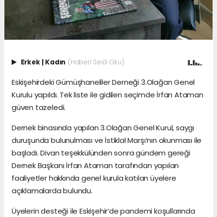
Erkek
|
Kadın
(Haberi Sesli Oku)
Eskişehirdeki Gümüşhaneliler Derneği 3.Olağan Genel
Kurulu yapıldı. Tek liste ile gidilen seçimde İrfan Ataman
güven tazeledi.
Dernek binasında yapılan 3.Olağan Genel Kurul, saygı
duruşunda bulunulması ve İstiklal Marşı’nın okunması ile
başladı. Divan teşekkülünden sonra gündem gereği
Dernek Başkanı İrfan Ataman tarafından yapılan
faaliyetler hakkında genel kurula katılan üyelere
açıklamalarda bulundu.
Üyelerin desteği ile Eskişehir’de pandemi koşullarında