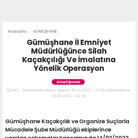
Anasayfa
GÜMÜŞHANE
Gümüşhane İl Emniyet
Müdürlüğünce Silah
Kaçakçılığı Ve İmalatına
Yönelik Operasyon
GÜMÜŞHANE
(DHA) - Demirören Haber Ajansı | 15.02.2022 - 21:59, Güncelleme:
03.01.2023 - 04:30
Gümüşhane Kaçakçılık ve Organize Suçlarla
Mücadele Şube Müdürlüğü ekiplerince
yapılan çalışmalar kapsamında 14/02/2022