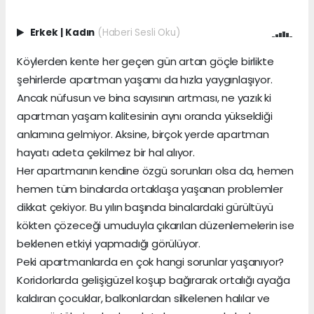
Erkek
|
Kadın
(Haberi Sesli Oku)
Köylerden kente her geçen gün artan göçle birlikte
şehirlerde apartman yaşamı da hızla yaygınlaşıyor.
Ancak nüfusun ve bina sayısının artması, ne yazık ki
apartman yaşam kalitesinin aynı oranda yükseldiği
anlamına gelmiyor. Aksine, birçok yerde apartman
hayatı adeta çekilmez bir hal alıyor.
Her apartmanın kendine özgü sorunları olsa da, hemen
hemen tüm binalarda ortaklaşa yaşanan problemler
dikkat çekiyor. Bu yılın başında binalardaki gürültüyü
kökten çözeceği umuduyla çıkarılan düzenlemelerin ise
beklenen etkiyi yapmadığı görülüyor.
Peki apartmanlarda en çok hangi sorunlar yaşanıyor?
Koridorlarda gelişigüzel koşup bağırarak ortalığı ayağa
kaldıran çocuklar, balkonlardan silkelenen halılar ve