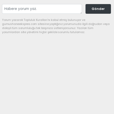
Gönder
Yorum yazarak Topluluk Kuralları’nı kabul etmiş bulunuyor ve
gumushaneekspres.com sitesine yaptığınız yorumunuzla ilgili doğrudan veya
dolaylı tüm sorumluluğu tek başınıza üstleniyorsunuz. Yazılan tüm
yorumlardan site yönetimi hiçbir şekilde sorumlu tutulamaz.