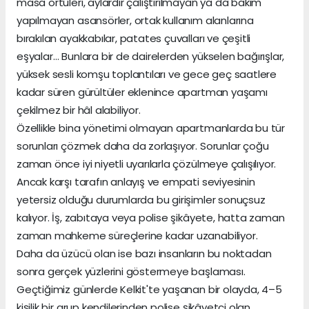
masa örtüleri, aylardır çalıştırılmayan ya da bakım
yapılmayan asansörler, ortak kullanım alanlarına
bırakılan ayakkabılar, patates çuvalları ve çeşitli
eşyalar… Bunlara bir de dairelerden yükselen bağırışlar,
yüksek sesli komşu toplantıları ve gece geç saatlere
kadar süren gürültüler eklenince apartman yaşamı
çekilmez bir hâl alabiliyor.
Özellikle bina yönetimi olmayan apartmanlarda bu tür
sorunları çözmek daha da zorlaşıyor. Sorunlar çoğu
zaman önce iyi niyetli uyarılarla çözülmeye çalışılıyor.
Ancak karşı tarafın anlayış ve empati seviyesinin
yetersiz olduğu durumlarda bu girişimler sonuçsuz
kalıyor. İş, zabıtaya veya polise şikâyete, hatta zaman
zaman mahkeme süreçlerine kadar uzanabiliyor.
Daha da üzücü olan ise bazı insanların bu noktadan
sonra gerçek yüzlerini göstermeye başlaması.
Geçtiğimiz günlerde Kelkit'te yaşanan bir olayda, 4–5
kişilik bir grup kendilerinden polise şikâyetçi olan