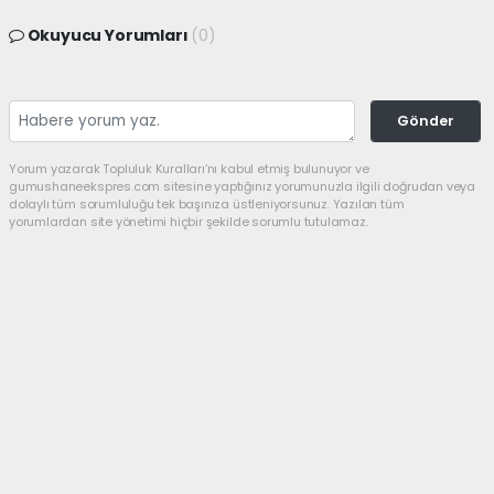
Okuyucu Yorumları
(0)
Gönder
Yorum yazarak Topluluk Kuralları’nı kabul etmiş bulunuyor ve
gumushaneekspres.com sitesine yaptığınız yorumunuzla ilgili doğrudan veya
dolaylı tüm sorumluluğu tek başınıza üstleniyorsunuz. Yazılan tüm
yorumlardan site yönetimi hiçbir şekilde sorumlu tutulamaz.