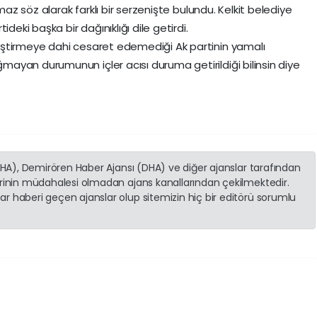
lmaz söz alarak farklı bir serzenişte bulundu. Kelkit belediye
deki başka bir dağınıklığı dile getirdi.
eştirmeye dahi cesaret edemediği Ak partinin yamalı
ayan durumunun içler acısı duruma getirildiği bilinsin diye
(İHA), Demirören Haber Ajansı (DHA) ve diğer ajanslar tarafından
erinin müdahalesi olmadan ajans kanallarından çekilmektedir.
r haberi geçen ajanslar olup sitemizin hiç bir editörü sorumlu