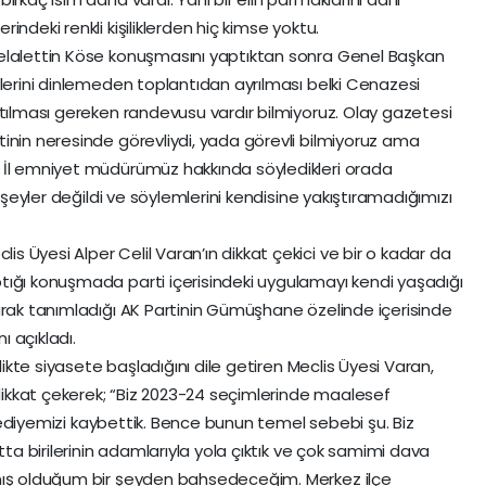
ndeki renkli kişiliklerden hiç kimse yoktu.
elalettin Köse konuşmasını yaptıktan sonra Genel Başkan
klerini dinlemeden toplantıdan ayrılması belki Cenazesi
atılması gereken randevusu vardır bilmiyoruz. Olay gazetesi
inin neresinde görevliydi, yada görevli bilmiyoruz ama
 İl emniyet müdürümüz hakkında söyledikleri orada
n şeyler değildi ve söylemlerini kendisine yakıştıramadığımızı
 Üyesi Alper Celil Varan’ın dikkat çekici ve bir o kadar da
tığı konuşmada parti içerisindeki uygulamayı kendi yaşadığı
arak tanımladığı AK Partinin Gümüşhane özelinde içerisinde
 açıkladı.
rlikte siyasete başladığını dile getiren Meclis Üyesi Varan,
ikkat çekerek; “Biz 2023-24 seçimlerinde maalesef
belediyemizi kaybettik. Bence bunun temel sebebi şu. Biz
tta birilerinin adamlarıyla yola çıktık ve çok samimi dava
amış olduğum bir şeyden bahsedeceğim. Merkez ilçe