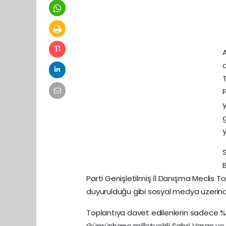
A
Parti Genişletilmiş İl Danışma Meclis To
duyurulduğu gibi sosyal medya üzerinde
Toplantıya davet edilenlerin sadece % 20
Gümüşhane milletvekili Sabri Varan ve b