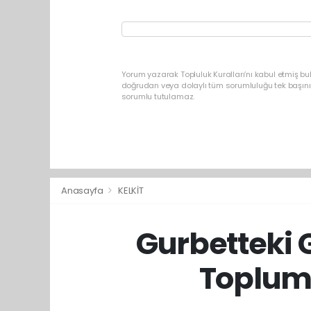
Yorum yazarak Topluluk Kuralları’nı kabul etmiş b
doğrudan veya dolaylı tüm sorumluluğu tek başınız
sorumlu tutulamaz.
Anasayfa
KELKİT
Gurbetteki G
Toplum 