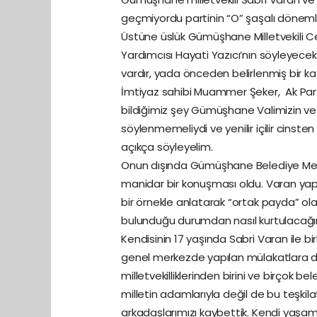
geçmiyordu partinin “O” şaşalı dönemleri
Üstüne üslük Gümüşhane Milletvekili C
Yardımcısı Hayati Yazıcı’nın söyleyece
vardır, yada önceden belirlenmiş bir k
İmtiyaz sahibi Muammer Şeker, Ak Part
bildiğimiz şey Gümüşhane Valimizin ve
söylenmemeliydi ve yenilir içilir cinste
açıkça söyleyelim.
Onun dışında Gümüşhane Belediye Meclis
manidar bir konuşması oldu. Varan yap
bir örnekle anlatarak “ortak payda” ol
bulunduğu durumdan nasıl kurtulacağını
Kendisinin 17 yaşında Sabri Varan ile bi
genel merkezde yapılan mülakatlara d
milletvekilliklerinden birini ve birçok 
milletin adamlarıyla değil de bu teşkila
arkadaşlarımızı kaybettik. Kendi yaş