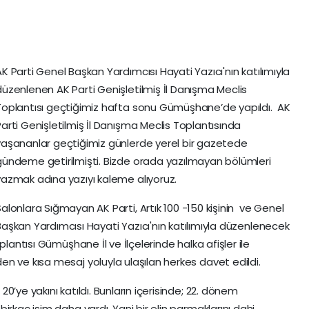
K Parti Genel Başkan Yardımcısı Hayati Yazıcı'nın katılımıyla
düzenlenen AK Parti Genişletilmiş İl Danışma Meclis
Toplantısı geçtiğimiz hafta sonu Gümüşhane’de yapıldı. AK
Parti Genişletilmiş İl Danışma Meclis Toplantısında
yaşananlar geçtiğimiz günlerde yerel bir gazetede
gündeme getirilmişti. Bizde orada yazılmayan bölümleri
yazmak adına yazıyı kaleme alıyoruz.
Salonlara Sığmayan AK Parti, Artık 100 -150 kişinin ve Genel
Başkan Yardımcısı Hayati Yazıcı'nın katılımıyla düzenlenecek
plantısı Gümüşhane İl ve İlçelerinde halka afişler ile
n ve kısa mesaj yoluyla ulaşılan herkes davet edildi.
’ye yakını katıldı. Bunların içerisinde; 22. dönem
irkaç isim daha vardı. Yani bir elin parmaklarını dahi