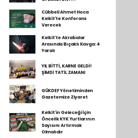
Cübbeli Ahmet Hoca
Kelkit'te Konferans
Verecek
Kelkit'te Akrabalar
Arasında Bıçaklı Kavga: 4
Yaralı
YIL BİTTİ, KARNE GELDİ!
ŞİMDİ TATİL ZAMANI
GÜKDEF Yönetiminden
Gazetemize Ziyaret
Kelkit'in Geleceği İçin
Öncelik KYK Yurtlarının
Sayısını Artırmak
Olmalıdır