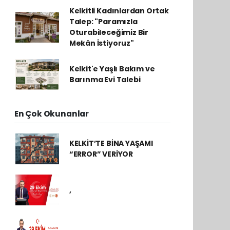
Kelkitli Kadınlardan Ortak
Talep: "Paramızla
Oturabileceğimiz Bir
Mekân İstiyoruz"
Kelkit'e Yaşlı Bakım ve
Barınma Evi Talebi
En Çok Okunanlar
KELKİT’TE BİNA YAŞAMI
“ERROR” VERİYOR
,