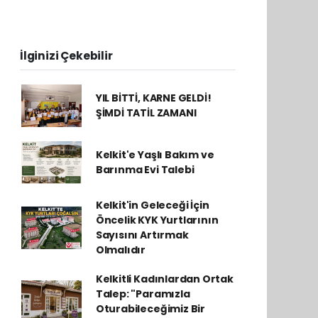
İlginizi Çekebilir
YIL BİTTİ, KARNE GELDİ!
ŞİMDİ TATİL ZAMANI
Kelkit'e Yaşlı Bakım ve
Barınma Evi Talebi
Kelkit'in Geleceği İçin
Öncelik KYK Yurtlarının
Sayısını Artırmak
Olmalıdır
Kelkitli Kadınlardan Ortak
Talep: "Paramızla
Oturabileceğimiz Bir