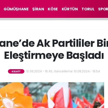
GÜMÜŞHANE
ŞİRAN
KÖSE
KÜRTÜN
TORUL
SPO
’de Ak Partililer Bir
Eleştirmeye Başladı
10.08.2024 - 16:43, Güncelleme: 10.08.2024 - 16:54
KELKİT