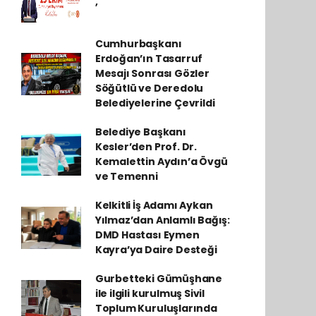
,
Cumhurbaşkanı
Erdoğan’ın Tasarruf
Mesajı Sonrası Gözler
Söğütlü ve Deredolu
Belediyelerine Çevrildi
Belediye Başkanı
Kesler’den Prof. Dr.
Kemalettin Aydın’a Övgü
ve Temenni
Kelkitli İş Adamı Aykan
Yılmaz’dan Anlamlı Bağış:
DMD Hastası Eymen
Kayra’ya Daire Desteği
Gurbetteki Gümüşhane
ile ilgili kurulmuş Sivil
Toplum Kuruluşlarında