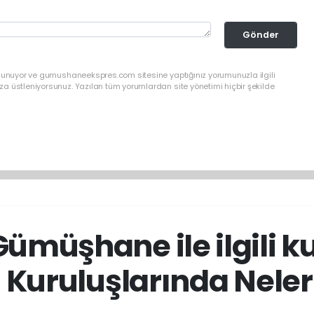
Gönder
ulunuyor ve gumushaneekspres.com sitesine yaptığınız yorumunuzla ilgili
a üstleniyorsunuz. Yazılan tüm yorumlardan site yönetimi hiçbir şekilde
ümüşhane ile ilgili k
Kuruluşlarında Neler