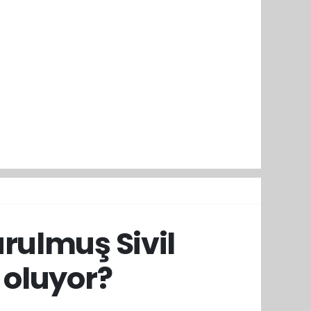
urulmuş Sivil
 oluyor?