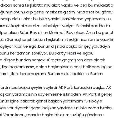
dıktan sonra teşkilatta mülakat yapıldı ve ben bu mülakat’a
rçoğunun oyunu alıp genel merkeze gittim. Maalesef bu görev
asip oldu. Fakat bu bize yapıldı. Başkalarına yapılmasın. Bu
rımızı kaybetmemize sebebiyet veriyor. Birincisi partide bir
 Alper olsun Sabri Bey olsun Mehmet Bey olsun. Ama bu genel
n Gümüşhaneli, bütün teşkilatın istediği insanlar ne yazık ki
sayılıyor. Kibir ve ego, bunun dışında başka bir şey yok. Sayın
u her zaman söylüyor. Bu partiyi kibirli ve egolu
ze düşen bundan sonraki süreçte geçmişten ders alarak
 ilçe başkanlarının, belde başkanlarının nasıl belirleneceğine
arı kişilere bırakmayalım. Bunları millet belirlesin. Bunları
dımcısı başka şeyler söyledi. AK Parti kurucuları başka. AK
başkan yardımcısının söylemlerine istinaden AK Parti il genel
özünün içine bakarak genel başkan yardımcım “Siz böyle
ı var diyerek “genel başkan yardımcısını bile zorda bıraktı.
ri Varan konuşması ile başka bir olumsuzluğu gündeme