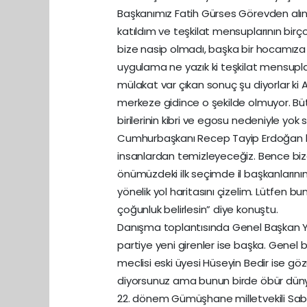
Başkanımız Fatih Gürses Görevden alın
katıldım ve teşkilat mensuplarının bi
bize nasip olmadı, başka bir hocamıza n
uygulama ne yazık ki teşkilat mensupla
mülakat var çıkan sonuç şu diyorlar ki
merkeze gidince o şekilde olmuyor. Bütü
birilerinin kibri ve egosu nedeniyle yok 
Cumhurbaşkanı Recep Tayip Erdoğan bun
insanlardan temizleyeceğiz. Bence bi
önümüzdeki ilk seçimde il başkanlarının,
yönelik yol haritasını çizelim. Lütfen bunl
çoğunluk belirlesin” diye konuştu.
Danışma toplantısında Genel Başkan Yar
partiye yeni girenler ise başka. Genel 
meclisi eski üyesi Hüseyin Bedir ise g
diyorsunuz ama bunun birde öbür dünyas
22. dönem Gümüşhane milletvekili Sab