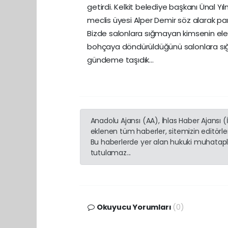
getirdi. Kelkit belediye başkanı Ünal Yı
meclis üyesi Alper Demir söz alarak parti
Bizde salonlara sığmayan kimsenin el
bohçaya döndürüldüğünü salonlara sığm
gündeme taşıdık…
Anadolu Ajansı (AA), İhlas Haber Ajansı 
eklenen tüm haberler, sitemizin editörl
Bu haberlerde yer alan hukuki muhatapla
tutulamaz...
Okuyucu Yorumları
(0)