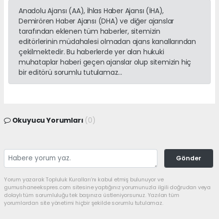
Anadolu Ajansı (AA), İhlas Haber Ajansı (İHA),
Demirören Haber Ajansı (DHA) ve diğer ajanslar
tarafından eklenen tüm haberler, sitemizin
editörlerinin müdahalesi olmadan ajans kanallarından
çekilmektedir. Bu haberlerde yer alan hukuki
muhataplar haberi geçen ajanslar olup sitemizin hiç
bir editörü sorumlu tutulamaz...
Okuyucu Yorumları
(0)
Gönder
Yorum yazarak Topluluk Kuralları’nı kabul etmiş bulunuyor ve
gumushaneekspres.com sitesine yaptığınız yorumunuzla ilgili doğrudan veya
dolaylı tüm sorumluluğu tek başınıza üstleniyorsunuz. Yazılan tüm
yorumlardan site yönetimi hiçbir şekilde sorumlu tutulamaz.