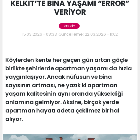
KELKİT’TE BİNA YAŞAMI “ERROR”
VERİYOR
KELKİT
15.03.2026 - 08:33, Güncelleme: 22.03.2026 - 11:02
Köylerden kente her geçen gün artan göçle
birlikte şehirlerde apartman yaşamı da hızla
yaygınlaşıyor. Ancak nüfusun ve bina
sayısının artması, ne yazık ki apartman
yaşam kalitesinin aynı oranda yükseldiği
anlamına gelmiyor. Aksine, birçok yerde
apartman hayatı adeta çekilmez bir hal
alıyor.