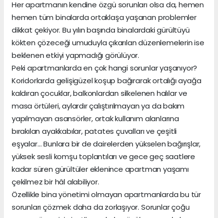
Her apartmanın kendine özgü sorunları olsa da, hemen
hemen tüm binalarda ortaklaşa yaşanan problemler
dikkat çekiyor. Bu yılın başında binalardaki gürültüyü
kökten çözeceği umuduyla çıkarılan düzenlemelerin ise
beklenen etkiyi yapmadığı görülüyor.
Peki apartmanlarda en çok hangi sorunlar yaşanıyor?
Koridorlarda gelişigüzel koşup bağırarak ortalığı ayağa
kaldıran çocuklar, balkonlardan silkelenen halılar ve
masa örtüleri, aylardır çalıştırılmayan ya da bakım
yapılmayan asansörler, ortak kullanım alanlarına
bırakılan ayakkabılar, patates çuvalları ve çeşitli
eşyalar… Bunlara bir de dairelerden yükselen bağırışlar,
yüksek sesli komşu toplantıları ve gece geç saatlere
kadar süren gürültüler eklenince apartman yaşamı
çekilmez bir hâl alabiliyor.
Özellikle bina yönetimi olmayan apartmanlarda bu tür
sorunları çözmek daha da zorlaşıyor. Sorunlar çoğu