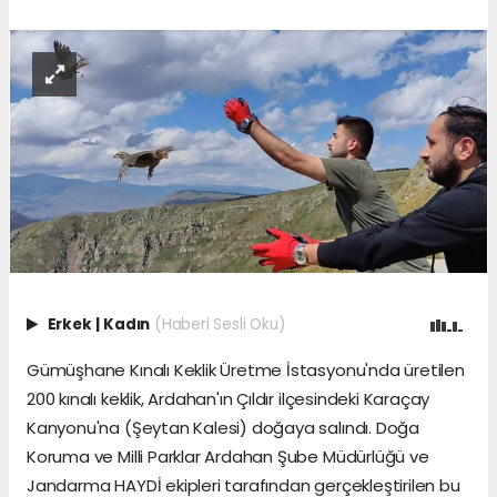
Erkek
|
Kadın
(Haberi Sesli Oku)
Gümüşhane Kınalı Keklik Üretme İstasyonu'nda üretilen
200 kınalı keklik, Ardahan'ın Çıldır ilçesindeki Karaçay
Kanyonu'na (Şeytan Kalesi) doğaya salındı. Doğa
Koruma ve Milli Parklar Ardahan Şube Müdürlüğü ve
Jandarma HAYDİ ekipleri tarafından gerçekleştirilen bu