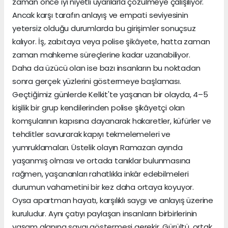
zaman önce iyi niyetli uyarılarla çözülmeye çalışılıyor.
Ancak karşı tarafın anlayış ve empati seviyesinin
yetersiz olduğu durumlarda bu girişimler sonuçsuz
kalıyor. İş, zabıtaya veya polise şikâyete, hatta zaman
zaman mahkeme süreçlerine kadar uzanabiliyor.
Daha da üzücü olan ise bazı insanların bu noktadan
sonra gerçek yüzlerini göstermeye başlaması.
Geçtiğimiz günlerde Kelkit'te yaşanan bir olayda, 4–5
kişilik bir grup kendilerinden polise şikâyetçi olan
komşularının kapısına dayanarak hakaretler, küfürler ve
tehditler savurarak kapıyı tekmelemeleri ve
yumruklamaları. Üstelik olayın Ramazan ayında
yaşanmış olması ve ortada tanıklar bulunmasına
rağmen, yaşananları rahatlıkla inkâr edebilmeleri
durumun vahametini bir kez daha ortaya koyuyor.
Oysa apartman hayatı, karşılıklı saygı ve anlayış üzerine
kuruludur. Aynı çatıyı paylaşan insanların birbirlerinin
yaşam alanına saygı göstermesi gerekir. Gürültü, ortak