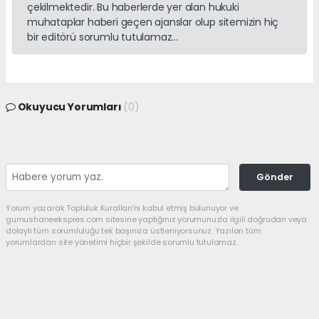
çekilmektedir. Bu haberlerde yer alan hukuki
muhataplar haberi geçen ajanslar olup sitemizin hiç
bir editörü sorumlu tutulamaz...
Okuyucu Yorumları
(0)
Gönder
Yorum yazarak Topluluk Kuralları’nı kabul etmiş bulunuyor ve
gumushaneekspres.com sitesine yaptığınız yorumunuzla ilgili doğrudan veya
dolaylı tüm sorumluluğu tek başınıza üstleniyorsunuz. Yazılan tüm
yorumlardan site yönetimi hiçbir şekilde sorumlu tutulamaz.