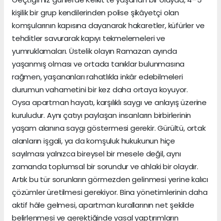
kişilik bir grup kendilerinden polise şikâyetçi olan
komşularının kapısına dayanarak hakaretler, küfürler ve
tehditler savurarak kapıyı tekmelemeleri ve
yumruklamaları. Üstelik olayın Ramazan ayında
yaşanmış olması ve ortada tanıklar bulunmasına
rağmen, yaşananları rahatlıkla inkâr edebilmeleri
durumun vahametini bir kez daha ortaya koyuyor.
Oysa apartman hayatı, karşılıklı saygı ve anlayış üzerine
kuruludur. Aynı çatıyı paylaşan insanların birbirlerinin
yaşam alanına saygı göstermesi gerekir. Gürültü, ortak
alanların işgali, ya da komşuluk hukukunun hiçe
sayılması yalnızca bireysel bir mesele değil, aynı
zamanda toplumsal bir sorundur ve ahlaki bir olaydır.
Artık bu tür sorunların görmezden gelinmesi yerine kalıcı
çözümler üretilmesi gerekiyor. Bina yönetimlerinin daha
aktif hâle gelmesi, apartman kurallarının net şekilde
belirlenmesi ve gerektiğinde yasal yaptırımların