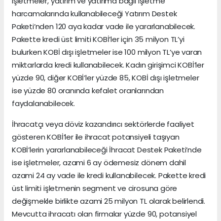
işletmeler, yatırım ve yatırıma bağlı işletme
harcamalarında kullanabileceği Yatırım Destek
Paketi’nden 120 aya kadar vade ile yararlanabilecek.
Pakette kredi üst limiti KOBİ’ler için 35 milyon TL’yi
bulurken KOBİ dışı işletmeler ise 100 milyon TL’ye varan
miktarlarda kredi kullanabilecek. Kadın girişimci KOBİ’ler
yüzde 90, diğer KOBİ’ler yüzde 85, KOBİ dışı işletmeler
ise yüzde 80 oranında kefalet oranlarından
faydalanabilecek.
İhracatçı veya döviz kazandırıcı sektörlerde faaliyet
gösteren KOBİ’ler ile ihracat potansiyeli taşıyan
KOBİ’lerin yararlanabileceği İhracat Destek Paketi’nde
ise işletmeler, azami 6 ay ödemesiz dönem dahil
azami 24 ay vade ile kredi kullanabilecek. Pakette kredi
üst limiti işletmenin segment ve cirosuna göre
değişmekle birlikte azami 25 milyon TL olarak belirlendi.
Mevcutta ihracatı olan firmalar yüzde 90, potansiyel