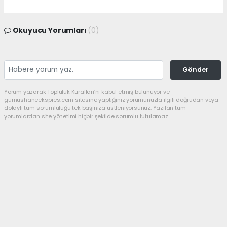
Okuyucu Yorumları
(0)
Gönder
Yorum yazarak Topluluk Kuralları’nı kabul etmiş bulunuyor ve
gumushaneekspres.com sitesine yaptığınız yorumunuzla ilgili doğrudan veya
dolaylı tüm sorumluluğu tek başınıza üstleniyorsunuz. Yazılan tüm
yorumlardan site yönetimi hiçbir şekilde sorumlu tutulamaz.