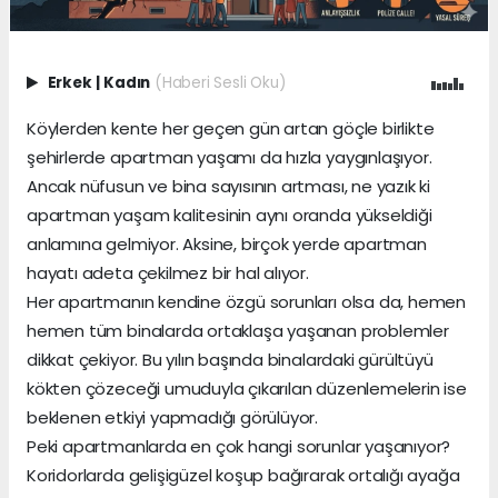
Erkek
|
Kadın
(Haberi Sesli Oku)
Köylerden kente her geçen gün artan göçle birlikte
şehirlerde apartman yaşamı da hızla yaygınlaşıyor.
Ancak nüfusun ve bina sayısının artması, ne yazık ki
apartman yaşam kalitesinin aynı oranda yükseldiği
anlamına gelmiyor. Aksine, birçok yerde apartman
hayatı adeta çekilmez bir hal alıyor.
Her apartmanın kendine özgü sorunları olsa da, hemen
hemen tüm binalarda ortaklaşa yaşanan problemler
dikkat çekiyor. Bu yılın başında binalardaki gürültüyü
kökten çözeceği umuduyla çıkarılan düzenlemelerin ise
beklenen etkiyi yapmadığı görülüyor.
Peki apartmanlarda en çok hangi sorunlar yaşanıyor?
Koridorlarda gelişigüzel koşup bağırarak ortalığı ayağa