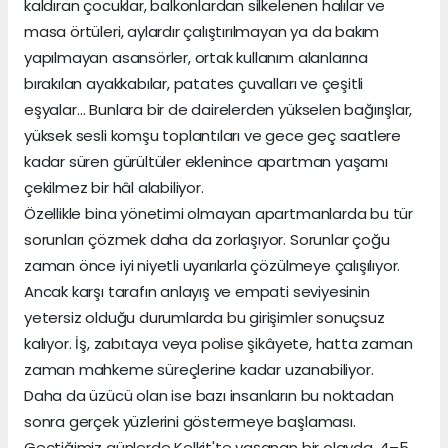
kaldıran çocuklar, balkonlardan silkelenen halılar ve
masa örtüleri, aylardır çalıştırılmayan ya da bakım
yapılmayan asansörler, ortak kullanım alanlarına
bırakılan ayakkabılar, patates çuvalları ve çeşitli
eşyalar… Bunlara bir de dairelerden yükselen bağırışlar,
yüksek sesli komşu toplantıları ve gece geç saatlere
kadar süren gürültüler eklenince apartman yaşamı
çekilmez bir hâl alabiliyor.
Özellikle bina yönetimi olmayan apartmanlarda bu tür
sorunları çözmek daha da zorlaşıyor. Sorunlar çoğu
zaman önce iyi niyetli uyarılarla çözülmeye çalışılıyor.
Ancak karşı tarafın anlayış ve empati seviyesinin
yetersiz olduğu durumlarda bu girişimler sonuçsuz
kalıyor. İş, zabıtaya veya polise şikâyete, hatta zaman
zaman mahkeme süreçlerine kadar uzanabiliyor.
Daha da üzücü olan ise bazı insanların bu noktadan
sonra gerçek yüzlerini göstermeye başlaması.
Geçtiğimiz günlerde Kelkit'te yaşanan bir olayda, 4–5