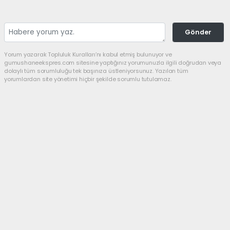
Gönder
Yorum yazarak Topluluk Kuralları’nı kabul etmiş bulunuyor ve
gumushaneekspres.com sitesine yaptığınız yorumunuzla ilgili doğrudan veya
dolaylı tüm sorumluluğu tek başınıza üstleniyorsunuz. Yazılan tüm
yorumlardan site yönetimi hiçbir şekilde sorumlu tutulamaz.