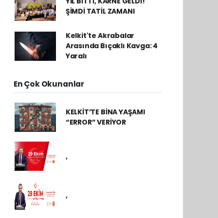
YIL BİTTİ, KARNE GELDİ!
ŞİMDİ TATİL ZAMANI
Kelkit'te Akrabalar
Arasında Bıçaklı Kavga: 4
Yaralı
En Çok Okunanlar
KELKİT’TE BİNA YAŞAMI
“ERROR” VERİYOR
,
,