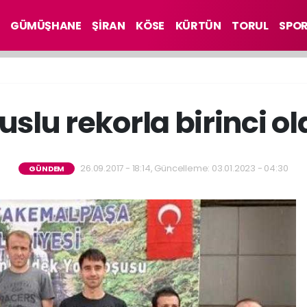
GÜMÜŞHANE
ŞİRAN
KÖSE
KÜRTÜN
TORUL
SPO
slu rekorla birinci o
26.09.2017 - 18:14, Güncelleme: 03.01.2023 - 04:30
GÜNDEM