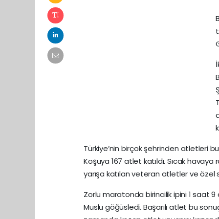
G
B
Ş
Türkiye’nin birçok şehrinden atletleri 
Koşuya 167 atlet katıldı. Sıcak havay
yarışa katılan veteran atletler ve özel s
Zorlu maratonda birincilik ipini 1 saat 
Muslu göğüsledi. Başarılı atlet bu sonuç