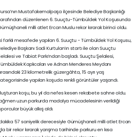
Bursa’nın Mustafakemalpaşa ilçesinde Belediye Başkanlığı
tarafından düzenlenen 6. Suuçtu-Tümbüldek Yol Koşusunda
ümüşhaneli milli atlet Ercan Muslu rekor kırarak birinci oldu.
İki farklı mesafede yapılan 6. Suuçtu - Tümbüldek Yol Koşusu,
elediye Başkanı Sadi Kurtulan’ın startı ile olan Suuçtu
elalesi ve Tabiat Parkı’ndan başladı. Suuçtu Şelalesi,
Tümbüldek Kaplıcaları ve Adnan Menderes Meydanı
arasındaki 23 kilometrelik güzergâhta, 15 ayrı yaş
kategorisinde yapılan koşuda renkli görüntüler yaşandı.
buluşturan koşu, bu yıl da nefes kesen rekabete sahne oldu.
a rağmen uzun parkurda madalya mücadelesinin verildiği
porcular büyük alkış aldı.
9 dakika 57 saniyelik derecesiyle Gümüşhaneli milli atlet Ercan
la bir rekor kırarak yarışma tarihinde parkuru en kısa