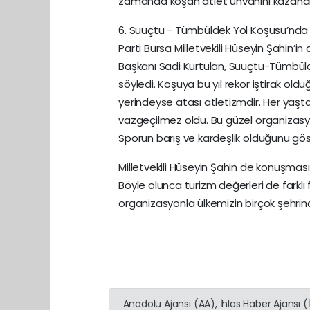
zamanda koşan atlet unvanını kazandı. 
6. Suuçtu - Tümbüldek Yol Koşusu’nd
Parti Bursa Milletvekili Hüseyin Şahin’in
Başkanı Sadi Kurtulan, Suuçtu-Tümbül
söyledi. Koşuya bu yıl rekor iştirak old
yerindeyse atası atletizmdir. Her yaşt
vazgeçilmez oldu. Bu güzel organizasyo
Sporun barış ve kardeşlik olduğunu gö
Milletvekili Hüseyin Şahin de konuşma
Böyle olunca turizm değerleri de farklı fa
organizasyonla ülkemizin birçok şehrind
Anadolu Ajansı (AA), İhlas Haber Ajansı 