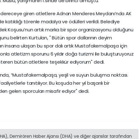
Muslu, yarışmanın 1.sinde de birinci olmuştu.
a dereceye giren atletlere Adnan Menderes Meydanı’nda AK
 de katıldığı törenle madalya ve ödülleri verildi. Belediye
dek Koşusu’nun artık marka bir spor organizasyonu olduğunu
uğunu belirten Kurtulan, " Bütün spor dallarının deyim
an insana ulaşan bu spor dalı artık Mustafakemalpaşa için
nla atletizm sporunu 6 yıldır doğa turizmi ile buluşturuyoruz
steren bütün atletlere teşekkür ediyorum" dedi.
sında, “Mustafakemalpaşa, yeşil ve suyun buluşma noktası.
aliyetlerle tanıtılıyor. Bu koşuda her yıl başarılı bir
en gelen sporcuları misafir ediyor" dedi.
(İHA), Demirören Haber Ajansı (DHA) ve diğer ajanslar tarafından