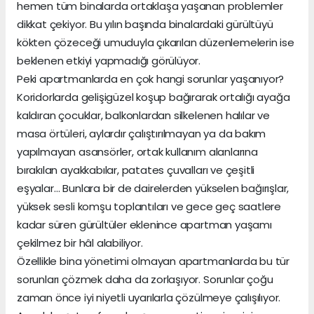
hemen tüm binalarda ortaklaşa yaşanan problemler
dikkat çekiyor. Bu yılın başında binalardaki gürültüyü
kökten çözeceği umuduyla çıkarılan düzenlemelerin ise
beklenen etkiyi yapmadığı görülüyor.
Peki apartmanlarda en çok hangi sorunlar yaşanıyor?
Koridorlarda gelişigüzel koşup bağırarak ortalığı ayağa
kaldıran çocuklar, balkonlardan silkelenen halılar ve
masa örtüleri, aylardır çalıştırılmayan ya da bakım
yapılmayan asansörler, ortak kullanım alanlarına
bırakılan ayakkabılar, patates çuvalları ve çeşitli
eşyalar… Bunlara bir de dairelerden yükselen bağırışlar,
yüksek sesli komşu toplantıları ve gece geç saatlere
kadar süren gürültüler eklenince apartman yaşamı
çekilmez bir hâl alabiliyor.
Özellikle bina yönetimi olmayan apartmanlarda bu tür
sorunları çözmek daha da zorlaşıyor. Sorunlar çoğu
zaman önce iyi niyetli uyarılarla çözülmeye çalışılıyor.