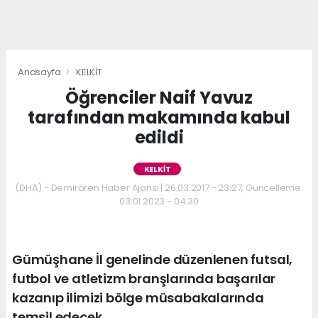
Anasayfa
KELKİT
Öğrenciler Naif Yavuz
tarafından makamında kabul
edildi
KELKİT
(DHA) - Demirören Haber Ajansı | 26.03.2017 - 23:27, Güncelleme:
03.01.2023 - 04:30
Gümüşhane İl genelinde düzenlenen futsal,
futbol ve atletizm branşlarında başarılar
kazanıp ilimizi bölge müsabakalarında
temsil edecek ...