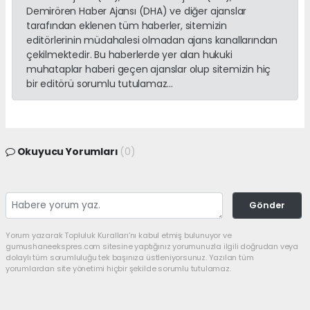
Demirören Haber Ajansı (DHA) ve diğer ajanslar
tarafından eklenen tüm haberler, sitemizin
editörlerinin müdahalesi olmadan ajans kanallarından
çekilmektedir. Bu haberlerde yer alan hukuki
muhataplar haberi geçen ajanslar olup sitemizin hiç
bir editörü sorumlu tutulamaz...
Okuyucu Yorumları
(0)
Gönder
Yorum yazarak Topluluk Kuralları’nı kabul etmiş bulunuyor ve
gumushaneekspres.com sitesine yaptığınız yorumunuzla ilgili doğrudan veya
dolaylı tüm sorumluluğu tek başınıza üstleniyorsunuz. Yazılan tüm
yorumlardan site yönetimi hiçbir şekilde sorumlu tutulamaz.