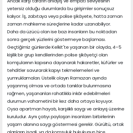
Ancak karşı tarafın anlayış ve empati seviyesinin
yetersiz olduğu durumlarda bu girişimler sonuçsuz
kalıyor. İş, zabıtaya veya polise şikâyete, hatta zaman
zaman mahkeme süreçlerine kadar uzanabiliyor.
Daha da üzücü olan ise bazı insanların bu noktadan
sonra gerçek yüzlerini göstermeye başlaması.
Geçtiğimiz günlerde Kelkit'te yaşanan bir olayda, 4–5
kişilik bir grup kendilerinden polise şikâyetçi olan
komşularının kapısına dayanarak hakaretler, küfürler ve
tehditler savurarak kapıyı tekmelemeleri ve
yumruklamaları. Üstelik olayın Ramazan ayında
yaşanmış olması ve ortada tanıklar bulunmasına
rağmen, yaşananları rahatlıkla inkâr edebilmeleri
durumun vahametini bir kez daha ortaya koyuyor.
Oysa apartman hayatı, karşılıklı saygı ve anlayış üzerine
kuruludur. Aynı çatıyı paylaşan insanların birbirlerinin
yaşam alanına saygı göstermesi gerekir. Gürültü, ortak
alanların işgali, ya da komşuluk hukukunun hiçe