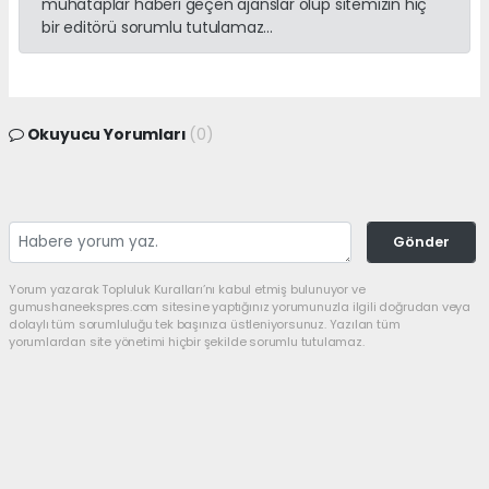
muhataplar haberi geçen ajanslar olup sitemizin hiç
bir editörü sorumlu tutulamaz...
Okuyucu Yorumları
(0)
Gönder
Yorum yazarak Topluluk Kuralları’nı kabul etmiş bulunuyor ve
gumushaneekspres.com sitesine yaptığınız yorumunuzla ilgili doğrudan veya
dolaylı tüm sorumluluğu tek başınıza üstleniyorsunuz. Yazılan tüm
yorumlardan site yönetimi hiçbir şekilde sorumlu tutulamaz.