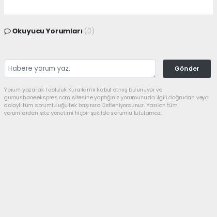
Okuyucu Yorumları
(0)
Gönder
Yorum yazarak Topluluk Kuralları’nı kabul etmiş bulunuyor ve
gumushaneekspres.com sitesine yaptığınız yorumunuzla ilgili doğrudan veya
dolaylı tüm sorumluluğu tek başınıza üstleniyorsunuz. Yazılan tüm
yorumlardan site yönetimi hiçbir şekilde sorumlu tutulamaz.