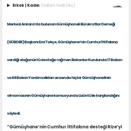
Erkek
|
Kadın
(Haberi Sesli Oku)
Merkezi Ankara’da bulunan Gümüşhaneli Bürokratlar Derneği
(GÜBDER) Başkanı Erol Tekçe, Gümüşhane’nin Cumhur İttifakına
verdiği olağanüstü desteğe rağmen Bakanlar Kurulunda 17 Bakan
ve 68 Bakan Yardımcılıkları arasında hiçbir Gümüşhanelinin
olmamasının Gümüşhane kamuoyunda üzüntü ile karşılandığını
söyledi.
“Gümüşhane’nin Cumhur İttifakına desteği Rize’yi