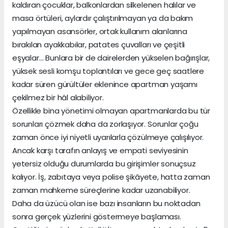
kaldıran çocuklar, balkonlardan silkelenen halılar ve
masa örtüleri, aylardır çalıştırılmayan ya da bakım
yapılmayan asansörler, ortak kullanım alanlarına
bırakılan ayakkabılar, patates çuvalları ve çeşitli
eşyalar… Bunlara bir de dairelerden yükselen bağırışlar,
yüksek sesli komşu toplantıları ve gece geç saatlere
kadar süren gürültüler eklenince apartman yaşamı
çekilmez bir hâl alabiliyor.
Özellikle bina yönetimi olmayan apartmanlarda bu tür
sorunları çözmek daha da zorlaşıyor. Sorunlar çoğu
zaman önce iyi niyetli uyarılarla çözülmeye çalışılıyor.
Ancak karşı tarafın anlayış ve empati seviyesinin
yetersiz olduğu durumlarda bu girişimler sonuçsuz
kalıyor. İş, zabıtaya veya polise şikâyete, hatta zaman
zaman mahkeme süreçlerine kadar uzanabiliyor.
Daha da üzücü olan ise bazı insanların bu noktadan
sonra gerçek yüzlerini göstermeye başlaması.