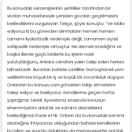
Bu konudaki serzenişlerinin yetkililer tarafından bir
vicdan muhasebesiyle yeniden gözden geçirilmesini
beklediklerini vurgulayan Tekçe, şöyle konuştu: “Ve iddia
ediyoruz ki bu görevden alınmaların hemen hemen
tamamı liyakatsizlik nedeniyle değil, tamamen siyasi
sahipsizlik nedeniyle olmuştur. Ne demek istediğimi ve
başka illerde güçlü lobilerle bu işlerin nasıl
yürütüldüğünü, Ankara cenahını yakın takip eden herkes
bilmektedir. Buradan bahisle özellikle Gümüşhaneli yeni
vekillerimize büyük bir iş ve büyük bir sorumluluk düşüyor.
Onlardan bu konuyu canı gönülden takip etmelerini
talep ediyor ve bekliyoruz. Kendilerine geçen hafta
yaptığımız tebrik ziyaretimiz sırasında konunun
ehemmiyetini anlattık ve samimi desteklerini
beklediğimizi ifade ettik. Onların da bu konudaki samimi
desteğine ihtiyacımız olduğundan bahisle kendilerinin
bu bilinç ve şuurda olduklarını da memnuniyetle gördük.