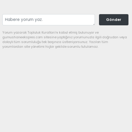
Gönder
Yorum yazarak Topluluk Kuralları’nı kabul etmiş bulunuyor ve
gumushaneekspres.com sitesine yaptığınız yorumunuzla ilgili doğrudan veya
dolaylı tüm sorumluluğu tek başınıza üstleniyorsunuz. Yazılan tüm
yorumlardan site yönetimi hiçbir şekilde sorumlu tutulamaz.