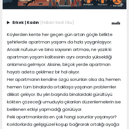
Erkek
|
Kadın
(Haberi Sesli Oku)
Köylerden kente her geçen gün artan göçle birlikte
şehirlerde apartman yaşamı da hızla yaygınlaşıyor.
Ancak nüfusun ve bina sayısının artması, ne yazık ki
apartman yaşam kalitesinin aynı oranda yükseldiği
anlamına gelmiyor. Aksine, birçok yerde apartman
hayatı adeta çekilmez bir hal alıyor.
Her apartmanın kendine özgü sorunları olsa da, hemen
hemen tüm binalarda ortaklaşa yaşanan problemler
dikkat çekiyor. Bu yılın başında binalardaki gürültüyü
kökten çözeceği umuduyla çıkarılan düzenlemelerin ise
beklenen etkiyi yapmadığı görülüyor.
Peki apartmanlarda en çok hangi sorunlar yaşanıyor?
Koridorlarda gelişigüzel koşup bağırarak ortalığı ayağa