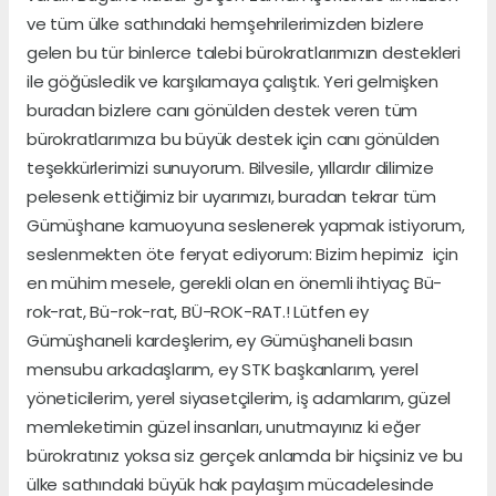
ve tüm ülke sathındaki hemşehrilerimizden bizlere
gelen bu tür binlerce talebi bürokratlarımızın destekleri
ile göğüsledik ve karşılamaya çalıştık. Yeri gelmişken
buradan bizlere canı gönülden destek veren tüm
bürokratlarımıza bu büyük destek için canı gönülden
teşekkürlerimizi sunuyorum. Bilvesile, yıllardır dilimize
pelesenk ettiğimiz bir uyarımızı, buradan tekrar tüm
Gümüşhane kamuoyuna seslenerek yapmak istiyorum,
seslenmekten öte feryat ediyorum: Bizim hepimiz için
en mühim mesele, gerekli olan en önemli ihtiyaç Bü-
rok-rat, Bü-rok-rat, BÜ-ROK-RAT.! Lütfen ey
Gümüşhaneli kardeşlerim, ey Gümüşhaneli basın
mensubu arkadaşlarım, ey STK başkanlarım, yerel
yöneticilerim, yerel siyasetçilerim, iş adamlarım, güzel
memleketimin güzel insanları, unutmayınız ki eğer
bürokratınız yoksa siz gerçek anlamda bir hiçsiniz ve bu
ülke sathındaki büyük hak paylaşım mücadelesinde