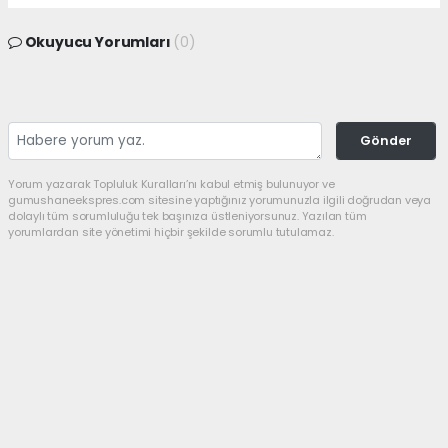
Okuyucu Yorumları
(0)
Gönder
Yorum yazarak Topluluk Kuralları’nı kabul etmiş bulunuyor ve
gumushaneekspres.com sitesine yaptığınız yorumunuzla ilgili doğrudan veya
dolaylı tüm sorumluluğu tek başınıza üstleniyorsunuz. Yazılan tüm
yorumlardan site yönetimi hiçbir şekilde sorumlu tutulamaz.