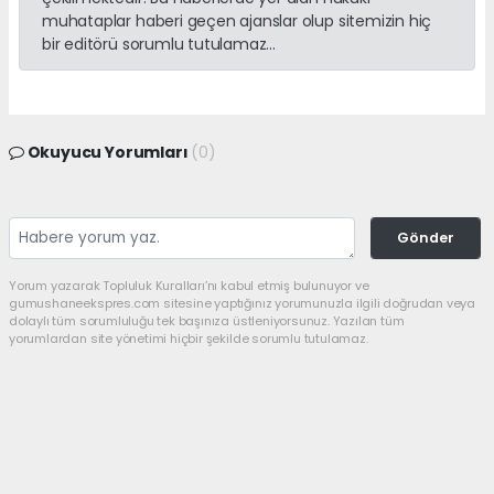
muhataplar haberi geçen ajanslar olup sitemizin hiç
bir editörü sorumlu tutulamaz...
Okuyucu Yorumları
(0)
Gönder
Yorum yazarak Topluluk Kuralları’nı kabul etmiş bulunuyor ve
gumushaneekspres.com sitesine yaptığınız yorumunuzla ilgili doğrudan veya
dolaylı tüm sorumluluğu tek başınıza üstleniyorsunuz. Yazılan tüm
yorumlardan site yönetimi hiçbir şekilde sorumlu tutulamaz.