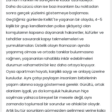
Daha da üzücü olan ise bazı insanların bu noktadan
sonra gerçek yüzlerini göstermeye başlaması.
Geçtiğimiz günlerde Kelkit'te yaşanan bir olayda, 4–5
kişilik bir grup kendilerinden polise şikâyetçi olan
komşularının kapısına dayanarak hakaretler, küfürler ve
tehditler savurarak kapıyı tekmelemeleri ve
yumruklamaları. Üstelik olayın Ramazan ayında
yaşanmış olması ve ortada tanıklar bulunmasına
rağmen, yaşananları rahatlıkla inkâr edebilmeleri
durumun vahametini bir kez daha ortaya koyuyor.
Oysa apartman hayatı, karşılıklı saygı ve anlayış üzerine
kuruludur. Aynı çatıyı paylaşan insanların birbirlerinin
yaşam alanına saygı göstermesi gerekir. Gürültü, ortak
alanların işgali, ya da komşuluk hukukunun hiçe
sayılması yalnızca bireysel bir mesele değil, aynı
zamanda toplumsal bir sorundur ve ahlaki bir olaydır.
Artık bu tür sorunların görmezden gelinmesi yerine kalıcı