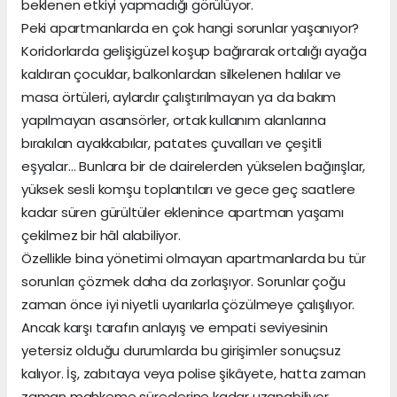
beklenen etkiyi yapmadığı görülüyor.
Peki apartmanlarda en çok hangi sorunlar yaşanıyor?
Koridorlarda gelişigüzel koşup bağırarak ortalığı ayağa
kaldıran çocuklar, balkonlardan silkelenen halılar ve
masa örtüleri, aylardır çalıştırılmayan ya da bakım
yapılmayan asansörler, ortak kullanım alanlarına
bırakılan ayakkabılar, patates çuvalları ve çeşitli
eşyalar… Bunlara bir de dairelerden yükselen bağırışlar,
yüksek sesli komşu toplantıları ve gece geç saatlere
kadar süren gürültüler eklenince apartman yaşamı
çekilmez bir hâl alabiliyor.
Özellikle bina yönetimi olmayan apartmanlarda bu tür
sorunları çözmek daha da zorlaşıyor. Sorunlar çoğu
zaman önce iyi niyetli uyarılarla çözülmeye çalışılıyor.
Ancak karşı tarafın anlayış ve empati seviyesinin
yetersiz olduğu durumlarda bu girişimler sonuçsuz
kalıyor. İş, zabıtaya veya polise şikâyete, hatta zaman
zaman mahkeme süreçlerine kadar uzanabiliyor.