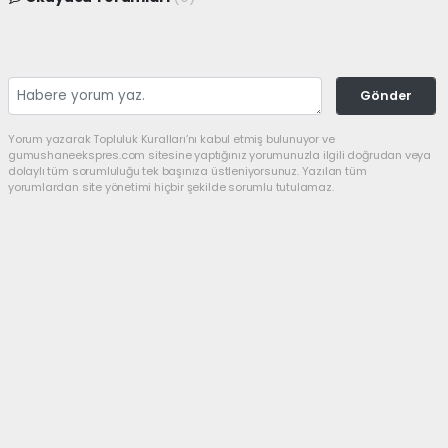
Gönder
Yorum yazarak Topluluk Kuralları’nı kabul etmiş bulunuyor ve
gumushaneekspres.com sitesine yaptığınız yorumunuzla ilgili doğrudan veya
dolaylı tüm sorumluluğu tek başınıza üstleniyorsunuz. Yazılan tüm
yorumlardan site yönetimi hiçbir şekilde sorumlu tutulamaz.