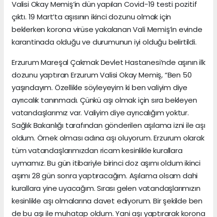
Valisi Okay Memiş’in dün yapılan Covid-19 testi pozitif
çıktı. 19 Mart’ta aşısının ikinci dozunu olmak için
beklerken korona virüse yakalanan Vali Memiş’in evinde
karantinada olduğu ve durumunun iyi olduğu belirtildi.
Erzurum Mareşal Çakmak Devlet Hastanesi’nde aşının ilk
dozunu yaptıran Erzurum Valisi Okay Memiş, “Ben 50
yaşındayım. Özellikle söyleyeyim ki ben valiyim diye
ayrıcalık tanınmadı. Çünkü aşı olmak için sıra bekleyen
vatandaşlarımız var. Valiyim diye ayrıcalığım yoktur.
Sağlık Bakanlığı tarafından gönderilen aşılama izni ile aşı
oldum. Örnek olması adına aşı oluyorum. Erzurum olarak
tüm vatandaşlarımızdan ricam kesinlikle kurallara
uymamız. Bu gün itibariyle birinci doz aşımı oldum ikinci
aşımı 28 gün sonra yaptıracağım. Aşılama olsam dahi
kurallara yine uyacağım. Sırası gelen vatandaşlarımızın
kesinlikle aşı olmalarına davet ediyorum. Bir şekilde ben
de bu aşı ile muhatap oldum. Yani aşı yaptırarak korona