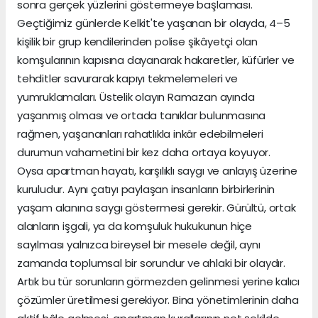
sonra gerçek yüzlerini göstermeye başlaması.
Geçtiğimiz günlerde Kelkit'te yaşanan bir olayda, 4–5
kişilik bir grup kendilerinden polise şikâyetçi olan
komşularının kapısına dayanarak hakaretler, küfürler ve
tehditler savurarak kapıyı tekmelemeleri ve
yumruklamaları. Üstelik olayın Ramazan ayında
yaşanmış olması ve ortada tanıklar bulunmasına
rağmen, yaşananları rahatlıkla inkâr edebilmeleri
durumun vahametini bir kez daha ortaya koyuyor.
Oysa apartman hayatı, karşılıklı saygı ve anlayış üzerine
kuruludur. Aynı çatıyı paylaşan insanların birbirlerinin
yaşam alanına saygı göstermesi gerekir. Gürültü, ortak
alanların işgali, ya da komşuluk hukukunun hiçe
sayılması yalnızca bireysel bir mesele değil, aynı
zamanda toplumsal bir sorundur ve ahlaki bir olaydır.
Artık bu tür sorunların görmezden gelinmesi yerine kalıcı
çözümler üretilmesi gerekiyor. Bina yönetimlerinin daha