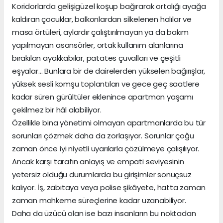
Koridorlarda gelişigüzel koşup bağırarak ortalığı ayağa
kaldıran çocuklar, balkonlardan silkelenen halılar ve
masa örtüleri, aylardır çalıştırılmayan ya da bakım
yapılmayan asansörler, ortak kullanım alanlarına
bırakılan ayakkabılar, patates çuvalları ve çeşitli
eşyalar… Bunlara bir de dairelerden yükselen bağırışlar,
yüksek sesli komşu toplantıları ve gece geç saatlere
kadar süren gürültüler eklenince apartman yaşamı
çekilmez bir hâl alabiliyor.
Özellikle bina yönetimi olmayan apartmanlarda bu tür
sorunları çözmek daha da zorlaşıyor. Sorunlar çoğu
zaman önce iyi niyetli uyarılarla çözülmeye çalışılıyor.
Ancak karşı tarafın anlayış ve empati seviyesinin
yetersiz olduğu durumlarda bu girişimler sonuçsuz
kalıyor. İş, zabıtaya veya polise şikâyete, hatta zaman
zaman mahkeme süreçlerine kadar uzanabiliyor.
Daha da üzücü olan ise bazı insanların bu noktadan