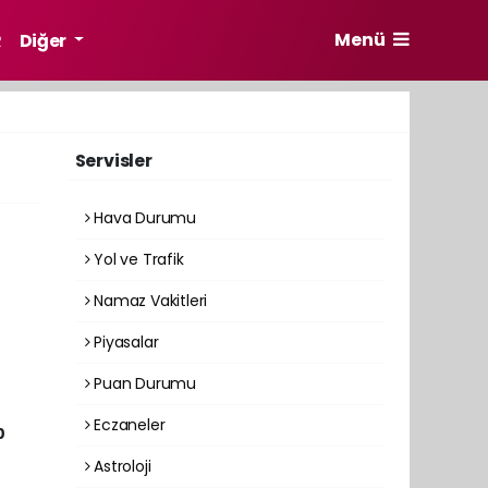
Menü
R
Diğer
Servisler
Hava Durumu
Yol ve Trafik
Namaz Vakitleri
Piyasalar
Puan Durumu
Eczaneler
0
Astroloji