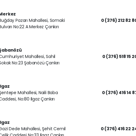
Merkez
Buğday Pazarı Mahallesi, Somaki
0 (376) 212 82 8
Bulvarı No:22 A Merkez Çankırı
Şabanözü
Cumhuriyet Mahallesi, Sahil
0 (376) 518 15 2
Sokak No:23 Şabanözü Çankırı
Ilgaz
Şentepe Mahallesi, Naili Baba
0 (376) 416 14 8
Caddesi, No:80 Ilgaz Çankırı
Ilgaz
Gazi Dede Mahallesi, Şehit Cemil
0 (376) 416 22 2
Çelik Caddesi No:33 Ilgaz Çankırı