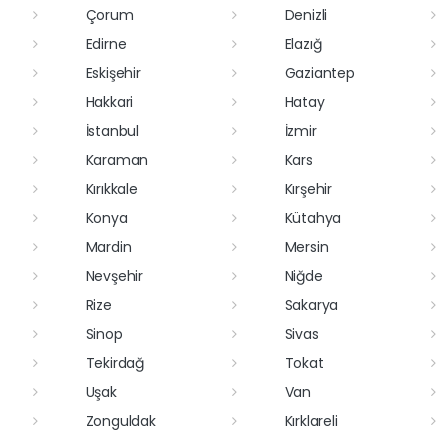
Çorum
Denizli
Edirne
Elazığ
Eskişehir
Gaziantep
Hakkari
Hatay
İstanbul
İzmir
Karaman
Kars
Kırıkkale
Kırşehir
Konya
Kütahya
Mardin
Mersin
Nevşehir
Niğde
Rize
Sakarya
Sinop
Sivas
Tekirdağ
Tokat
Uşak
Van
Zonguldak
Kırklareli