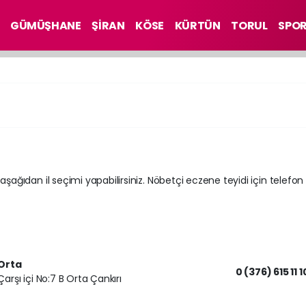
GÜMÜŞHANE
ŞİRAN
KÖSE
KÜRTÜN
TORUL
SPO
 aşağıdan il seçimi yapabilirsiniz. Nöbetçi eczene teyidi için telefon
Orta
0 (376) 615 11 1
Çarşı içi No:7 B Orta Çankırı