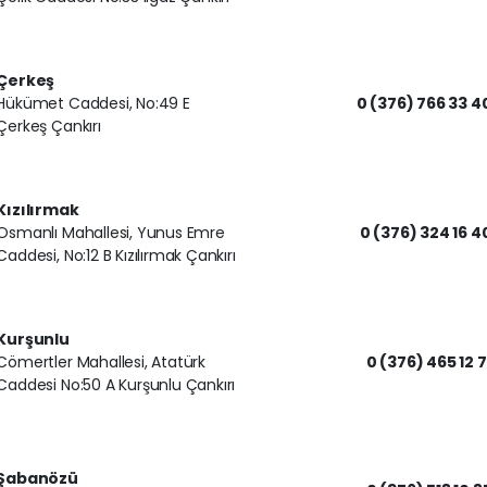
Çerkeş
Hükümet Caddesi, No:49 E
0 (376) 766 33 4
Çerkeş Çankırı
Kızılırmak
Osmanlı Mahallesi, Yunus Emre
0 (376) 324 16 4
Caddesi, No:12 B Kızılırmak Çankırı
Kurşunlu
Cömertler Mahallesi, Atatürk
0 (376) 465 12 7
Caddesi No:50 A Kurşunlu Çankırı
Şabanözü