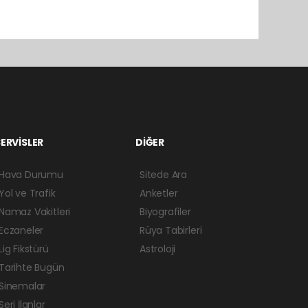
ERVİSLER
DİĞER
Hava Durumu
Sitede Ara
Yol ve Trafik
Anketler
Namaz Vakitleri
Biyografiler
Eczaneler
Rüya Tabirleri
Lig Fikstürü
Astroloji
Tarihte Bugün
Sinemalar
Seri İlanlar