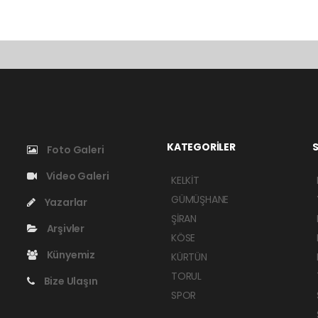
KATEGORİLER
S
Foto Galeri
Video Galeri
KELKİT
GÜMÜŞHANE
Yazarlar
ŞİRAN
Arşivler
KÖSE
Künyemiz
KÜRTÜN
TORUL
Bize Ulaşın
SPOR