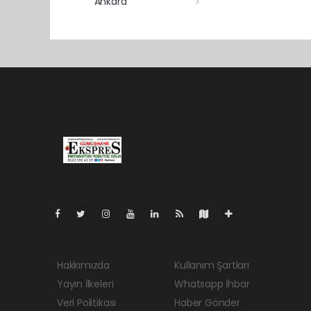
Ankara
Pro-0.203
Hakkımızda
Kullanım Şartları
Yayın İlkeleri
Whatsapp İhbar
Veri Politikası
Haber Gönder