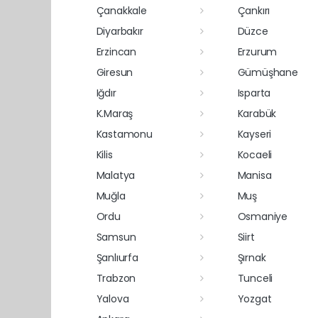
Çanakkale
Çankırı
Diyarbakır
Düzce
Erzincan
Erzurum
Giresun
Gümüşhane
Iğdır
Isparta
K.Maraş
Karabük
Kastamonu
Kayseri
Kilis
Kocaeli
Malatya
Manisa
Muğla
Muş
Ordu
Osmaniye
Samsun
Siirt
Şanlıurfa
Şırnak
Trabzon
Tunceli
Yalova
Yozgat