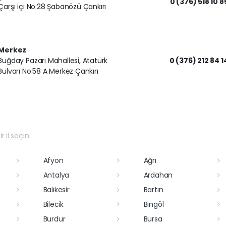
0 (376) 518 10 8
Çarşı içi No:28 Şabanözü Çankırı
Merkez
Buğday Pazarı Mahallesi, Atatürk
0 (376) 212 84 1
Bulvarı No:58 A Merkez Çankırı
r il seçin
Afyon
Ağrı
Antalya
Ardahan
Balıkesir
Bartın
Bilecik
Bingöl
Burdur
Bursa