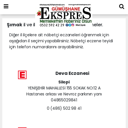
Şırnak
il ve ilçelerine ait nöbetçi eczaneler.
Diğer il ilçelere ait nöbetçi eczaneleri öğrenmek için
aşağıdan il seçimi yapabilirsiniz. Nöbetçi eczene teyidi
için telefon numaralarını arayabilirsiniz.
Deva Eczanesi
Silopi
YENİŞEHİR MAHALLESİ 155 SOKAK NO:12 A
Hastanes arkası ve Nevroz parkının yanı
04865029841
0 (486) 502 98 41