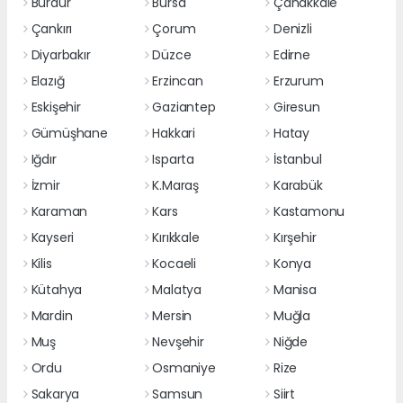
Burdur
Bursa
Çanakkale
Çankırı
Çorum
Denizli
Diyarbakır
Düzce
Edirne
Elazığ
Erzincan
Erzurum
Eskişehir
Gaziantep
Giresun
Gümüşhane
Hakkari
Hatay
Iğdır
Isparta
İstanbul
İzmir
K.Maraş
Karabük
Karaman
Kars
Kastamonu
Kayseri
Kırıkkale
Kırşehir
Kilis
Kocaeli
Konya
Kütahya
Malatya
Manisa
Mardin
Mersin
Muğla
Muş
Nevşehir
Niğde
Ordu
Osmaniye
Rize
Sakarya
Samsun
Siirt