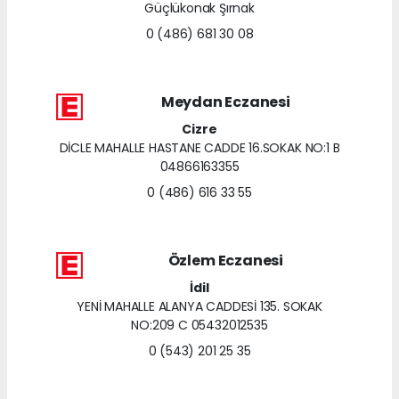
Güçlükonak Şırnak
0 (486) 681 30 08
Meydan Eczanesi
Cizre
DİCLE MAHALLE HASTANE CADDE 16.SOKAK NO:1 B
04866163355
0 (486) 616 33 55
Özlem Eczanesi
İdil
YENİ MAHALLE ALANYA CADDESİ 135. SOKAK
NO:209 C 05432012535
0 (543) 201 25 35