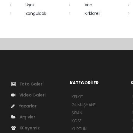
Uşak
Van
Zonguldak
Kırklareli
KATEGORİLER
S
Foto Galeri
Video Galeri
KELKİT
GÜMÜŞHANE
Yazarlar
ŞİRAN
Arşivler
KÖSE
Künyemiz
KÜRTÜN