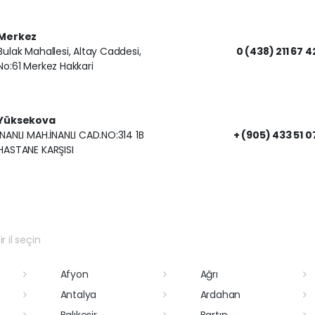
Merkez
Bulak Mahallesi, Altay Caddesi,
0 (438) 211 67 4
No:61 Merkez Hakkari
Yüksekova
İNANLI MAH.İNANLI CAD.NO:314 1B
+ (905) 433 51 0
HASTANE KARŞISI
r il seçin
Afyon
Ağrı
Antalya
Ardahan