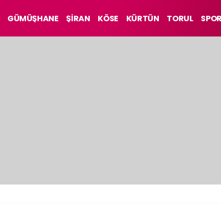
GÜMÜŞHANE
ŞİRAN
KÖSE
KÜRTÜN
TORUL
SPO