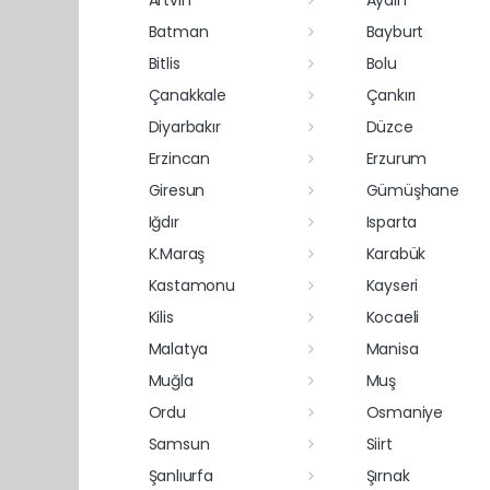
Artvin
Aydın
Batman
Bayburt
Bitlis
Bolu
Çanakkale
Çankırı
Diyarbakır
Düzce
Erzincan
Erzurum
Giresun
Gümüşhane
Iğdır
Isparta
K.Maraş
Karabük
Kastamonu
Kayseri
Kilis
Kocaeli
Malatya
Manisa
Muğla
Muş
Ordu
Osmaniye
Samsun
Siirt
Şanlıurfa
Şırnak