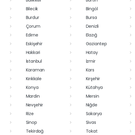
Balıkesir
Bartın
Bilecik
Bingöl
Burdur
Bursa
Çorum
Denizli
Edirne
Elazığ
Eskişehir
Gaziantep
Hakkari
Hatay
İstanbul
İzmir
Karaman
Kars
Kırıkkale
Kırşehir
Konya
Kütahya
Mardin
Mersin
Nevşehir
Niğde
Rize
Sakarya
Sinop
Sivas
Tekirdağ
Tokat