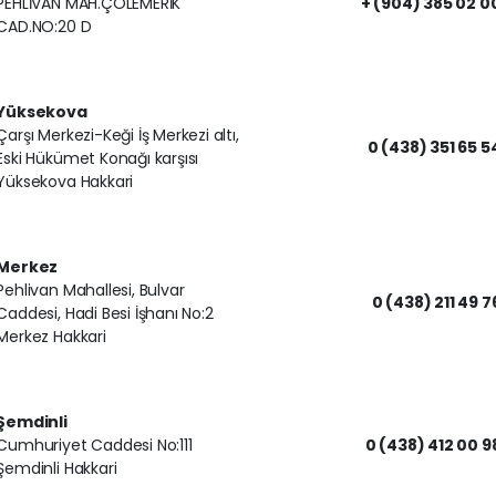
PEHLİVAN MAH.ÇÖLEMERİK
+ (904) 385 02 0
CAD.NO:20 D
Yüksekova
Çarşı Merkezi-Keği İş Merkezi altı,
0 (438) 351 65 5
Eski Hükümet Konağı karşısı
Yüksekova Hakkari
Merkez
Pehlivan Mahallesi, Bulvar
0 (438) 211 49 7
Caddesi, Hadi Besi İşhanı No:2
Merkez Hakkari
Şemdinli
Cumhuriyet Caddesi No:111
0 (438) 412 00 9
Şemdinli Hakkari