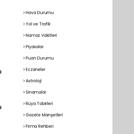
Hava Durumu
Yol ve Trafik
Namaz Vakitleri
Piyasalar
Puan Durumu
Eczaneler
3
Astroloji
Sinamalar
Rüya Tabirleri
9
Gazete Manşetleri
Firma Rehberi