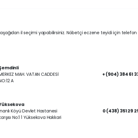
 aşağıdan il seçimi yapabilirsiniz. Nöbetçi eczene teyidi için telefon
Şemdinli
MERKEZ MAH. VATAN CADDESİ
+ (904) 384 61 3
NO:12 A
Yüksekova
İnanlı Köyü Devlet Hastanesi
0 (438) 351 29 2
karşısı No:1 1 Yüksekova Hakkari