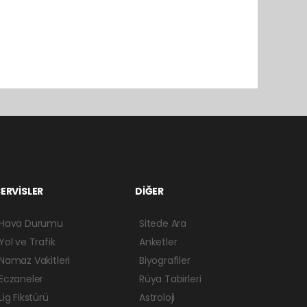
ERVİSLER
DİĞER
Hava Durumu
Sitede Ara
Yol ve Trafik
Anketler
Namaz Vakitleri
Biyografiler
Eczaneler
Rüya Tabirleri
Lig Fikstürü
Astroloji