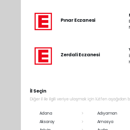
Pınar Eczanesi
Zerdali Eczanesi
İl Seçin
Diğer il ile ilgili veriye ulaşmak için lütfen aşağıdan bi
Adana
Adıyaman
Aksaray
Amasya