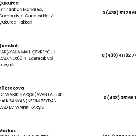
Çukurca
Emir Saban Mahallesi,
0 (438) 511 26 6
Cumhuriyet Caddesi No:12
Çukurca Hakkari
Şemdinli
KARŞIYAKA MAH. ÇEVREYOLU
0 (438) 411 32 7
CAD. NO:60 4-Ederecık yol
kavşağı
Yüksekova
LC WAIKIKI KARŞISI(AVANTAJ ESKİ
0 (438) 351 66 1
HALK BANKASI)NEDİM ZEYDAN
CAD LC WAIKIKI KARŞISI
Merkez