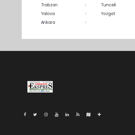
Trabzon
Tunceli
Yalova
Yozgat
Ankara
Pro-0.147