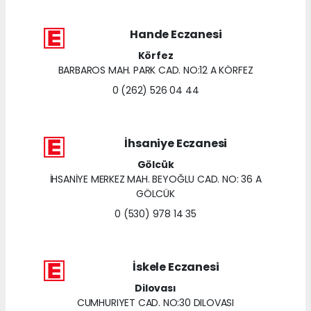
Hande Eczanesi
Körfez
BARBAROS MAH. PARK CAD. NO:12 A KÖRFEZ
0 (262) 526 04 44
İhsaniye Eczanesi
Gölcük
İHSANİYE MERKEZ MAH. BEYOĞLU CAD. NO: 36 A
GÖLCÜK
0 (530) 978 14 35
İskele Eczanesi
Dilovası
CUMHURIYET CAD. NO:30 DILOVASI