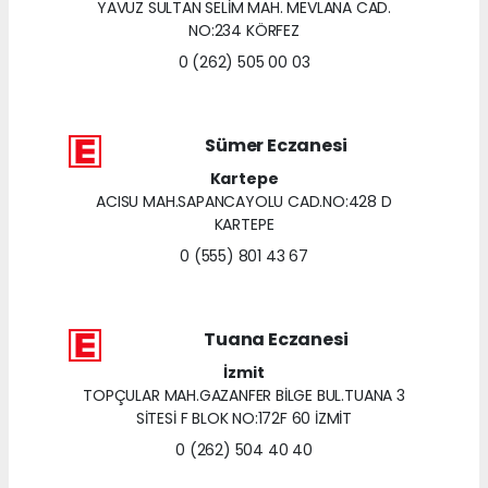
YAVUZ SULTAN SELİM MAH. MEVLANA CAD.
NO:234 KÖRFEZ
0 (262) 505 00 03
Sümer Eczanesi
Kartepe
ACISU MAH.SAPANCAYOLU CAD.NO:428 D
KARTEPE
0 (555) 801 43 67
Tuana Eczanesi
İzmit
TOPÇULAR MAH.GAZANFER BİLGE BUL.TUANA 3
SİTESİ F BLOK NO:172F 60 İZMİT
0 (262) 504 40 40