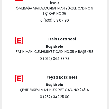
İzmit
ÖMERAĞA MAH.ABDURRAHMAN YÜKSEL CAD.NO:9
1 İÇ KAPI NO:38
0 (530) 513 07 90
Ersin Eczanesi
Başiskele
FATİH MAH. CUMHURİYET CAD. NO:39 A BAŞİSKELE
0 (262) 344 33 73
Feyza Eczanesi
Başiskele
ŞEHİT EKREM MAH. HÜRRİYET CAD. NO:245 A
0 (262) 342 25 00