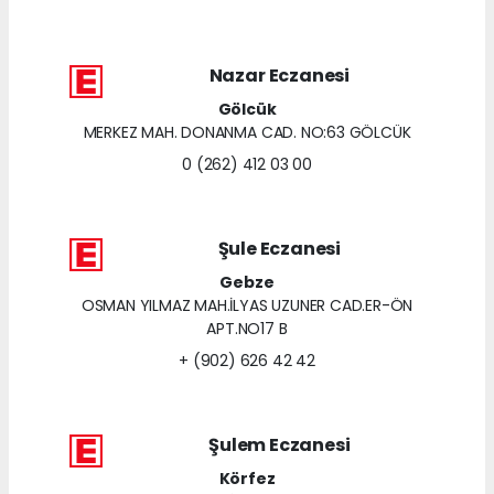
Nazar Eczanesi
Gölcük
MERKEZ MAH. DONANMA CAD. NO:63 GÖLCÜK
0 (262) 412 03 00
Şule Eczanesi
Gebze
OSMAN YILMAZ MAH.İLYAS UZUNER CAD.ER-ÖN
APT.NO17 B
+ (902) 626 42 42
Şulem Eczanesi
Körfez