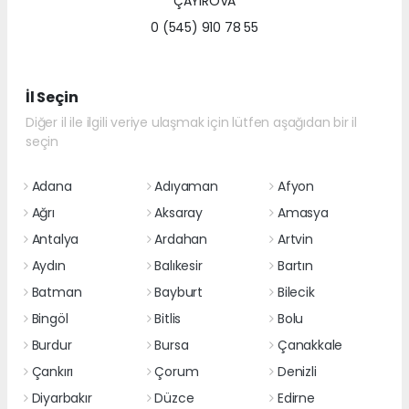
ÇAYIROVA
0 (545) 910 78 55
İl Seçin
Diğer il ile ilgili veriye ulaşmak için lütfen aşağıdan bir il
seçin
Adana
Adıyaman
Afyon
Ağrı
Aksaray
Amasya
Antalya
Ardahan
Artvin
Aydın
Balıkesir
Bartın
Batman
Bayburt
Bilecik
Bingöl
Bitlis
Bolu
Burdur
Bursa
Çanakkale
Çankırı
Çorum
Denizli
Diyarbakır
Düzce
Edirne