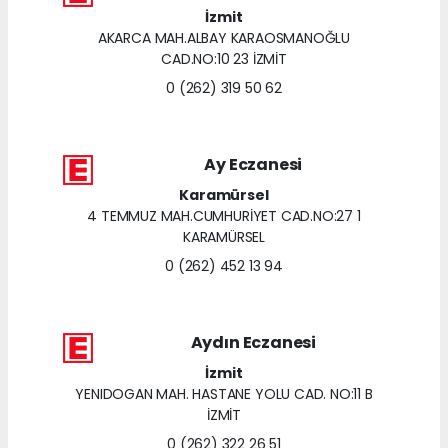
İzmit
AKARCA MAH.ALBAY KARAOSMANOĞLU
CAD.NO:10 23 İZMİT
0 (262) 319 50 62
Ay Eczanesi
Karamürsel
4 TEMMUZ MAH.CUMHURİYET CAD.NO:27 1
KARAMÜRSEL
0 (262) 452 13 94
Aydın Eczanesi
İzmit
YENIDOGAN MAH. HASTANE YOLU CAD. NO:11 B
İZMİT
0 (262) 322 26 51