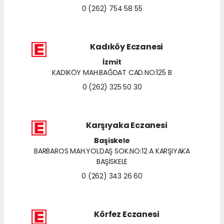
0 (262) 754 58 55
Kadıköy Eczanesi
İzmit
KADIKÖY MAH.BAĞDAT CAD.NO:125 B
0 (262) 325 50 30
Karşıyaka Eczanesi
Başiskele
BARBAROS MAH.YOLDAŞ SOK.NO:12 A KARŞIYAKA
BAŞİSKELE
0 (262) 343 26 60
Körfez Eczanesi