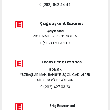
0 (262) 642 44 44
Çağdaşkent Eczanesi
Çayırova
AKSE MAH. 526.SOK. NO:8 A
+ (902) 627 44 84
Ecem Genç Eczanesi
Gölcük
YÜZBAŞILAR MAH. BAHRİYE ÜÇOK CAD. ALPER
SİTESİ NO:31 B GÖLCÜK
0 (262) 427 03 23
Eriş Eczanesi