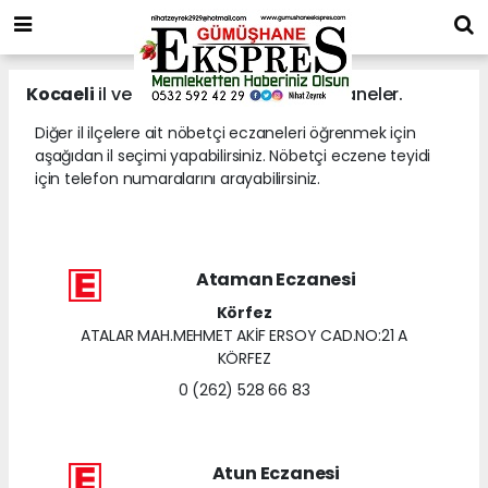
Kocaeli
il ve ilçelerine ait nöbetçi eczaneler.
Diğer il ilçelere ait nöbetçi eczaneleri öğrenmek için
aşağıdan il seçimi yapabilirsiniz. Nöbetçi eczene teyidi
için telefon numaralarını arayabilirsiniz.
Ataman Eczanesi
Körfez
ATALAR MAH.MEHMET AKİF ERSOY CAD.NO:21 A
KÖRFEZ
0 (262) 528 66 83
Atun Eczanesi