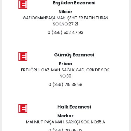
Ergüden Eczanesi
Niksar
GAZİOSMANPAŞA MAH. ŞEHİT ER FATİH TURAN
SOK.NO:27 21
0 (356) 502 47 93
Gümüş Eczanesi
Erbaa
ERTUĞRUL GAZİ MAH. SAĞLIK CAD. ORKİDE SOK.
NO:30
0 (356) 715 38 58
Halk Eczanesi
Merkez
MAHMUT PAŞA MAH. SARIKÇI SOK. NO:15 A
0 (356) 213 08 02