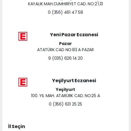
KAYALIK MAH.CUMHIRİYET CAD. NO:2\13
0 (356) 461 47 58
Yeni Pazar Eczanesi
Pazar
ATATÜRK CAD NO:83 A PAZAR
9 (035) 626 14 20
Yeşilyurt Eczanesi
Yeşilyurt
100. YIL MAH. ATARÜRK CAD. NO:25 A
0 (356) 631 25 25
İl Seçin