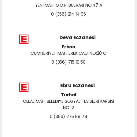
YENİ MAH. G.O.P. BULVARI NO:47 A
0 (356) 214 14 95
Deva Eczanesi
Erbaa
CUMHURİYET MAH. EREK CAD. NO:28 C
0 (356) 715 10 50
Ebru Eczanesi
Turhal
CELAL MAH. BELEDIYE SOSYAL TESISLERI KARSISI
NO:12
0 (356) 275 99 74