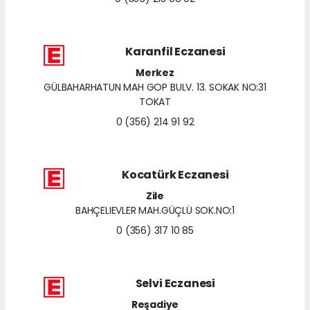
Karanfil Eczanesi
Merkez
GÜLBAHARHATUN MAH GOP BULV. 13. SOKAK NO:31
TOKAT
0 (356) 214 91 92
Kocatürk Eczanesi
Zile
BAHÇELIEVLER MAH.GÜÇLÜ SOK.NO:1
0 (356) 317 10 85
Selvi Eczanesi
Reşadiye