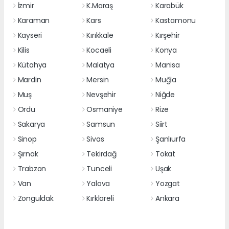
İzmir
K.Maraş
Karabük
Karaman
Kars
Kastamonu
Kayseri
Kırıkkale
Kırşehir
Kilis
Kocaeli
Konya
Kütahya
Malatya
Manisa
Mardin
Mersin
Muğla
Muş
Nevşehir
Niğde
Ordu
Osmaniye
Rize
Sakarya
Samsun
Siirt
Sinop
Sivas
Şanlıurfa
Şırnak
Tekirdağ
Tokat
Trabzon
Tunceli
Uşak
Van
Yalova
Yozgat
Zonguldak
Kırklareli
Ankara