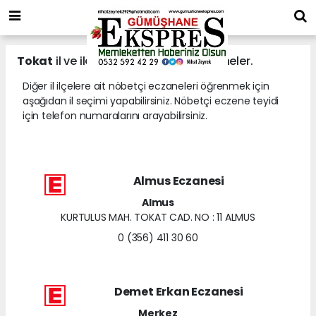
Tokat
il ve ilçelerine ait nöbetçi eczaneler.
Diğer il ilçelere ait nöbetçi eczaneleri öğrenmek için
aşağıdan il seçimi yapabilirsiniz. Nöbetçi eczene teyidi
için telefon numaralarını arayabilirsiniz.
Almus Eczanesi
Almus
KURTULUS MAH. TOKAT CAD. NO : 11 ALMUS
0 (356) 411 30 60
Demet Erkan Eczanesi
Merkez