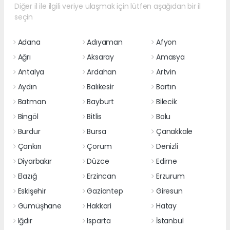
Diğer il ile ilgili veriye ulaşmak için lütfen aşağıdan bir il
seçin
Adana
Adıyaman
Afyon
Ağrı
Aksaray
Amasya
Antalya
Ardahan
Artvin
Aydın
Balıkesir
Bartın
Batman
Bayburt
Bilecik
Bingöl
Bitlis
Bolu
Burdur
Bursa
Çanakkale
Çankırı
Çorum
Denizli
Diyarbakır
Düzce
Edirne
Elazığ
Erzincan
Erzurum
Eskişehir
Gaziantep
Giresun
Gümüşhane
Hakkari
Hatay
Iğdır
Isparta
İstanbul