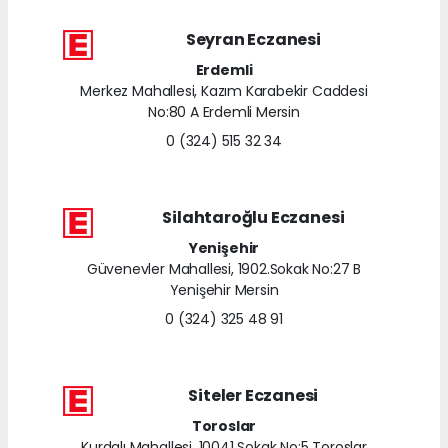
Seyran Eczanesi
Erdemli
Merkez Mahallesi, Kazım Karabekir Caddesi
No:80 A Erdemli Mersin
0 (324) 515 32 34
Silahtaroğlu Eczanesi
Yenişehir
Güvenevler Mahallesi, 1902.Sokak No:27 B
Yenişehir Mersin
0 (324) 325 48 91
Siteler Eczanesi
Toroslar
Kurdalı Mahallesi, 10041 Sokak No:5 Toroslar