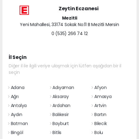
Zeytin Eczanesi
Mezitli
Yeni Mahallesi, 33174 Sokak No:11 B Mezitli Mersin
0 (535) 266 74 12
İl Seçin
Diğer il ile ilgili veriye ulaşmak için lütfen aşağıdan bir il
seçin
Adana
Adıyaman
Afyon
Ağrı
Aksaray
Amasya
Antalya
Ardahan
Artvin
Aydın
Balıkesir
Bartın
Batman
Bayburt
Bilecik
Bingöl
Bitlis
Bolu