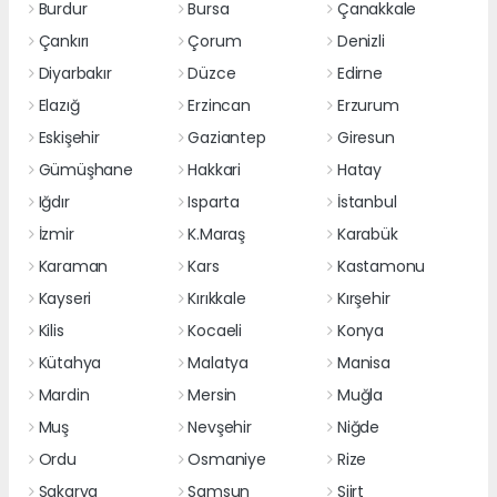
Burdur
Bursa
Çanakkale
Çankırı
Çorum
Denizli
Diyarbakır
Düzce
Edirne
Elazığ
Erzincan
Erzurum
Eskişehir
Gaziantep
Giresun
Gümüşhane
Hakkari
Hatay
Iğdır
Isparta
İstanbul
İzmir
K.Maraş
Karabük
Karaman
Kars
Kastamonu
Kayseri
Kırıkkale
Kırşehir
Kilis
Kocaeli
Konya
Kütahya
Malatya
Manisa
Mardin
Mersin
Muğla
Muş
Nevşehir
Niğde
Ordu
Osmaniye
Rize
Sakarya
Samsun
Siirt