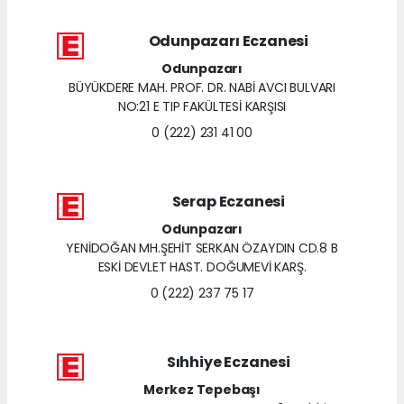
Odunpazarı Eczanesi
Odunpazarı
BÜYÜKDERE MAH. PROF. DR. NABİ AVCI BULVARI
NO:21 E TIP FAKÜLTESİ KARŞISI
0 (222) 231 41 00
Serap Eczanesi
Odunpazarı
YENİDOĞAN MH.ŞEHİT SERKAN ÖZAYDIN CD.8 B
ESKİ DEVLET HAST. DOĞUMEVİ KARŞ.
0 (222) 237 75 17
Sıhhiye Eczanesi
Merkez Tepebaşı