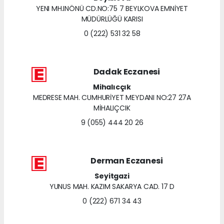
YENI MH.INÖNÜ CD.NO:75 7 BEYLKOVA EMNİYET
MÜDÜRLÜĞÜ KARISI
0 (222) 531 32 58
Dadak Eczanesi
Mihalıcçık
MEDRESE MAH. CUMHURİYET MEYDANI NO:27 27A
MİHALIÇCIK
9 (055) 444 20 26
Derman Eczanesi
Seyitgazi
YUNUS MAH. KAZIM SAKARYA CAD. 17 D
0 (222) 671 34 43