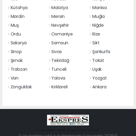
Kütahya
Malatya
Manisa
Mardin
Mersin
Muğla
Muş
Nevşehir
Niğde
Ordu
Osmaniye
Rize
Sakarya
Samsun
Siirt
Sinop
Sivas
Şanlıurfa
Şırnak
Tekirdağ
Tokat
Trabzon
Tunceli
Uşak
Van
Yalova
Yozgat
Zonguldak
Kırklareli
Ankara
haber paketi
haber scripti
haber yazılımı
Tüm hakları saklı tutulmaktadır.Copyright 2026©