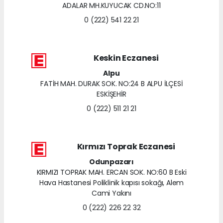
ADALAR MH.KUYUCAK CD.NO:11
0 (222) 541 22 21
Keskin Eczanesi
Alpu
FATİH MAH. DURAK SOK. NO:24 B ALPU İLÇESİ
ESKİŞEHİR
0 (222) 511 21 21
Kırmızı Toprak Eczanesi
Odunpazarı
KIRMIZI TOPRAK MAH. ERCAN SOK. NO:60 B Eski
Hava Hastanesi Poliklinik kapısı sokağı, Alem
Cami Yakını
0 (222) 226 22 32