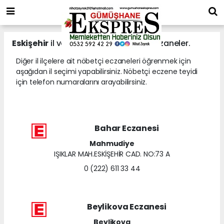
Eskişehir
il ve ilçelerine ait nöbetçi eczaneler.
Diğer il ilçelere ait nöbetçi eczaneleri öğrenmek için
aşağıdan il seçimi yapabilirsiniz. Nöbetçi eczene teyidi
için telefon numaralarını arayabilirsiniz.
Bahar Eczanesi
Mahmudiye
IŞIKLAR MAH.ESKİŞEHİR CAD. NO:73 A
0 (222) 611 33 44
Beylikova Eczanesi
Beylikova