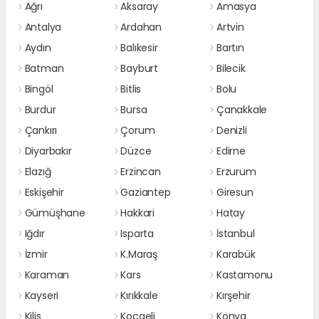
Ağrı
Aksaray
Amasya
Antalya
Ardahan
Artvin
Aydın
Balıkesir
Bartın
Batman
Bayburt
Bilecik
Bingöl
Bitlis
Bolu
Burdur
Bursa
Çanakkale
Çankırı
Çorum
Denizli
Diyarbakır
Düzce
Edirne
Elazığ
Erzincan
Erzurum
Eskişehir
Gaziantep
Giresun
Gümüşhane
Hakkari
Hatay
Iğdır
Isparta
İstanbul
İzmir
K.Maraş
Karabük
Karaman
Kars
Kastamonu
Kayseri
Kırıkkale
Kırşehir
Kilis
Kocaeli
Konya