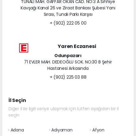
TUNALI MAH. GAFFAR OKAN CAD. NO:3 A Sıhhiye
Kavşağı Kanal 26 ve Ziraat Bankası Şubesi Yanı
Sırası, Tunalı Parkı Karşısı
+ (902) 222 05 00
Yaren Eczanesi
Odunpazarı
71 EVLER MAH. DEDEOĞLU SOK. NO:30 B Şehir
Hastanesi Arkasında
+ (902) 225 03 88
İl Seçin
Diğer il ile ilgili veriye ulaşmak için lütfen aşağıdan bir il
seçin
Adana
Adıyaman
Afyon