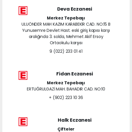
Deva Eczanesi
Merkez Tepebaşı
ULUÖNDER MAH KAZIM KARABEKİR CAD. NO:15 B
Yunusemre Devlet Hast. eski giriş kapısı karşı
aralığında 3. solda, Mehmet Akif Ersoy
Ortaokulu karşısı
9 (022) 233 01 41
Fidan Eczanesi
Merkez Tepebaşı
ERTUĞRULGAZİ MAH. BAHADIR CAD. NO:10
+ (902) 223 10 36
Halk Eczanesi
Çifteler