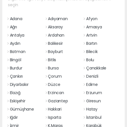
seçin
Adana
Adıyaman
Afyon
Ağrı
Aksaray
Amasya
Antalya
Ardahan
Artvin
Aydın
Balıkesir
Bartın
Batman
Bayburt
Bilecik
Bingöl
Bitlis
Bolu
Burdur
Bursa
Çanakkale
Çankırı
Çorum
Denizli
Diyarbakır
Düzce
Edirne
Elazığ
Erzincan
Erzurum
Eskişehir
Gaziantep
Giresun
Gümüşhane
Hakkari
Hatay
Iğdır
Isparta
İstanbul
İzmir
K.Maraş
Karabük