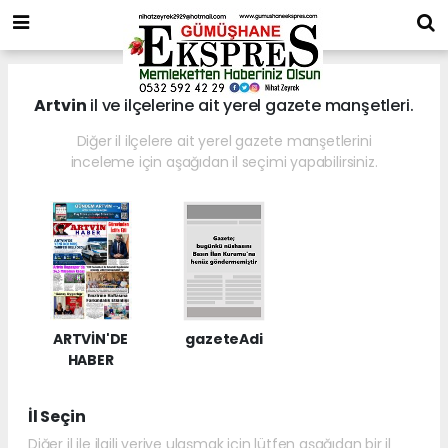
Artvin
il ve ilçelerine ait yerel gazete manşetleri.
Diğer il ilçelere ait yerel gazete manşetlerini
inceleme için aşağıdan il seçimi yapabilirsiniz.
ARTVİN'DE
gazeteAdi
HABER
İl Seçin
Diğer il ile ilgili veriye ulaşmak için lütfen aşağıdan bir il