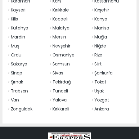
Karaman
Kars
Kastamonu
Kayseri
Kırıkkale
Kırşehir
Kilis
Kocaeli
Konya
Kütahya
Malatya
Manisa
Mardin
Mersin
Muğla
Muş
Nevşehir
Niğde
Ordu
Osmaniye
Rize
Sakarya
Samsun
Siirt
Sinop
Sivas
Şanlıurfa
Şırnak
Tekirdağ
Tokat
Trabzon
Tunceli
Uşak
Van
Yalova
Yozgat
Zonguldak
Kırklareli
Ankara