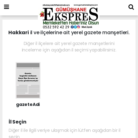
Hakkari
il ve ilçelerine ait yerel gazete manşetleri.
Diğer il ilçelere ait yerel gazete manşetlerini
inceleme için aşağıdan il seçimi yapabilirsiniz.
gazeteAdi
İl Seçin
Diğer il ile ilgili veriye ulaşmak için lütfen aşağıdan bir il
seçin