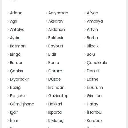
Adana
Adıyaman
Afyon
Ağrı
Aksaray
Amasya
Antalya
Ardahan
Artvin
Aydın
Balıkesir
Bartın
Batman
Bayburt
Bilecik
Bingöl
Bitlis
Bolu
Burdur
Bursa
Çanakkale
Çankırı
Çorum
Denizli
Diyarbakır
Düzce
Edirne
Elazığ
Erzincan
Erzurum
Eskişehir
Gaziantep
Giresun
Gümüşhane
Hakkari
Hatay
Iğdır
Isparta
İstanbul
İzmir
K.Maraş
Karabük